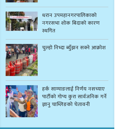
धरान उपमहानगरपालिकाको
नगरसभा शोक बिदाको कारण
स्थगित
चुल्हो निभ्दा ब्युँझन सक्ने आक्रोश
हर्क साम्पाङलाई निर्णय नसच्याए
पार्टीको गोप्य कुरा सार्वजनिक गर्ने
ज्ञानु चाम्लिङको चेतावनी
कार्तिक १८ गते इटहरीमा नेपथ्यको