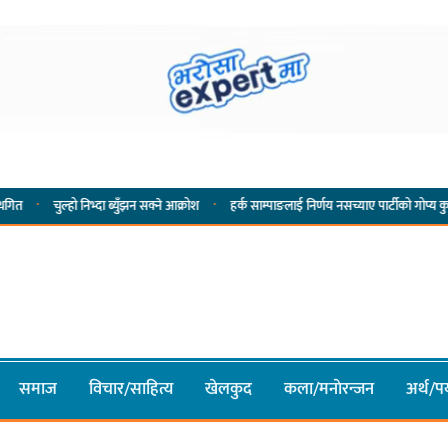
·
हो निभ्दा ब्युँझन सक्ने आक्रोश
हर्क साम्पाङलाई निर्णय नसच्याए पार्टीको गोप्य कुरा सार्वजनिक गर्
समाज
विचार/साहित्य
खेलकुद
कला/मनाेरन्जन
अर्थ/पर