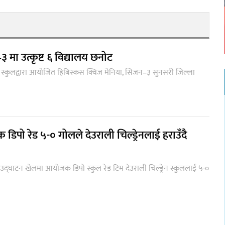
मा उत्कृष्ट ६ विद्यालय छनोट
 स्कुलद्वारा आयोजित हिबिस्कस क्विज मेनिया, सिजन–३ सुनसरी जिल्ला
पो रेड ५-० गोलले देउराली चिल्ड्रेनलाई हराउँदै
द्घाटन खेलमा आयोजक डिपो स्कुल रेड टिम देउराली चिल्ड्रेन स्कुललाई ५-०