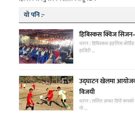
यो पनि :-
हिबिस्कस क्विज सिजन–३ 
धरान : हिबिस्कस इङ्लिस बोर्डिङ
हाजिरी ...
उद्घाटन खेलमा आयोजक डि
विजयी
धरान : ललित अम्बर डिपो कपको उ
गो ...