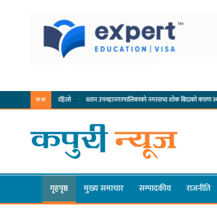
·
·
सम्पादनमा पहिलो
धरान उपमहानगरपालिकाको नगरसभा शोक बिदाको कारण स्थगित
चुल्
ताजा
गृहपृष्ठ
मुख्य समाचार
सम्पादकीय
राजनीति