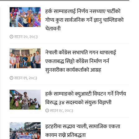
हर्क साम्पाङलाई निर्णय नसच्याए पार्टीको
गोप्य कुरा सार्वजनिक गर्ने ज्ञानु चाम्लिङको
चेतावनी
साउन २०, २०८३
नेपाली काँग्रेस सभापति गगन थापालाई
एकताबद्ध सिङ्गो काँग्रेस निर्माण गर्न
सुनसरीका कार्यकर्ताको आग्रह
साउन १९, २०८३
हर्क साम्पाङको क्युआरटी विघटन गर्ने निर्णय
विरुद्ध ३४ सदस्यको संयुक्त विज्ञप्ती
साउन १८, २०८३
इटहरीमा सद्भाव र्‍याली, सामाजिक एकता
कायम राख्ने प्रतिबद्धता