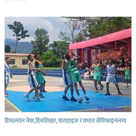
हिमालयन मेघा,हिमशिखर, पाराडाइज र प्रभात सेमिफाइनलमा