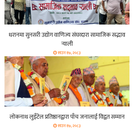
धरानमा सुनसरी उद्योग वाणिज्य संघव्दारा सामाजिक सद्भाव
र्‍याली
साउन १७, २०८३
लोकनाथ लुइँटेल प्रतिष्ठानद्वारा पाँच जनालाई विद्वत सम्मान
साउन १७, २०८३