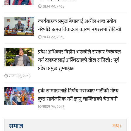
साउन २२, २०८३
कार्यवाहक प्रमुख बेघालाई अश्लील शब्द प्रयोग
गरेपछि उत्पन्न विवादका कारण नगरसभा रोकियो
साउन २२, २०८३
प्रदेश अधिकार विहीन भएकोले सरकार फेरबदल
गर्न दलहरूलाई अस्थिरताको खेल सजिलो : पूर्व
प्रदेश प्रमुख तुम्बाहाङ
साउन २१, २०८३
हर्क साम्पाङलाई निर्णय नसच्याए पार्टीको गोप्य
कुरा सार्वजनिक गर्ने ज्ञानु चाम्लिङको चेतावनी
साउन २०, २०८३
समाज
थप+