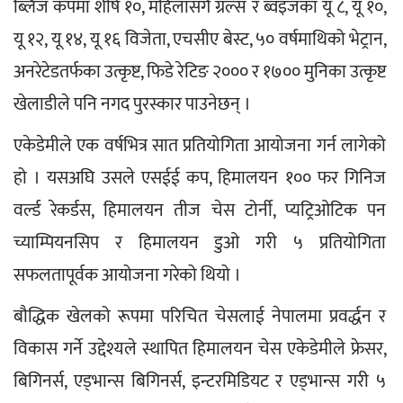
ब्लिज कपमा शीर्ष १०, महिलासँगै ग्रल्स र ब्वइजका यू ८, यू १०, 
यू १२, यू १४, यू १६ विजेता, एचसीए बेस्ट, ५० वर्षमाथिको भेट्रान, 
अनरेटेडतर्फका उत्कृष्ट, फिडे रेटिङ २००० र १७०० मुनिका उत्कृष्ट 
खेलाडीले पनि नगद पुरस्कार पाउनेछन् ।
एकेडेमीले एक वर्षभित्र सात प्रतियोगिता आयोजना गर्न लागेको 
हो । यसअघि उसले एसईई कप, हिमालयन १०० फर गिनिज 
वर्ल्ड रेकर्डस, हिमालयन तीज चेस टोर्नी, प्यट्रिओटिक पन 
च्याम्पियनसिप र हिमालयन डुओ गरी ५ प्रतियोगिता 
सफलतापूर्वक आयोजना गरेको थियो ।
बौद्धिक खेलको रूपमा परिचित चेसलाई नेपालमा प्रवर्द्धन र 
विकास गर्ने उद्देश्यले स्थापित हिमालयन चेस एकेडेमीले फ्रेसर, 
बिगिनर्स, एड्भान्स बिगिनर्स, इन्टरमिडियट र एड्भान्स गरी ५ 