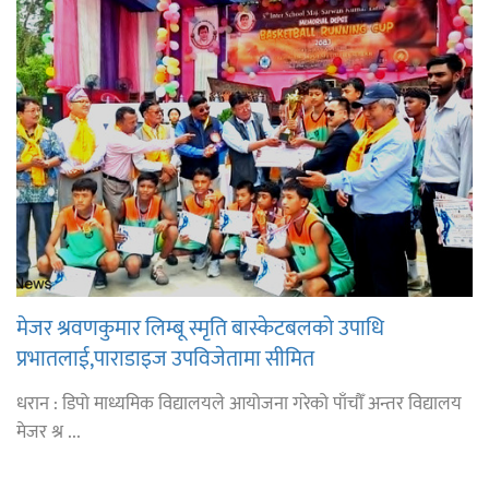
मेजर श्रवणकुमार लिम्बू स्मृति बास्केटबलको उपाधि
प्रभातलाई,पाराडाइज उपविजेतामा सीमित
धरान : डिपो माध्यमिक विद्यालयले आयोजना गरेको पाँचौँ अन्तर विद्यालय
मेजर श्र ...