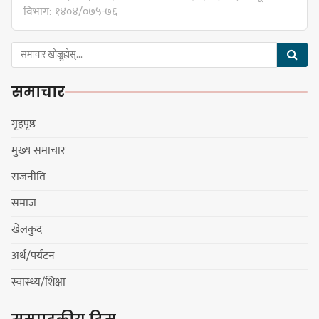
फेरबदल गर्न दलहरूलाई अस्थिरताको
विभाग: १४०४/०७५-७६
खेल सजिलो : पूर्व प्रदेश प्रमुख तुम्बाहाङ
समाचार
सङ्खुवासभामा सिलिचोङ स्वास्थ्य
कार्यसम्पादनमा पहिलो
गृहपृष्ठ
मुख्य समाचार
राजनीति
धरान उपमहानगरपालिकाको नगरसभा
समाज
शोक बिदाको कारण स्थगित
खेलकुद
अर्थ/पर्यटन
चुल्हो निभ्दा ब्युँझन सक्ने आक्रोश
स्वास्थ्य/शिक्षा