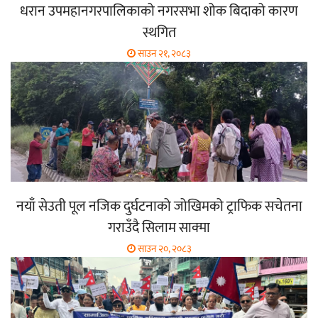
धरान उपमहानगरपालिकाको नगरसभा शोक बिदाको कारण
स्थगित
साउन २१, २०८३
नयाँ सेउती पूल नजिक दुर्घटनाको जोखिमको ट्राफिक सचेतना
गराउँदै सिलाम साक्मा
साउन २०, २०८३