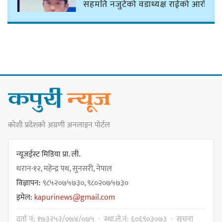
सहमति नजुटेको वडाध्यक्ष राईको आरोप
गोर्खा-लिम्बुवान १८३१ ऐतिहासिक
सन्धिका लागि विशेष समिति गठन गर्न
प्रधानमन्त्रीसँग आग्रह : कुमार लिङ्देन
कोशी प्रदेशको अग्रणी अनलाइन पोर्टल
कार्यवाहक प्रमुख बेघालाई अश्लील शब्द
प्रयोग गरेपछि उत्पन्न विवादका कारण
न्यूजईस्ट मिडिया प्रा. ली.
नगरसभा रोकियो
धरान-१२, महेन्द्र पथ, सुनसरी, नेपाल
विज्ञापन:
९८५२०७५७३०, ९८०२०७५७३०
इमेल:
kapurinews@gmail.com
प्रदेश अधिकार विहीन भएकोले सरकार
दर्ता नं: १७३२५२/०७४/०७५ · स्था.ले.नं: ६०६९०३०७३ · सूचना