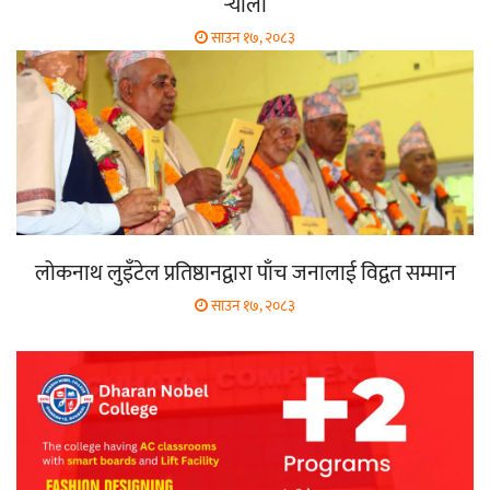
र्‍याली
साउन १७, २०८३
लोकनाथ लुइँटेल प्रतिष्ठानद्वारा पाँच जनालाई विद्वत सम्मान
साउन १७, २०८३