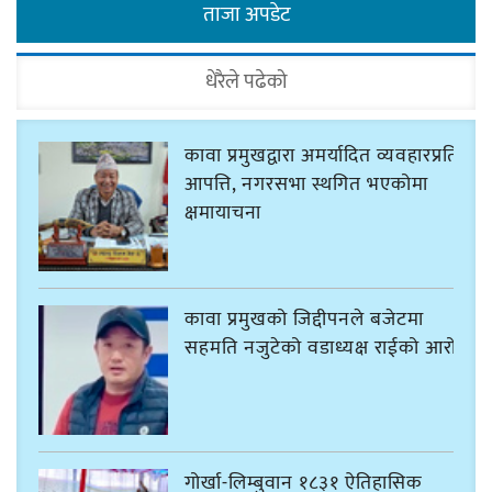
ताजा अपडेट
धेरैले पढेको
कावा प्रमुखद्वारा अमर्यादित व्यवहारप्रति
आपत्ति, नगरसभा स्थगित भएकोमा
क्षमायाचना
कावा प्रमुखको जिद्दीपनले बजेटमा
सहमति नजुटेको वडाध्यक्ष राईको आरोप
गोर्खा-लिम्बुवान १८३१ ऐतिहासिक