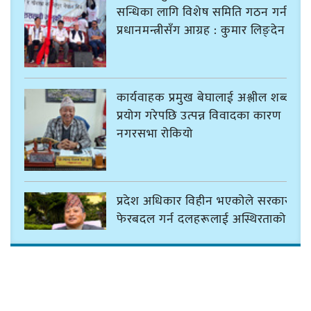
सन्धिका लागि विशेष समिति गठन गर्न
प्रधानमन्त्रीसँग आग्रह : कुमार लिङ्देन
कार्यवाहक प्रमुख बेघालाई अश्लील शब्द
प्रयोग गरेपछि उत्पन्न विवादका कारण
नगरसभा रोकियो
प्रदेश अधिकार विहीन भएकोले सरकार
फेरबदल गर्न दलहरूलाई अस्थिरताको
खेल सजिलो : पूर्व प्रदेश प्रमुख तुम्बाहाङ
सङ्खुवासभामा सिलिचोङ स्वास्थ्य