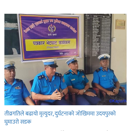
तीव्रगतिले बढायो मृत्युदर, दुर्घटनाको जोखिममा उदयपुरको
घुमाउरो सडक