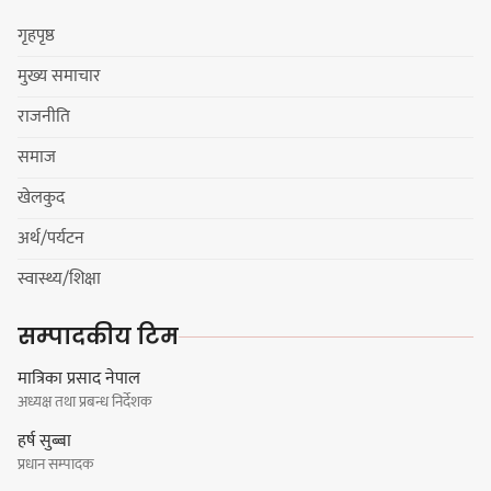
गृहपृष्ठ
मुख्य समाचार
कार्तिक १८ गते इटहरीमा नेपथ्यको भव्य
राजनीति
कन्सर्ट हुँदै
समाज
खेलकुद
अर्थ/पर्यटन
नयाँ सेउती पूल नजिक दुर्घटनाको
स्वास्थ्य/शिक्षा
जोखिमको ट्राफिक सचेतना गराउँदै
सिलाम साक्मा
सम्पादकीय टिम
मात्रिका प्रसाद नेपाल
अध्यक्ष तथा प्रबन्ध निर्देशक
किराँती खम्बुका सन्तानहरू :
हर्ष सुब्बा
स्वपहिचानविहीन राई बन्ने कि
प्रधान सम्पादक
स्वपहिचानसहित 'राउटे !'