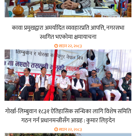
कावा प्रमुखद्वारा अमर्यादित व्यवहारप्रति आपत्ति, नगरसभा
स्थगित भएकोमा क्षमायाचना
साउन २२, २०८३
गोर्खा-लिम्बुवान १८३१ ऐतिहासिक सन्धिका लागि विशेष समिति
गठन गर्न प्रधानमन्त्रीसँग आग्रह : कुमार लिङ्देन
साउन २२, २०८३