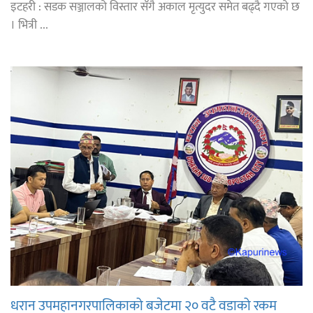
इटहरी : सडक सञ्जालको विस्तार सँगै अकाल मृत्युदर समेत बढ्दै गएको छ
। भित्री ...
धरान उपमहानगरपालिकाको बजेटमा २० वटै वडाको रकम