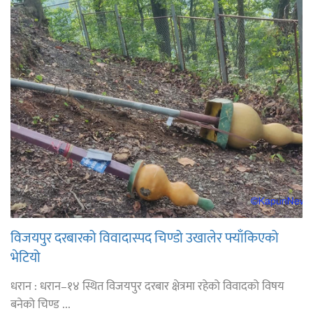
विजयपुर दरबारको विवादास्पद चिण्डो उखालेर फ्याँकिएको
भेटियो
धरान : धरान–१४ स्थित विजयपुर दरबार क्षेत्रमा रहेको विवादको विषय
बनेको चिण्ड ...