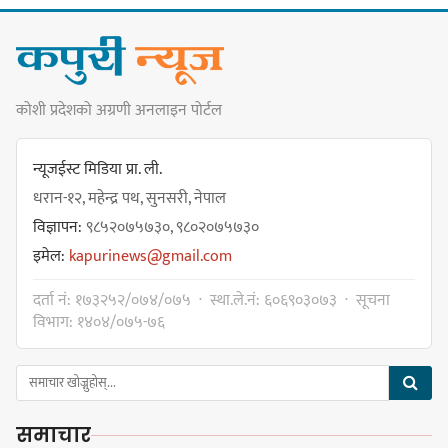
कार्यसम्पादनमा पहिलो
कोशी प्रदेशको अग्रणी अनलाइन पोर्टल
धरान उपमहानगरपालिकाको नगरसभा
शोक बिदाको कारण स्थगित
न्यूजईस्ट मिडिया प्रा. ली.
धरान-१२, महेन्द्र पथ, सुनसरी, नेपाल
विज्ञापन:
९८५२०७५७३०, ९८०२०७५७३०
चुल्हो निभ्दा ब्युँझन सक्ने आक्रोश
इमेल:
kapurinews@gmail.com
दर्ता नं: १७३२५२/०७४/०७५ · स्था.ले.नं: ६०६९०३०७३ · सूचना
विभाग: १४०४/०७५-७६
हर्क साम्पाङलाई निर्णय नसच्याए
पार्टीको गोप्य कुरा सार्वजनिक गर्ने ज्ञानु
समाचार
चाम्लिङको चेतावनी