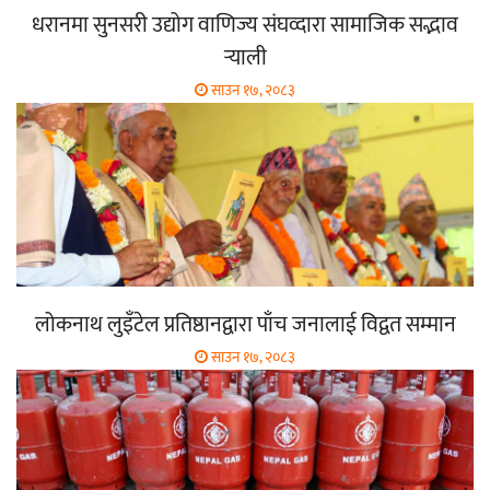
धरानमा सुनसरी उद्योग वाणिज्य संघव्दारा सामाजिक सद्भाव
र्‍याली
साउन १७, २०८३
लोकनाथ लुइँटेल प्रतिष्ठानद्वारा पाँच जनालाई विद्वत सम्मान
साउन १७, २०८३