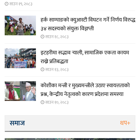
साउन १९, २०८३
हर्क साम्पाङको क्युआरटी विघटन गर्ने निर्णय विरुद्ध
३४ सदस्यको संयुक्त विज्ञप्ती
साउन १८, २०८३
इटहरीमा सद्भाव र्‍याली, सामाजिक एकता कायम
राख्ने प्रतिबद्धता
साउन १३, २०८३
कोशीका मन्त्री र मुख्यमन्त्रीले उठाए स्वायत्तताको
प्रश्न, केन्द्रीय नेतृत्वको कारण प्रदेशमा समस्या
साउन १०, २०८३
समाज
थप+