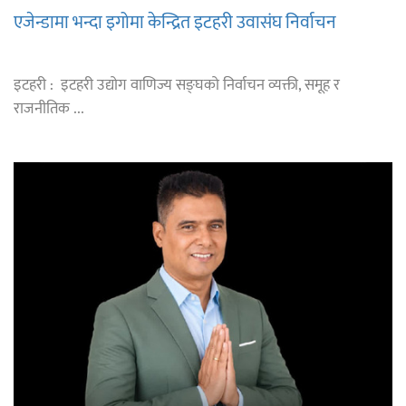
एजेन्डामा भन्दा इगोमा केन्द्रित इटहरी उवासंघ निर्वाचन
इटहरी : इटहरी उद्योग वाणिज्य सङ्घको निर्वाचन व्यक्ती, समूह र
राजनीतिक ...