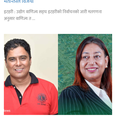
मतान्तरले विजयी
इटहरी : उद्योग वाणिज्य सङ्घ इटहरीको निर्वाचनको जारी मतगणना
अनुसार वाणिज्य त ...