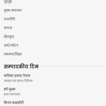
गृहपृष्ठ
मुख्य समाचार
राजनीति
धरानमा सुनसरी उद्योग वाणिज्य
समाज
संघव्दारा सामाजिक सद्भाव र्‍याली
खेलकुद
अर्थ/पर्यटन
स्वास्थ्य/शिक्षा
लोकनाथ लुइँटेल प्रतिष्ठानद्वारा पाँच
सम्पादकीय टिम
जनालाई विद्वत सम्मान
मात्रिका प्रसाद नेपाल
अध्यक्ष तथा प्रबन्ध निर्देशक
हर्ष सुब्बा
प्रधान सम्पादक
धरानमा खाना पकाउने ग्यासको अभाव,
बिनय बाह्रकोटी
आयल भन्छ : ग्यास पर्याप्त मात्रामा