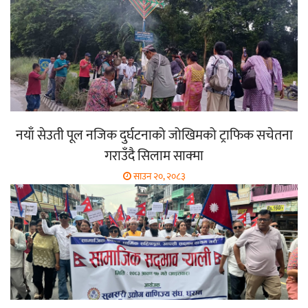
नयाँ सेउती पूल नजिक दुर्घटनाको जोखिमको ट्राफिक सचेतना
गराउँदै सिलाम साक्मा
साउन २०, २०८३