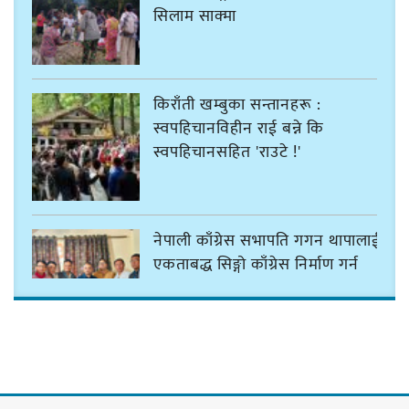
सिलाम साक्मा
किराँती खम्बुका सन्तानहरू :
स्वपहिचानविहीन राई बन्ने कि
स्वपहिचानसहित 'राउटे !'
नेपाली काँग्रेस सभापति गगन थापालाई
एकताबद्ध सिङ्गो काँग्रेस निर्माण गर्न
सुनसरीका कार्यकर्ताको आग्रह
मेजर श्रवणकुमार लिम्बू स्मृति
बास्केटबलको उपाधि