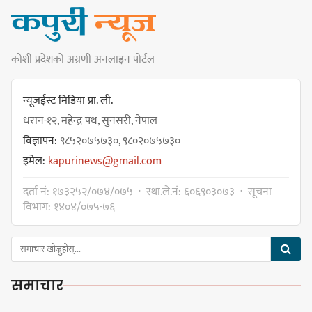
प्रभातलाई,पाराडाइज उपविजेतामा
सीमित
कोशी प्रदेशको अग्रणी अनलाइन पोर्टल
हर्क साम्पाङको क्युआरटी विघटन गर्ने
निर्णय विरुद्ध ३४ सदस्यको संयुक्त
न्यूजईस्ट मिडिया प्रा. ली.
विज्ञप्ती
धरान-१२, महेन्द्र पथ, सुनसरी, नेपाल
विज्ञापन:
९८५२०७५७३०, ९८०२०७५७३०
इमेल:
kapurinews@gmail.com
डिपो बास्केटबलको फाइनलमा प्रभात र
दर्ता नं: १७३२५२/०७४/०७५ · स्था.ले.नं: ६०६९०३०७३ · सूचना
पाराडाइज भिड्ने
विभाग: १४०४/०७५-७६
समाचार
हिमालयन मेघा,हिमशिखर, पाराडाइज र
प्रभात सेमिफाइनलमा