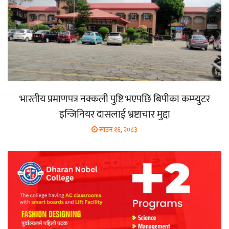
भारतीय प्रमाणपत्र नक्कली पुष्टि भएपछि बिपीका कम्प्युटर
इन्जिनियर दासलाई भ्रष्टाचार मुद्दा
साउन १६, २०८३