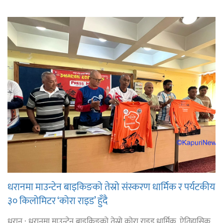
धरानमा माउन्टेन बाइकिङको तेस्रो संस्करण धार्मिक र पर्यटकीय
३० किलोमिटर ‘कोरा राइड’ हुँदै
धरान : धरानमा माउन्टेन बाइकिङको तेस्रो कोरा राइड धार्मिक, ऐतिहासिक