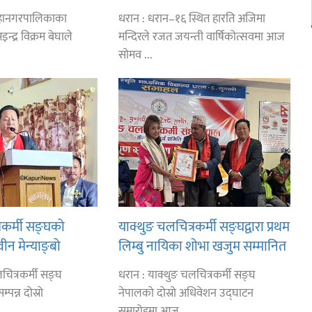
 बजेट लगानी गरिने
सम्मानित
महानगरपालिकाका
धरान : धरान–१६ स्थित हारति अजिमा
न्द्र विक्रम बेघाले
मन्दिरले रजत जयन्ती वार्षिकोत्सवमा आज
सोमव ...
रकर्मी सङ्घको
याक्थुङ चलचित्रकर्मी सङ्घद्वारा प्रथम
वीन मेन्याङ्बो
लिम्बु नायिका शोभा खजुम सम्मानित
चित्रकर्मी सङ्घ
धरान : याक्थुङ चलचित्रकर्मी सङ्घ
पन्न दोस्रो
नेपालको दोस्रो अधिवेशन उद्घाटन
समारोहमा आज ...