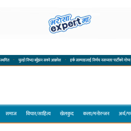
·
ल्हो निभ्दा ब्युँझन सक्ने आक्रोश
हर्क साम्पाङलाई निर्णय नसच्याए पार्टीको गोप्य कुरा सार्वजनिक ग
समाज
विचार/साहित्य
खेलकुद
कला/मनाेरन्जन
अर्थ/पर