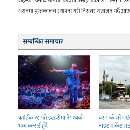
शहरको प्रगाढ मौनता कविता संग्रह प्रकाशित छन् । उन
धरानमा पुस्तकालय स्थापना गरी निरन्तर सञ्चालन गर्दै आए
सम्बन्धित समाचार
कार्तिक १८ गते इटहरीमा नेपथ्यको
बसपार्क सरेपछ
भव्य कन्सर्ट हुँदै
नाइट मार्केट सञ्