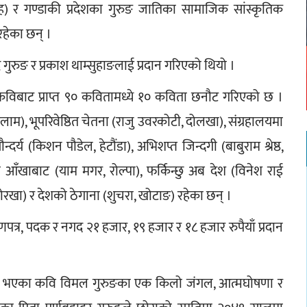
ह) र गण्डाकी प्रदेशका गुरुङ जातिका सामाजिक सांस्कृतिक 
हेका छन् ।
 गुरुङ र प्रकाश थाम्सुहाङलाई प्रदान गरिएको थियो ।
ा कविबाट प्राप्त ९० कवितामध्ये १० कविता छनौट गरिएको छ । 
ाम), भूपरिवेष्ठित चेतना (राजु उवरकोटी, दोलखा), संग्रहालयमा 
्य (किशन पौडेल, हेटौंडा), अभिशप्त जिन्दगी (बाबुराम श्रेष्ठ, 
को आँखाबाट (याम मगर, रोल्पा), फर्किन्छु अब देश (विनेश राई 
 गोरखा) र देशको ठेगाना (शुचरा, खोटाङ) रहेका छन् ।
माणपत्र, पदक र नगद २१ हजार, १९ हजार र १८ हजार रुपैयाँ प्रदान 
िधन भएका कवि विमल गुरुङका एक किलो जंगल, आत्मघोषणा र 