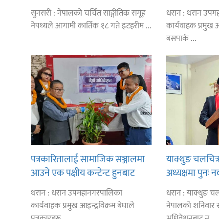
तत्काल १ करोड
सुनसरी : नेपालको चर्चित साङ्गीतिक समूह
धरान : धरान उप
नेपथ्यले आगामी कार्तिक १८ गते इटहरीम ...
कार्यवाहक प्रमुख अइ
बसपार्क ...
पत्रकारितालाई सामाजिक सञ्जालमा
याक्थुङ चलचित्
आउने एक पक्षीय कन्टेन्ट हुनबाट
अध्यक्षमा पुनः न
जोगाउन आग्रह
धरान : धरान उपमहानगरपालिका
धरान : याक्थुङ चल
कार्यवाहक प्रमुख आइन्द्रविक्रम बेघाले
नेपालको शनिवार सम्
पत्रकारहरू ...
अधिवेशनबाट न ...