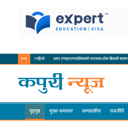
·
·
्यसम्पादनमा पहिलो
धरान उपमहानगरपालिकाको नगरसभा शोक बिदाको कारण स्थगित
चु
ताजा
गृहपृष्ठ
मुख्य समाचार
सम्पादकीय
राजनीति