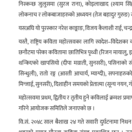
निस्कन्छ जुलुसमा (सुरज राना), कोइलाखाद (श्याम सिं
लोकनाच र लोकबाजाहरुको अध्ययन (तेज बहादुर गुरुङ) र
यसअघि यो पुरस्कार नरेश काङ्माङ, विजय कैलाशी राई, चन्द्र
यस्तै, राष्ट्रिय कविता महोत्सवका लागि स्वदेश–विदेशक
छनौटमा परेका कवितामा छातिभित्र पृथ्वी (रिजन मायालु, इल
थन्किएको खापसियो (दीपा मग्राती, सुनसरी), पसिनाको सौन्दर
सिन्धुली), रातो रङ्ग (आरती आचार्य, म्याग्दी), सपनाहरु
मिन्जाई, सुनसरी), दिशाहीन समयको प्रेतात्मा (सून्य नयन,
महोत्सवमा प्रथम, द्वितीय र तृतीय हुने कविलाई क्रमशः प्र
गरिने आयोजक समितिले जनाएको छ ।
वि.सं. २०४८ साल बैशाख २४ गते सवारी दुर्घटनामा न