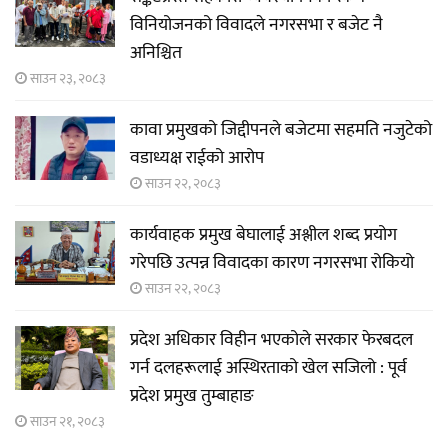
विनियोजनको विवादले नगरसभा र बजेट नै
अनिश्चित
साउन २३, २०८३
कावा प्रमुखको जिद्दीपनले बजेटमा सहमति नजुटेको
वडाध्यक्ष राईको आरोप
साउन २२, २०८३
कार्यवाहक प्रमुख बेघालाई अश्लील शब्द प्रयोग
गरेपछि उत्पन्न विवादका कारण नगरसभा रोकियो
साउन २२, २०८३
प्रदेश अधिकार विहीन भएकोले सरकार फेरबदल
गर्न दलहरूलाई अस्थिरताको खेल सजिलो : पूर्व
प्रदेश प्रमुख तुम्बाहाङ
साउन २१, २०८३