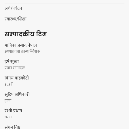
प्रधानमन्त्रीसँग आग्रह : कुमार लिङ्देन
अर्थ/पर्यटन
स्वास्थ्य/शिक्षा
कार्यवाहक प्रमुख बेघालाई अश्लील शब्द
सम्पादकीय टिम
प्रयोग गरेपछि उत्पन्न विवादका कारण
नगरसभा रोकियो
मात्रिका प्रसाद नेपाल
अध्यक्ष तथा प्रबन्ध निर्देशक
हर्ष सुब्बा
प्रधान सम्पादक
प्रदेश अधिकार विहीन भएकोले सरकार
बिनय बाह्रकोटी
फेरबदल गर्न दलहरूलाई अस्थिरताको
इटहरी
खेल सजिलो : पूर्व प्रदेश प्रमुख तुम्बाहाङ
सुदिप अधिकारी
झापा
रश्मी प्रधान
सङ्खुवासभामा सिलिचोङ स्वास्थ्य
धरान
कार्यसम्पादनमा पहिलो
संगम विष्ट