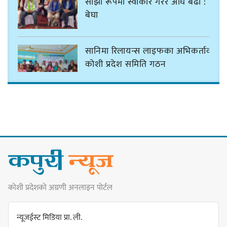
साझा रूपमा स्वीकार गरेर अघि बढौं :
बेघा
सानिमा रिलायन्स लाइफका अभिकर्ताको
कोशी प्रदेश समिति गठन
ठमेलमा ‘मार्लो होटेल’ जसले दिन्छ
फाइभस्टारको सुविधा
कोशी प्रदेशको अग्रणी अनलाइन पोर्टल
सङ्कटग्रस्त सहकारी व्यवस्थापनको रकम
विनियोजनको विवादले नगरसभा र
न्यूजईस्ट मिडिया प्रा. ली.