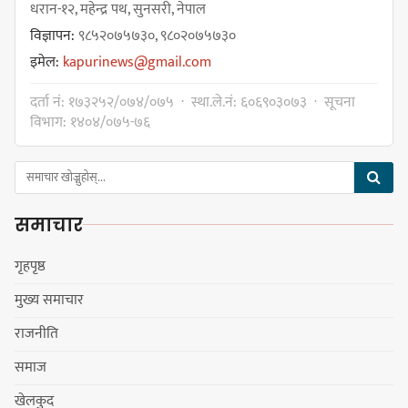
बजेट नै अनिश्चित
धरान-१२, महेन्द्र पथ, सुनसरी, नेपाल
विज्ञापन:
९८५२०७५७३०, ९८०२०७५७३०
इमेल:
kapurinews@gmail.com
कावा प्रमुखद्वारा अमर्यादित व्यवहारप्रति
दर्ता नं: १७३२५२/०७४/०७५ · स्था.ले.नं: ६०६९०३०७३ · सूचना
आपत्ति, नगरसभा स्थगित भएकोमा
विभाग: १४०४/०७५-७६
क्षमायाचना
समाचार
कावा प्रमुखको जिद्दीपनले बजेटमा
सहमति नजुटेको वडाध्यक्ष राईको आरोप
गृहपृष्ठ
मुख्य समाचार
राजनीति
गोर्खा-लिम्बुवान १८३१ ऐतिहासिक
समाज
सन्धिका लागि विशेष समिति गठन गर्न
खेलकुद