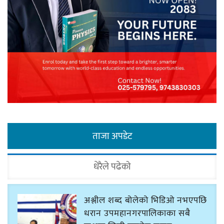
ताजा अपडेट
धेरैले पढेको
अश्लील शब्द बोलेको भिडिओ नभएपछि
धरान उपमहानगरपालिकाका सबै