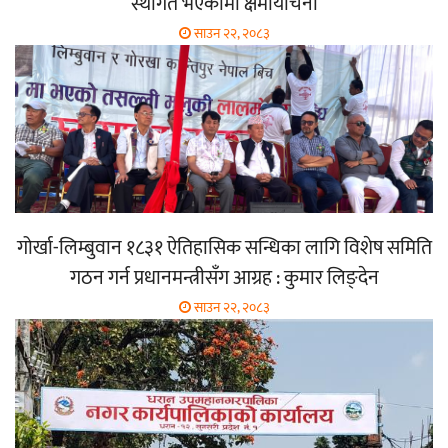
स्थगित भएकोमा क्षमायाचना
साउन २२, २०८३
गोर्खा-लिम्बुवान १८३१ ऐतिहासिक सन्धिका लागि विशेष समिति
गठन गर्न प्रधानमन्त्रीसँग आग्रह : कुमार लिङ्देन
साउन २२, २०८३