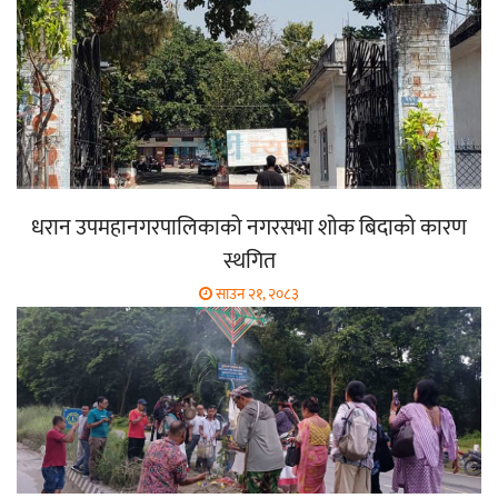
धरान उपमहानगरपालिकाको नगरसभा शोक बिदाको कारण
स्थगित
साउन २१, २०८३