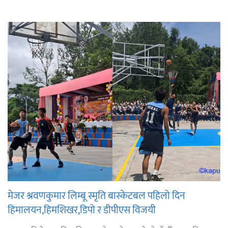
मेजर श्रवणकुमार लिम्बू स्मृति बास्केटबल पहिलो दिन
हिमालयन,हिमशिखर,डिपो र डीपीएस विजयी