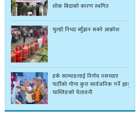
शोक बिदाको कारण स्थगित
चुल्हो निभ्दा ब्युँझन सक्ने आक्रोश
हर्क साम्पाङलाई निर्णय नसच्याए
पार्टीको गोप्य कुरा सार्वजनिक गर्ने ज्ञानु
चाम्लिङको चेतावनी
कार्तिक १८ गते इटहरीमा नेपथ्यको भव्य
कन्सर्ट हुँदै