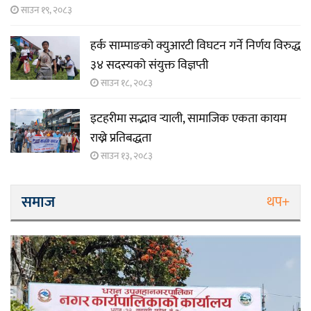
साउन १९, २०८३
हर्क साम्पाङको क्युआरटी विघटन गर्ने निर्णय विरुद्ध
३४ सदस्यको संयुक्त विज्ञप्ती
साउन १८, २०८३
इटहरीमा सद्भाव र्‍याली, सामाजिक एकता कायम
राख्ने प्रतिबद्धता
साउन १३, २०८३
समाज
थप+