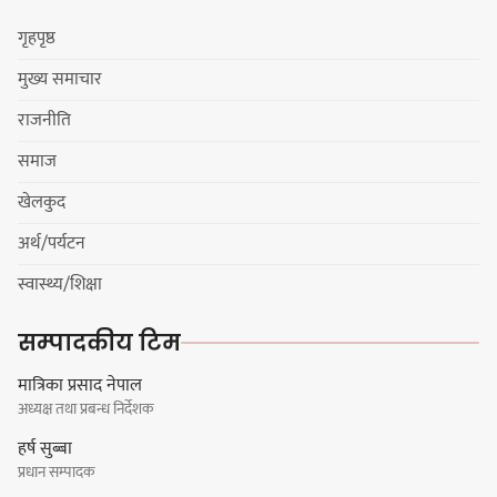
गृहपृष्ठ
मुख्य समाचार
मेजर श्रवणकुमार लिम्बू स्मृति
राजनीति
बास्केटबलको उपाधि
प्रभातलाई,पाराडाइज उपविजेतामा
समाज
सीमित
खेलकुद
अर्थ/पर्यटन
हर्क साम्पाङको क्युआरटी विघटन गर्ने
स्वास्थ्य/शिक्षा
निर्णय विरुद्ध ३४ सदस्यको संयुक्त
विज्ञप्ती
सम्पादकीय टिम
मात्रिका प्रसाद नेपाल
अध्यक्ष तथा प्रबन्ध निर्देशक
डिपो बास्केटबलको फाइनलमा प्रभात र
हर्ष सुब्बा
पाराडाइज भिड्ने
प्रधान सम्पादक