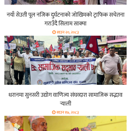
नयाँ सेउती पूल नजिक दुर्घटनाको जोखिमको ट्राफिक सचेतना
गराउँदै सिलाम साक्मा
साउन २०, २०८३
धरानमा सुनसरी उद्योग वाणिज्य संघव्दारा सामाजिक सद्भाव
र्‍याली
साउन १७, २०८३