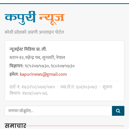
नयाँ सेउती पूल नजिक दुर्घटनाको
कोशी प्रदेशको अग्रणी अनलाइन पोर्टल
जोखिमको ट्राफिक सचेतना गराउँदै
सिलाम साक्मा
न्यूजईस्ट मिडिया प्रा. ली.
धरान-१२, महेन्द्र पथ, सुनसरी, नेपाल
विज्ञापन:
९८५२०७५७३०, ९८०२०७५७३०
किराँती खम्बुका सन्तानहरू :
इमेल:
kapurinews@gmail.com
स्वपहिचानविहीन राई बन्ने कि
स्वपहिचानसहित 'राउटे !'
दर्ता नं: १७३२५२/०७४/०७५ · स्था.ले.नं: ६०६९०३०७३ · सूचना
विभाग: १४०४/०७५-७६
नेपाली काँग्रेस सभापति गगन थापालाई
एकताबद्ध सिङ्गो काँग्रेस निर्माण गर्न
समाचार
सुनसरीका कार्यकर्ताको आग्रह