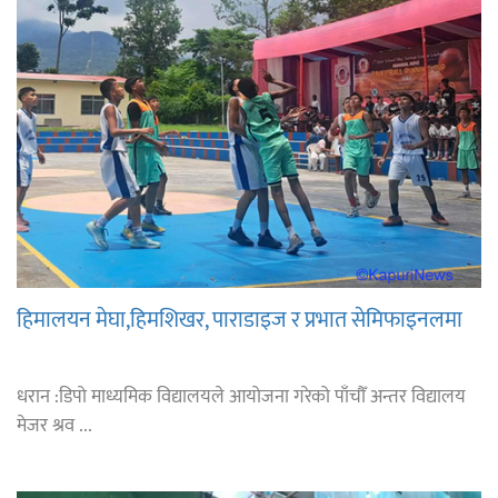
हिमालयन मेघा,हिमशिखर, पाराडाइज र प्रभात सेमिफाइनलमा
धरान :डिपो माध्यमिक विद्यालयले आयोजना गरेको पाँचौँ अन्तर विद्यालय
मेजर श्रव ...