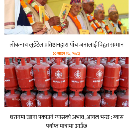
लोकनाथ लुइँटेल प्रतिष्ठानद्वारा पाँच जनालाई विद्वत सम्मान
साउन १७, २०८३
धरानमा खाना पकाउने ग्यासको अभाव, आयल भन्छ : ग्यास
पर्याप्त मात्रामा आउँछ