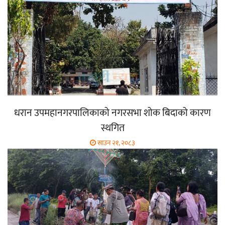
धरान उपमहानगरपालिकाको नगरसभा शोक बिदाको कारण
स्थगित
साउन २१, २०८३