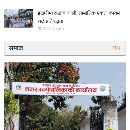
इटहरीमा सद्भाव र्‍याली, सामाजिक एकता कायम
राख्ने प्रतिबद्धता
साउन १३, २०८३
समाज
थप+