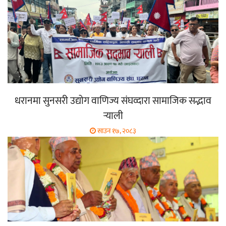
धरानमा सुनसरी उद्योग वाणिज्य संघव्दारा सामाजिक सद्भाव
र्‍याली
साउन १७, २०८३