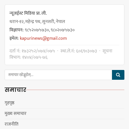
सिलाम साक्मा
न्यूजईस्ट मिडिया प्रा. ली.
धरान-१२, महेन्द्र पथ, सुनसरी, नेपाल
विज्ञापन:
९८५२०७५७३०, ९८०२०७५७३०
किराँती खम्बुका सन्तानहरू :
इमेल:
kapurinews@gmail.com
स्वपहिचानविहीन राई बन्ने कि
स्वपहिचानसहित 'राउटे !'
दर्ता नं: १७३२५२/०७४/०७५ · स्था.ले.नं: ६०६९०३०७३ · सूचना
विभाग: १४०४/०७५-७६
नेपाली काँग्रेस सभापति गगन थापालाई
एकताबद्ध सिङ्गो काँग्रेस निर्माण गर्न
समाचार
सुनसरीका कार्यकर्ताको आग्रह
गृहपृष्ठ
मुख्य समाचार
मेजर श्रवणकुमार लिम्बू स्मृति
राजनीति
बास्केटबलको उपाधि