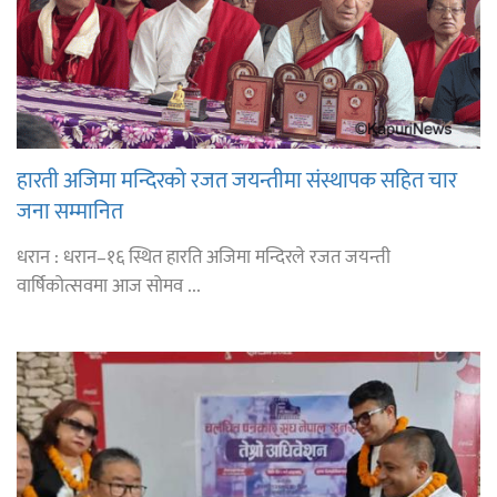
हारती अजिमा मन्दिरको रजत जयन्तीमा संस्थापक सहित चार
जना सम्मानित
धरान : धरान–१६ स्थित हारति अजिमा मन्दिरले रजत जयन्ती
वार्षिकोत्सवमा आज सोमव ...