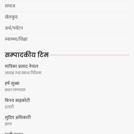
प्रभातलाई,पाराडाइज उपविजेतामा
समाज
सीमित
खेलकुद
अर्थ/पर्यटन
हर्क साम्पाङको क्युआरटी विघटन गर्ने
स्वास्थ्य/शिक्षा
निर्णय विरुद्ध ३४ सदस्यको संयुक्त
विज्ञप्ती
सम्पादकीय टिम
मात्रिका प्रसाद नेपाल
अध्यक्ष तथा प्रबन्ध निर्देशक
डिपो बास्केटबलको फाइनलमा प्रभात र
हर्ष सुब्बा
पाराडाइज भिड्ने
प्रधान सम्पादक
बिनय बाह्रकोटी
इटहरी
सुदिप अधिकारी
हिमालयन मेघा,हिमशिखर, पाराडाइज र
झापा
प्रभात सेमिफाइनलमा