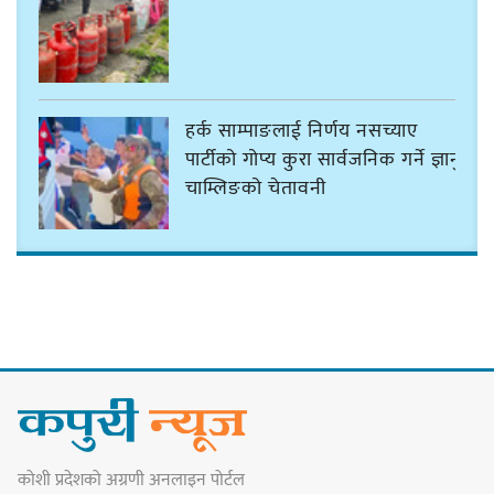
हर्क साम्पाङलाई निर्णय नसच्याए
पार्टीको गोप्य कुरा सार्वजनिक गर्ने ज्ञानु
चाम्लिङको चेतावनी
कार्तिक १८ गते इटहरीमा नेपथ्यको भव्य
कन्सर्ट हुँदै
नयाँ सेउती पूल नजिक दुर्घटनाको
कोशी प्रदेशको अग्रणी अनलाइन पोर्टल
जोखिमको ट्राफिक सचेतना गराउँदै