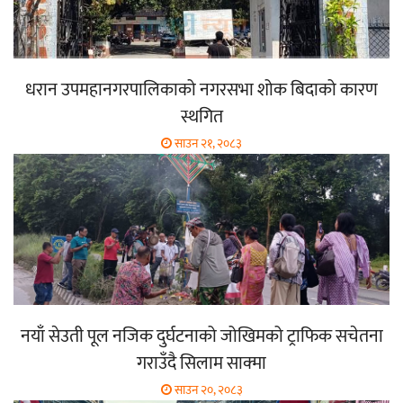
धरान उपमहानगरपालिकाको नगरसभा शोक बिदाको कारण
स्थगित
साउन २१, २०८३
नयाँ सेउती पूल नजिक दुर्घटनाको जोखिमको ट्राफिक सचेतना
गराउँदै सिलाम साक्मा
साउन २०, २०८३