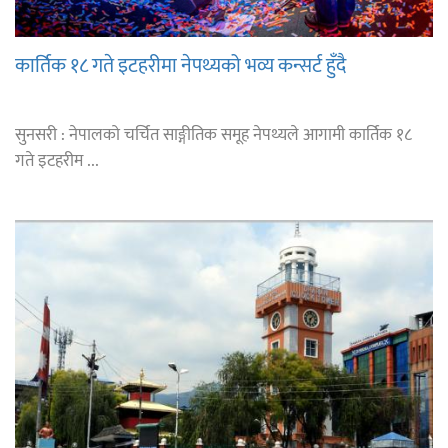
कार्तिक १८ गते इटहरीमा नेपथ्यको भव्य कन्सर्ट हुँदै
सुनसरी : नेपालको चर्चित साङ्गीतिक समूह नेपथ्यले आगामी कार्तिक १८
गते इटहरीम ...