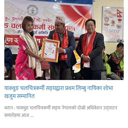
याक्थुङ चलचित्रकर्मी सङ्घद्वारा प्रथम लिम्बु नायिका शोभा
खजुम सम्मानित
धरान : याक्थुङ चलचित्रकर्मी सङ्घ नेपालको दोस्रो अधिवेशन उद्घाटन
समारोहमा आज ...