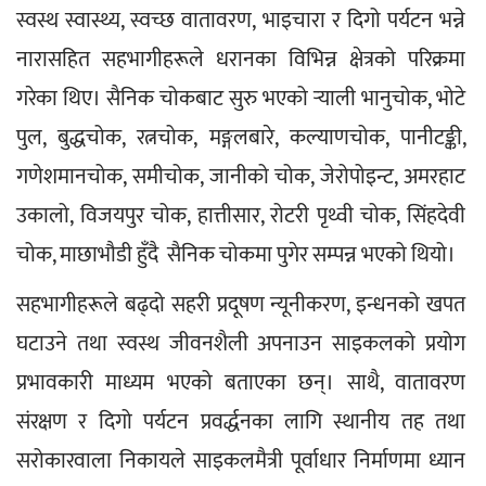
स्वस्थ स्वास्थ्य, स्वच्छ वातावरण, भाइचारा र दिगो पर्यटन भन्ने 
नारासहित सहभागीहरूले धरानका विभिन्न क्षेत्रको परिक्रमा 
गरेका थिए। सैनिक चोकबाट सुरु भएको र्‍याली भानुचोक, भोटे 
पुल, बुद्धचोक, रत्नचोक, मङ्गलबारे, कल्याणचोक, पानीटङ्की, 
गणेशमानचोक, समीचोक, जानीको चोक, जेरोपोइन्ट, अमरहाट 
उकालो, विजयपुर चोक, हात्तीसार, रोटरी पृथ्वी चोक, सिंहदेवी 
चोक, माछाभौडी हुँदै  सैनिक चोकमा पुगेर सम्पन्न भएको थियो।
सहभागीहरूले बढ्दो सहरी प्रदूषण न्यूनीकरण, इन्धनको खपत 
घटाउने तथा स्वस्थ जीवनशैली अपनाउन साइकलको प्रयोग 
प्रभावकारी माध्यम भएको बताएका छन्। साथै, वातावरण 
संरक्षण र दिगो पर्यटन प्रवर्द्धनका लागि स्थानीय तह तथा 
सरोकारवाला निकायले साइकलमैत्री पूर्वाधार निर्माणमा ध्यान 