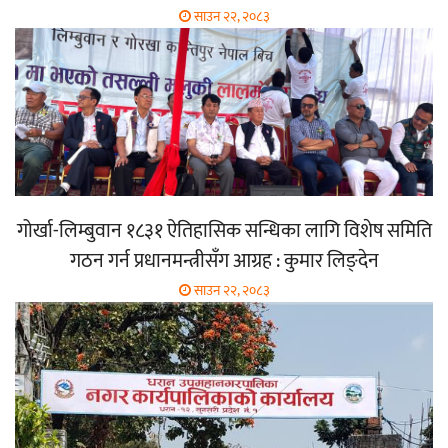
साउन २२, २०८३
गोर्खा-लिम्बुवान १८३१ ऐतिहासिक सन्धिका लागि विशेष समिति
गठन गर्न प्रधानमन्त्रीसँग आग्रह : कुमार लिङ्देन
साउन २२, २०८३