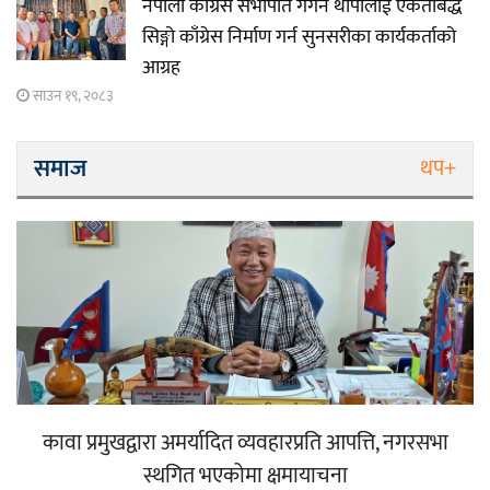
नेपाली काँग्रेस सभापति गगन थापालाई एकताबद्ध
सिङ्गो काँग्रेस निर्माण गर्न सुनसरीका कार्यकर्ताको
आग्रह
साउन १९, २०८३
समाज
थप+
कावा प्रमुखद्वारा अमर्यादित व्यवहारप्रति आपत्ति, नगरसभा
स्थगित भएकोमा क्षमायाचना