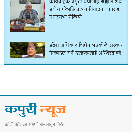
कार्यवाहक प्रमुख बेघालाई अश्लील शब्द
प्रयोग गरेपछि उत्पन्न विवादका कारण
नगरसभा रोकियो
प्रदेश अधिकार विहीन भएकोले सरकार
फेरबदल गर्न दलहरूलाई अस्थिरताको
खेल सजिलो : पूर्व प्रदेश प्रमुख तुम्बाहाङ
सङ्खुवासभामा सिलिचोङ स्वास्थ्य
कार्यसम्पादनमा पहिलो
कोशी प्रदेशको अग्रणी अनलाइन पोर्टल