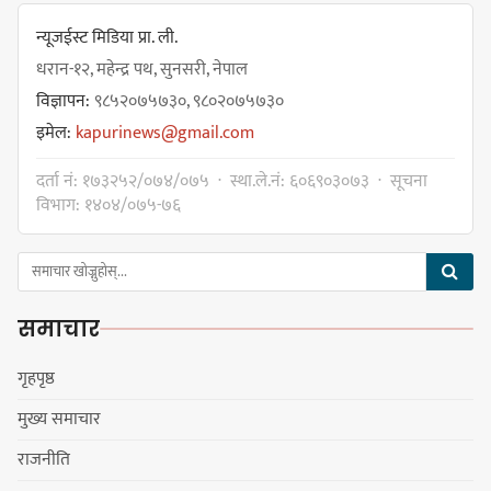
धरान उपमहानगरपालिकाको नगरसभा
शोक बिदाको कारण स्थगित
न्यूजईस्ट मिडिया प्रा. ली.
धरान-१२, महेन्द्र पथ, सुनसरी, नेपाल
विज्ञापन:
९८५२०७५७३०, ९८०२०७५७३०
चुल्हो निभ्दा ब्युँझन सक्ने आक्रोश
इमेल:
kapurinews@gmail.com
दर्ता नं: १७३२५२/०७४/०७५ · स्था.ले.नं: ६०६९०३०७३ · सूचना
विभाग: १४०४/०७५-७६
हर्क साम्पाङलाई निर्णय नसच्याए
पार्टीको गोप्य कुरा सार्वजनिक गर्ने ज्ञानु
समाचार
चाम्लिङको चेतावनी
गृहपृष्ठ
मुख्य समाचार
कार्तिक १८ गते इटहरीमा नेपथ्यको भव्य
राजनीति
कन्सर्ट हुँदै