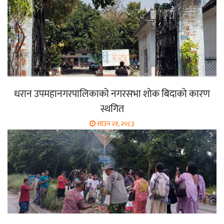
धरान उपमहानगरपालिकाको नगरसभा शोक बिदाको कारण
स्थगित
साउन २१, २०८३