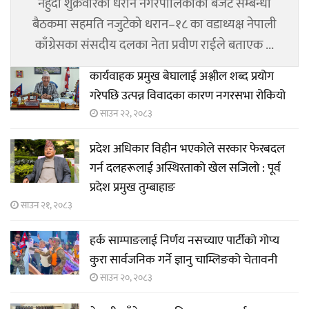
नहुदा शुक्रवारको धरान नगरपालिकाको बजेट सम्बन्धी
बैठकमा सहमति नजुटेको धरान–१८ का वडाध्यक्ष नेपाली
काँग्रेसका संसदीय दलका नेता प्रवीण राईले बताएक ...
कार्यवाहक प्रमुख बेघालाई अश्लील शब्द प्रयोग
गरेपछि उत्पन्न विवादका कारण नगरसभा रोकियो
साउन २२, २०८३
प्रदेश अधिकार विहीन भएकोले सरकार फेरबदल
गर्न दलहरूलाई अस्थिरताको खेल सजिलो : पूर्व
प्रदेश प्रमुख तुम्बाहाङ
साउन २१, २०८३
हर्क साम्पाङलाई निर्णय नसच्याए पार्टीको गोप्य
कुरा सार्वजनिक गर्ने ज्ञानु चाम्लिङको चेतावनी
साउन २०, २०८३