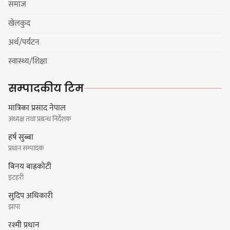
समाज
खेलकुद
अर्थ/पर्यटन
नयाँ सेउती पूल नजिक दुर्घटनाको
स्वास्थ्य/शिक्षा
जोखिमको ट्राफिक सचेतना गराउँदै
सिलाम साक्मा
सम्पादकीय टिम
मात्रिका प्रसाद नेपाल
अध्यक्ष तथा प्रबन्ध निर्देशक
किराँती खम्बुका सन्तानहरू :
हर्ष सुब्बा
स्वपहिचानविहीन राई बन्ने कि
प्रधान सम्पादक
स्वपहिचानसहित 'राउटे !'
बिनय बाह्रकोटी
इटहरी
सुदिप अधिकारी
नेपाली काँग्रेस सभापति गगन थापालाई
झापा
एकताबद्ध सिङ्गो काँग्रेस निर्माण गर्न
रश्मी प्रधान