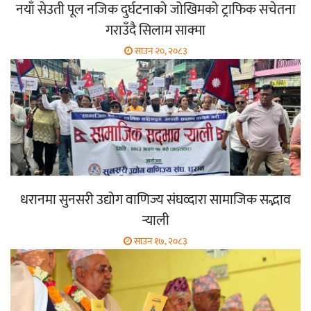
नयाँ सेउती पूल नजिक दुर्घटनाको जोखिमको ट्राफिक सचेतना
गराउँदै सिलाम साक्मा
साउन २०, २०८३
धरानमा सुनसरी उद्योग वाणिज्य संघव्दारा सामाजिक सद्भाव
र्‍याली
साउन १७, २०८३