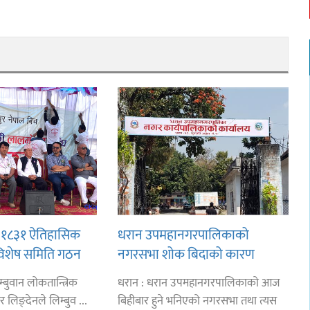
ान १८३१ ऐतिहासिक
धरान उपमहानगरपालिकाको
विशेष समिति गठन
नगरसभा शोक बिदाको कारण
ीसँग आग्रह : कुमार
स्थगित
्बुवान लोकतान्त्रिक
धरान : धरान उपमहानगरपालिकाको आज
र लिङ्देनले लिम्बुव ...
बिहीबार हुने भनिएको नगरसभा तथा त्यस