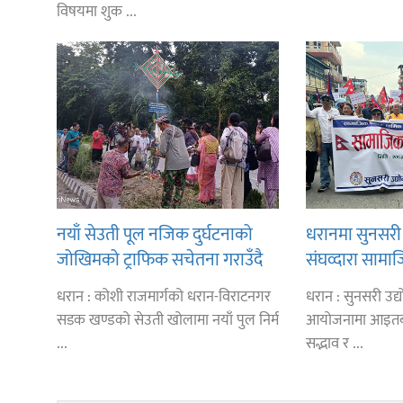
विषयमा शुक ...
नयाँ सेउती पूल नजिक दुर्घटनाको
धरानमा सुनसरी 
जोखिमको ट्राफिक सचेतना गराउँदै
संघव्दारा सामाज
सिलाम साक्मा
धरान : कोशी राजमार्गको धरान-विराटनगर
धरान : सुनसरी उद
सडक खण्डको सेउती खोलामा नयाँ पुल निर्म
आयोजनामा आइतब
...
सद्भाव र ...