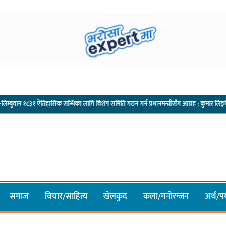
·
३१ ऐतिहासिक सन्धिका लागि विशेष समिति गठन गर्न प्रधानमन्त्रीसँग आग्रह : कुमार लिङ्देन
कार्य
समाज
विचार/साहित्य
खेलकुद
कला/मनाेरन्जन
अर्थ/पर