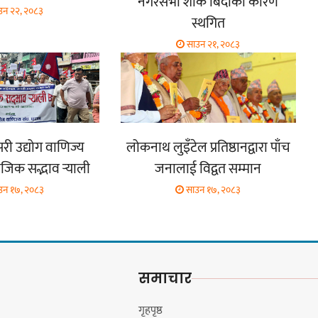
नगरसभा शोक बिदाको कारण
उन २२, २०८३
स्थगित
साउन २१, २०८३
री उद्योग वाणिज्य
लोकनाथ लुइँटेल प्रतिष्ठानद्वारा पाँच
ाजिक सद्भाव र्‍याली
जनालाई विद्वत सम्मान
उन १७, २०८३
साउन १७, २०८३
समाचार
गृहपृष्ठ