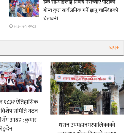
हर्क साम्पाङलाई निर्णय नसच्याए पार्टीको
गोप्य कुरा सार्वजनिक गर्ने ज्ञानु चाम्लिङको
चेतावनी
साउन २०, २०८३
थप+
ुवान १८३१ ऐतिहासिक
 विशेष समिति गठन
त्रीसँग आग्रह : कुमार
धरान उपमहानगरपालिकाको
िङ्देन