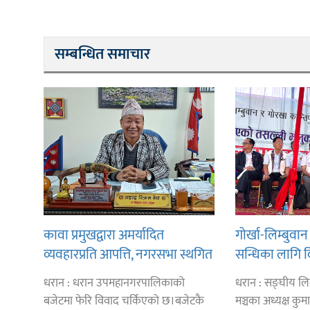
सम्बन्धित समाचार
कावा प्रमुखद्वारा अमर्यादित
गोर्खा-लिम्बुव
व्यवहारप्रति आपत्ति, नगरसभा स्थगित
सन्धिका लागि 
भएकोमा क्षमायाचना
गर्न प्रधानमन्त्र
धरान : धरान उपमहानगरपालिकाको
धरान : सङ्घीय लिम
लिङ्देन
बजेटमा फेरि विवाद चर्किएको छ।बजेटकै
मञ्चका अध्यक्ष कुमा