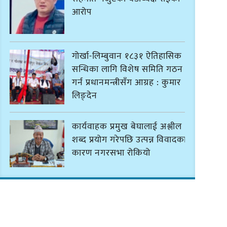
आरोप
गोर्खा-लिम्बुवान १८३१ ऐतिहासिक
सन्धिका लागि विशेष समिति गठन
गर्न प्रधानमन्त्रीसँग आग्रह : कुमार
लिङ्देन
कार्यवाहक प्रमुख बेघालाई अश्लील
शब्द प्रयोग गरेपछि उत्पन्न विवादका
कारण नगरसभा रोकियो
प्रदेश अधिकार विहीन भएकोले
सरकार फेरबदल गर्न दलहरूलाई
अस्थिरताको खेल सजिलो : पूर्व प्रदेश