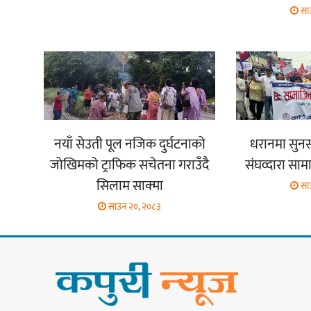
सा
नयाँ सेउती पूल नजिक दुर्घटनाको
धरानमा सुनस
जोखिमको ट्राफिक सचेतना गराउँदै
संघव्दारा साम
सिलाम साक्मा
सा
साउन २०, २०८३