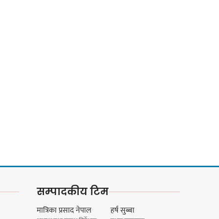
स्वपहिचानविहीन राई बन्ने कि
स्वपहिचानसहित 'राउटे !'
नेपाली काँग्रेस सभापति गगन
थापालाई एकताबद्ध सिङ्गो काँग्रेस
निर्माण गर्न सुनसरीका कार्यकर्ताको
आग्रह
मेजर श्रवणकुमार लिम्बू स्मृति
बास्केटबलको उपाधि
प्रभातलाई,पाराडाइज उपविजेतामा
सीमित
सम्पादकीय टिम
हर्क साम्पाङको क्युआरटी विघटन
मात्रिका प्रसाद नेपाल
हर्ष सुब्बा
गर्ने निर्णय विरुद्ध ३४ सदस्यको