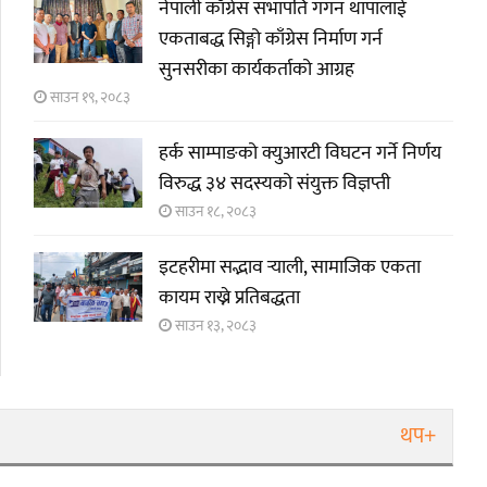
नेपाली काँग्रेस सभापति गगन थापालाई
एकताबद्ध सिङ्गो काँग्रेस निर्माण गर्न
सुनसरीका कार्यकर्ताको आग्रह
साउन १९, २०८३
हर्क साम्पाङको क्युआरटी विघटन गर्ने निर्णय
विरुद्ध ३४ सदस्यको संयुक्त विज्ञप्ती
साउन १८, २०८३
इटहरीमा सद्भाव र्‍याली, सामाजिक एकता
कायम राख्ने प्रतिबद्धता
साउन १३, २०८३
थप+