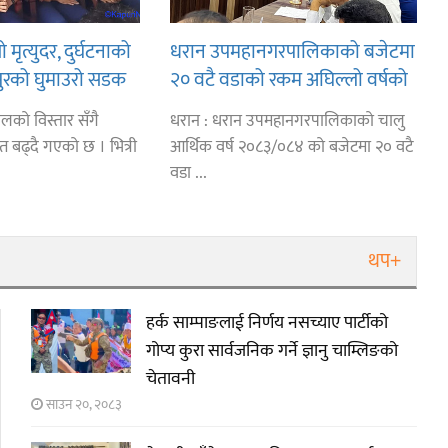
 मृत्युदर, दुर्घटनाको
धरान उपमहानगरपालिकाको बजेटमा
ुरको घुमाउरो सडक
२० वटै वडाको रकम अघिल्लो वर्षको
भन्दा बढयो
लको विस्तार सँगै
धरान : धरान उपमहानगरपालिकाको चालु
त बढ्दै गएको छ । भित्री
आर्थिक वर्ष २०८३/०८४ को बजेटमा २० वटै
वडा ...
थप+
हर्क साम्पाङलाई निर्णय नसच्याए पार्टीको
गोप्य कुरा सार्वजनिक गर्ने ज्ञानु चाम्लिङको
चेतावनी
साउन २०, २०८३