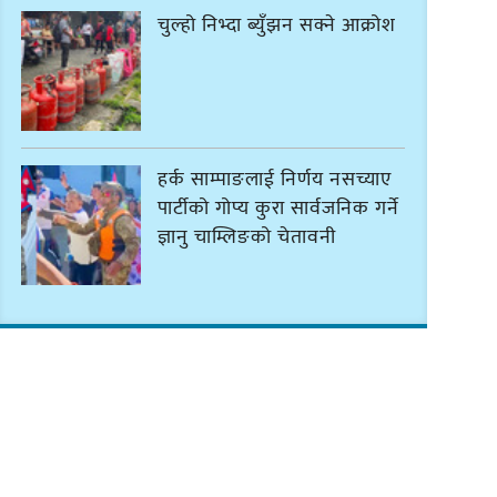
चुल्हो निभ्दा ब्युँझन सक्ने आक्रोश
हर्क साम्पाङलाई निर्णय नसच्याए
पार्टीको गोप्य कुरा सार्वजनिक गर्ने
ज्ञानु चाम्लिङको चेतावनी
कार्तिक १८ गते इटहरीमा नेपथ्यको
भव्य कन्सर्ट हुँदै
नयाँ सेउती पूल नजिक दुर्घटनाको