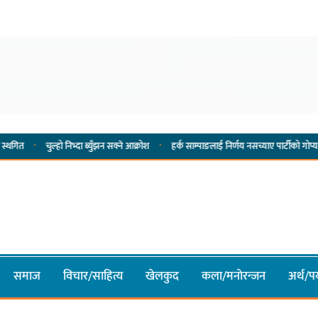
·
चुल्हो निभ्दा ब्युँझन सक्ने आक्रोश
हर्क साम्पाङलाई निर्णय नसच्याए पार्टीको गोप्य कुरा सार्वजनि
समाज
विचार/साहित्य
खेलकुद
कला/मनाेरन्जन
अर्थ/पर