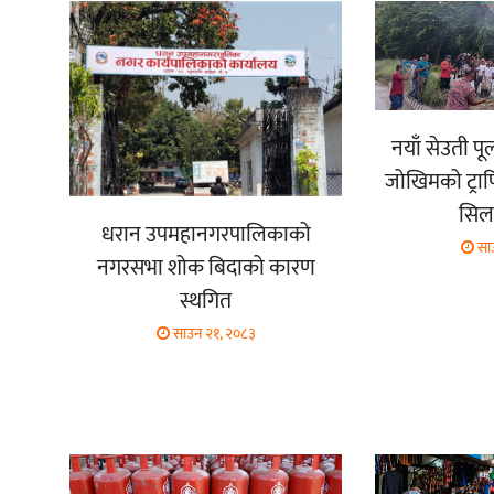
नयाँ सेउती प
जोखिमको ट्रा
सिला
धरान उपमहानगरपालिकाको
सा
नगरसभा शोक बिदाको कारण
स्थगित
साउन २१, २०८३