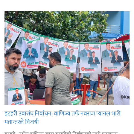
इटहरी उवासंघ निर्वाचन: वाणिज्य तर्फ नवराज प्यानल भारी
मतान्तरले विजयी