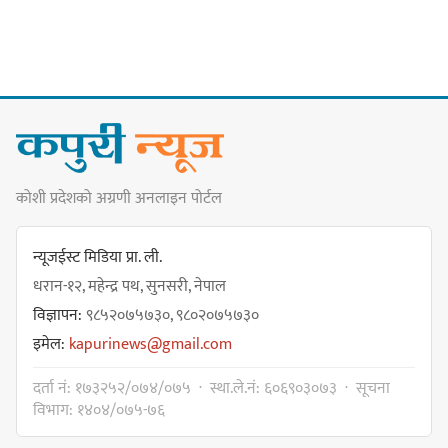
सङ्खुवासभामा सिलिचोङ स्वास्थ्य
कार्यसम्पादनमा पहिलो
कोशी प्रदेशको अग्रणी अनलाइन पोर्टल
धरान उपमहानगरपालिकाको नगरसभा
शोक बिदाको कारण स्थगित
न्यूजईस्ट मिडिया प्रा. ली.
धरान-१२, महेन्द्र पथ, सुनसरी, नेपाल
विज्ञापन:
९८५२०७५७३०, ९८०२०७५७३०
चुल्हो निभ्दा ब्युँझन सक्ने आक्रोश
इमेल:
kapurinews@gmail.com
दर्ता नं: १७३२५२/०७४/०७५ · स्था.ले.नं: ६०६९०३०७३ · सूचना
विभाग: १४०४/०७५-७६