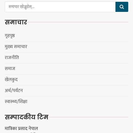
हर्क साम्पाङलाई निर्णय नसच्याए
पार्टीको गोप्य कुरा सार्वजनिक गर्ने ज्ञानु
समाचार
चाम्लिङको चेतावनी
गृहपृष्ठ
मुख्य समाचार
कार्तिक १८ गते इटहरीमा नेपथ्यको भव्य
राजनीति
कन्सर्ट हुँदै
समाज
खेलकुद
अर्थ/पर्यटन
नयाँ सेउती पूल नजिक दुर्घटनाको
स्वास्थ्य/शिक्षा
जोखिमको ट्राफिक सचेतना गराउँदै
सिलाम साक्मा
सम्पादकीय टिम
मात्रिका प्रसाद नेपाल