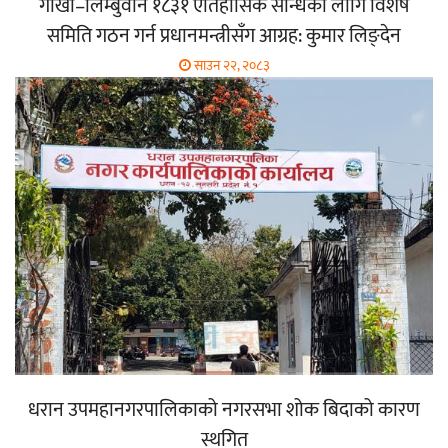
गोर्खा–लिम्बुवान १८३१ ऐतिहासिक सन्धिका लागि विशेष
समिति गठन गर्न प्रधानमन्त्रीसँग आग्रह: कुमार लिङ्देन
साउन २२, २०८३
धरान उपमहानगरपालिकाको नगरसभा शोक बिदाको कारण
स्थगित