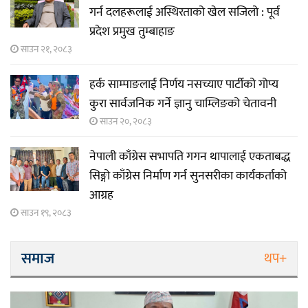
गर्न दलहरूलाई अस्थिरताको खेल सजिलो : पूर्व
प्रदेश प्रमुख तुम्बाहाङ
साउन २१, २०८३
हर्क साम्पाङलाई निर्णय नसच्याए पार्टीको गोप्य
कुरा सार्वजनिक गर्ने ज्ञानु चाम्लिङको चेतावनी
साउन २०, २०८३
नेपाली काँग्रेस सभापति गगन थापालाई एकताबद्ध
सिङ्गो काँग्रेस निर्माण गर्न सुनसरीका कार्यकर्ताको
आग्रह
साउन १९, २०८३
समाज
थप+