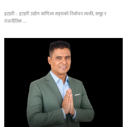
इटहरी : इटहरी उद्योग वाणिज्य सङ्घको निर्वाचन व्यक्ती, समूह र
राजनीतिक ...