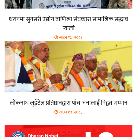
धरानमा सुनसरी उद्योग वाणिज्य संघव्दारा सामाजिक सद्भाव
र्‍याली
साउन १७, २०८३
लोकनाथ लुइँटेल प्रतिष्ठानद्वारा पाँच जनालाई विद्वत सम्मान
साउन १७, २०८३