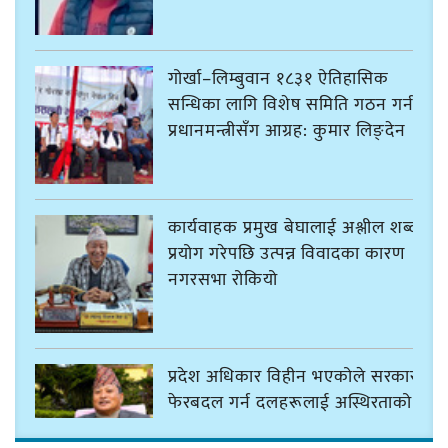
गोर्खा–लिम्बुवान १८३१ ऐतिहासिक
सन्धिका लागि विशेष समिति गठन गर्न
प्रधानमन्त्रीसँग आग्रह: कुमार लिङ्देन
कार्यवाहक प्रमुख बेघालाई अश्लील शब्द
प्रयोग गरेपछि उत्पन्न विवादका कारण
नगरसभा रोकियो
प्रदेश अधिकार विहीन भएकोले सरकार
फेरबदल गर्न दलहरूलाई अस्थिरताको
खेल सजिलो : पूर्व प्रदेश प्रमुख तुम्बाहाङ