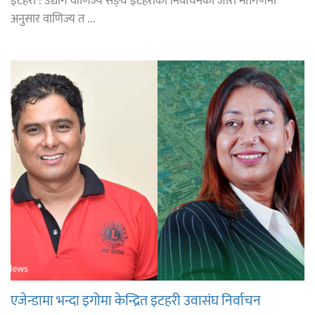
इटहरी : उद्योग वाणिज्य सङ्घ इटहरीको निर्वाचनको जारी मतगणना
अनुसार वाणिज्य त ...
एजेन्डामा भन्दा इगोमा केन्द्रित इटहरी उवासंघ निर्वाचन