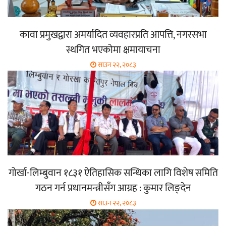
कावा प्रमुखद्वारा अमर्यादित व्यवहारप्रति आपत्ति, नगरसभा
स्थगित भएकोमा क्षमायाचना
साउन २२, २०८३
गोर्खा-लिम्बुवान १८३१ ऐतिहासिक सन्धिका लागि विशेष समिति
गठन गर्न प्रधानमन्त्रीसँग आग्रह : कुमार लिङ्देन
साउन २२, २०८३