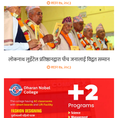
साउन १७, २०८३
लोकनाथ लुइँटेल प्रतिष्ठानद्वारा पाँच जनालाई विद्वत सम्मान
साउन १७, २०८३