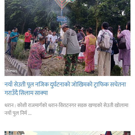
नयाँ सेउती पूल नजिक दुर्घटनाको जोखिमको ट्राफिक सचेतना
गराउँदै सिलाम साक्मा
धरान : कोशी राजमार्गको धरान-विराटनगर सडक खण्डको सेउती खोलामा
नयाँ पुल निर्म ...