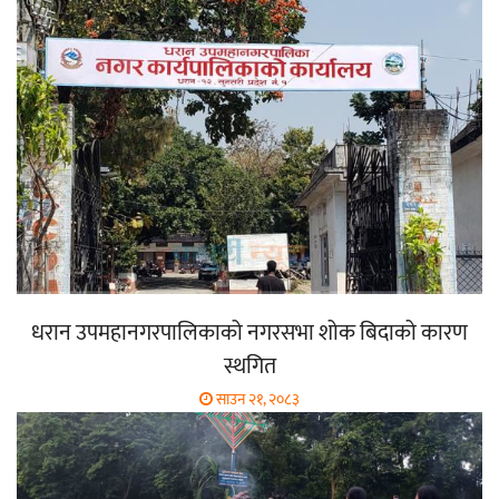
धरान उपमहानगरपालिकाको नगरसभा शोक बिदाको कारण
स्थगित
साउन २१, २०८३