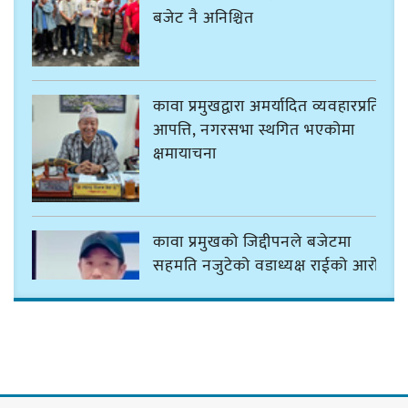
बजेट नै अनिश्चित
कावा प्रमुखद्वारा अमर्यादित व्यवहारप्रति
आपत्ति, नगरसभा स्थगित भएकोमा
क्षमायाचना
कावा प्रमुखको जिद्दीपनले बजेटमा
सहमति नजुटेको वडाध्यक्ष राईको आरोप
गोर्खा-लिम्बुवान १८३१ ऐतिहासिक
सन्धिका लागि विशेष समिति गठन गर्न