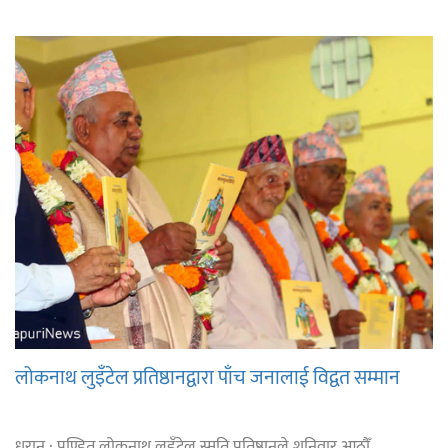
लोकनाथ लुइँटेल प्रतिष्ठानद्वारा पाँच जनालाई विद्वत सम्मान
धरान : पण्डित लोकनाथ लुइँटेल स्मृति प्रतिष्ठानले शनिवार आठौँ