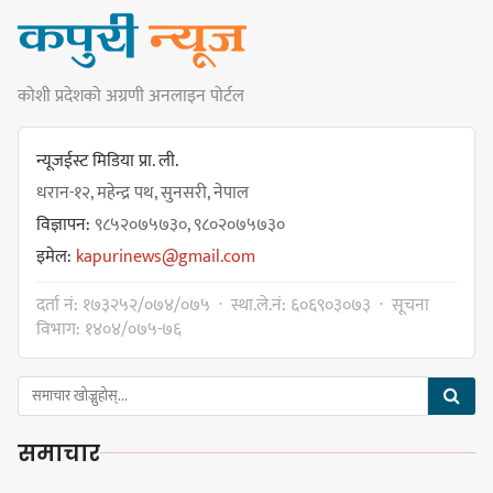
प्रधानमन्त्रीसँग आग्रह : कुमार लिङ्देन
कोशी प्रदेशको अग्रणी अनलाइन पोर्टल
कार्यवाहक प्रमुख बेघालाई अश्लील शब्द
प्रयोग गरेपछि उत्पन्न विवादका कारण
न्यूजईस्ट मिडिया प्रा. ली.
नगरसभा रोकियो
धरान-१२, महेन्द्र पथ, सुनसरी, नेपाल
विज्ञापन:
९८५२०७५७३०, ९८०२०७५७३०
इमेल:
kapurinews@gmail.com
प्रदेश अधिकार विहीन भएकोले सरकार
दर्ता नं: १७३२५२/०७४/०७५ · स्था.ले.नं: ६०६९०३०७३ · सूचना
फेरबदल गर्न दलहरूलाई अस्थिरताको
विभाग: १४०४/०७५-७६
खेल सजिलो : पूर्व प्रदेश प्रमुख तुम्बाहाङ
समाचार
सङ्खुवासभामा सिलिचोङ स्वास्थ्य
कार्यसम्पादनमा पहिलो