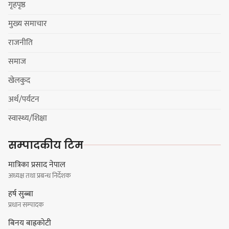
गृहपृष्ठ
मुख्य समाचार
राजनीति
धरान उपमहानगरपालिकाको नगरसभा
समाज
शोक बिदाको कारण स्थगित
खेलकुद
अर्थ/पर्यटन
चुल्हो निभ्दा ब्युँझन सक्ने आक्रोश
स्वास्थ्य/शिक्षा
सम्पादकीय टिम
मात्रिका प्रसाद नेपाल
अध्यक्ष तथा प्रबन्ध निर्देशक
हर्क साम्पाङलाई निर्णय नसच्याए
हर्ष सुब्बा
पार्टीको गोप्य कुरा सार्वजनिक गर्ने ज्ञानु
प्रधान सम्पादक
चाम्लिङको चेतावनी
बिनय बाह्रकोटी