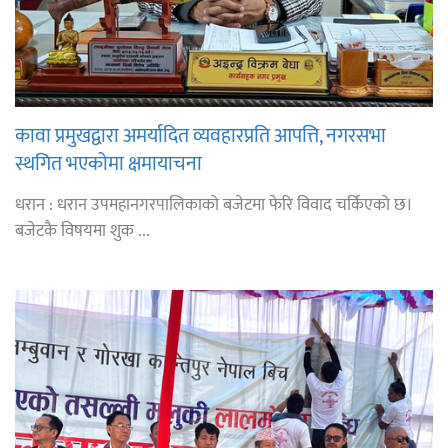
कावा प्रमुखद्वारा अमर्यादित व्यवहारप्रति आपत्ति, नगरसभा
स्थगित भएकोमा क्षमायाचना
धरान : धरान उपमहानगरपालिकाको बजेटमा फेरि विवाद चर्किएको छ।
बजेटकै विषयमा शुक ...