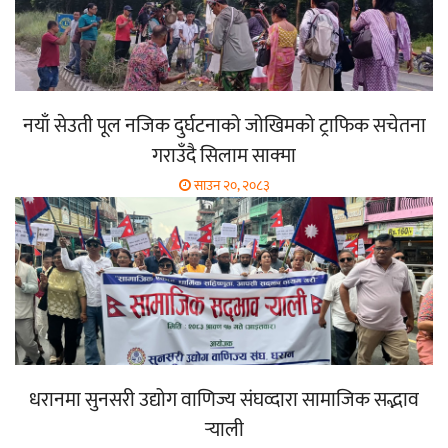
नयाँ सेउती पूल नजिक दुर्घटनाको जोखिमको ट्राफिक सचेतना
गराउँदै सिलाम साक्मा
साउन २०, २०८३
धरानमा सुनसरी उद्योग वाणिज्य संघव्दारा सामाजिक सद्भाव
र्‍याली