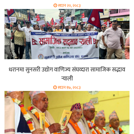
साउन २०, २०८३
धरानमा सुनसरी उद्योग वाणिज्य संघव्दारा सामाजिक सद्भाव
र्‍याली
साउन १७, २०८३