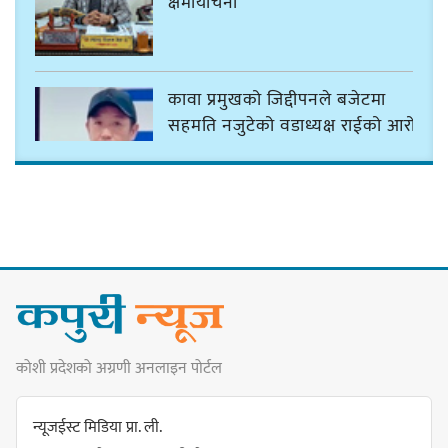
क्षमायाचना
कावा प्रमुखको जिद्दीपनले बजेटमा
सहमति नजुटेको वडाध्यक्ष राईको आरोप
गोर्खा-लिम्बुवान १८३१ ऐतिहासिक
सन्धिका लागि विशेष समिति गठन गर्न
प्रधानमन्त्रीसँग आग्रह : कुमार लिङ्देन
कोशी प्रदेशको अग्रणी अनलाइन पोर्टल
कार्यवाहक प्रमुख बेघालाई अश्लील शब्द
प्रयोग गरेपछि उत्पन्न विवादका कारण
न्यूजईस्ट मिडिया प्रा. ली.