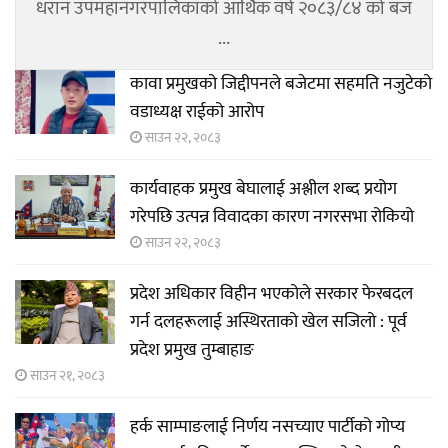
धरान उपमहानगरपालिकाको आर्थिक वर्ष २०८३/८४ को बज
...
कावा प्रमुखको जिद्दीपनले बजेटमा सहमति नजुटेको
वडाध्यक्ष राईको आरोप
साउन २२, २०८३
कार्यवाहक प्रमुख बेघालाई अश्लील शब्द प्रयोग
गरेपछि उत्पन्न विवादका कारण नगरसभा रोकियो
साउन २२, २०८३
प्रदेश अधिकार विहीन भएकोले सरकार फेरबदल
गर्न दलहरूलाई अस्थिरताको खेल सजिलो : पूर्व
प्रदेश प्रमुख तुम्बाहाङ
साउन २१, २०८३
हर्क साम्पाङलाई निर्णय नसच्याए पार्टीको गोप्य