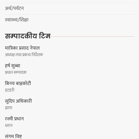
अर्थ/पर्यटन
चुल्हो निभ्दा ब्युँझन सक्ने आक्रोश
स्वास्थ्य/शिक्षा
सम्पादकीय टिम
मात्रिका प्रसाद नेपाल
अध्यक्ष तथा प्रबन्ध निर्देशक
हर्क साम्पाङलाई निर्णय नसच्याए
हर्ष सुब्बा
पार्टीको गोप्य कुरा सार्वजनिक गर्ने ज्ञानु
प्रधान सम्पादक
चाम्लिङको चेतावनी
बिनय बाह्रकोटी
इटहरी
सुदिप अधिकारी
कार्तिक १८ गते इटहरीमा नेपथ्यको भव्य
झापा
कन्सर्ट हुँदै
रश्मी प्रधान
धरान
संगम विष्ट