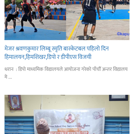
मेजर श्रवणकुमार लिम्बू स्मृति बास्केटबल पहिलो दिन
हिमालयन,हिमशिखर,डिपो र डीपीएस विजयी
धरान : डिपो माध्यमिक विद्यालयले आयोजना गरेको पाँचौँ अन्तर विद्यालय
मे ...