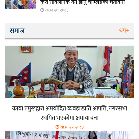
कुरा सार्वजनिक गर्ने ज्ञानु चाम्लिङको चेतावनी
साउन २०, २०८३
समाज
थप+
कावा प्रमुखद्वारा अमर्यादित व्यवहारप्रति आपत्ति, नगरसभा
स्थगित भएकोमा क्षमायाचना
साउन २२, २०८३