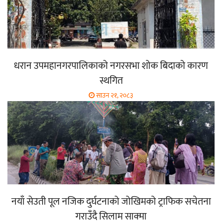
धरान उपमहानगरपालिकाको नगरसभा शोक बिदाको कारण
स्थगित
साउन २१, २०८३
नयाँ सेउती पूल नजिक दुर्घटनाको जोखिमको ट्राफिक सचेतना
गराउँदै सिलाम साक्मा