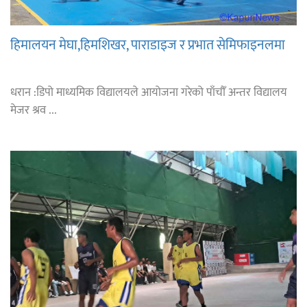
हिमालयन मेघा,हिमशिखर, पाराडाइज र प्रभात सेमिफाइनलमा
धरान :डिपो माध्यमिक विद्यालयले आयोजना गरेको पाँचौँ अन्तर विद्यालय
मेजर श्रव ...