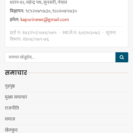
नगरसभा रोकियो
धरान-१२, महेन्द्र पथ, सुनसरी, नेपाल
विज्ञापन:
९८५२०७५७३०, ९८०२०७५७३०
इमेल:
kapurinews@gmail.com
प्रदेश अधिकार विहीन भएकोले सरकार
दर्ता नं: १७३२५२/०७४/०७५ · स्था.ले.नं: ६०६९०३०७३ · सूचना
फेरबदल गर्न दलहरूलाई अस्थिरताको
विभाग: १४०४/०७५-७६
खेल सजिलो : पूर्व प्रदेश प्रमुख तुम्बाहाङ
समाचार
सङ्खुवासभामा सिलिचोङ स्वास्थ्य
कार्यसम्पादनमा पहिलो
गृहपृष्ठ
मुख्य समाचार
राजनीति
धरान उपमहानगरपालिकाको नगरसभा
समाज
शोक बिदाको कारण स्थगित
खेलकुद