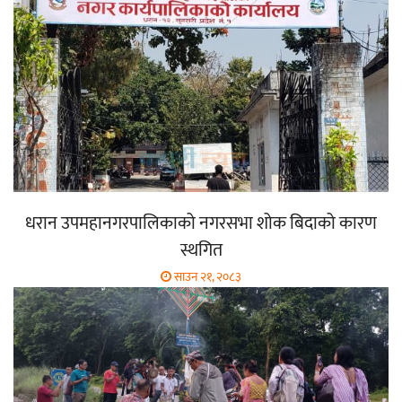
धरान उपमहानगरपालिकाको नगरसभा शोक बिदाको कारण
स्थगित
साउन २१, २०८३