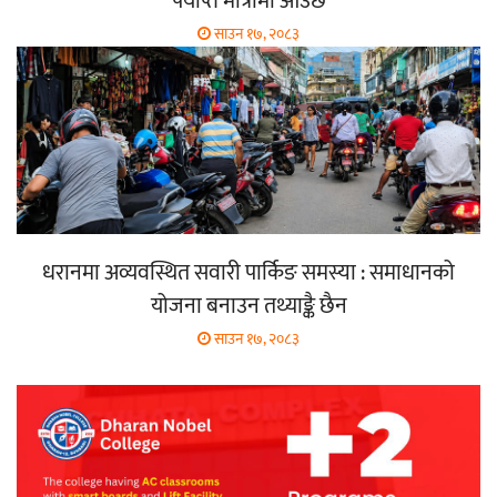
पर्याप्त मात्रामा आउँछ
साउन १७, २०८३
धरानमा अव्यवस्थित सवारी पार्किङ समस्या : समाधानको
योजना बनाउन तथ्याङ्कै छैन
साउन १७, २०८३