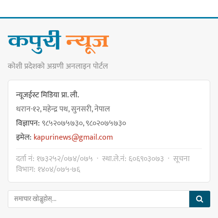
नयाँ सेउती पूल नजिक दुर्घटनाको
कोशी प्रदेशको अग्रणी अनलाइन पोर्टल
जोखिमको ट्राफिक सचेतना गराउँदै
सिलाम साक्मा
न्यूजईस्ट मिडिया प्रा. ली.
धरान-१२, महेन्द्र पथ, सुनसरी, नेपाल
विज्ञापन:
९८५२०७५७३०, ९८०२०७५७३०
किराँती खम्बुका सन्तानहरू :
इमेल:
kapurinews@gmail.com
स्वपहिचानविहीन राई बन्ने कि
स्वपहिचानसहित 'राउटे !'
दर्ता नं: १७३२५२/०७४/०७५ · स्था.ले.नं: ६०६९०३०७३ · सूचना
विभाग: १४०४/०७५-७६
नेपाली काँग्रेस सभापति गगन थापालाई
एकताबद्ध सिङ्गो काँग्रेस निर्माण गर्न