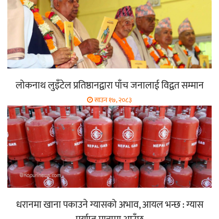
लोकनाथ लुइँटेल प्रतिष्ठानद्वारा पाँच जनालाई विद्वत सम्मान
साउन १७, २०८३
धरानमा खाना पकाउने ग्यासको अभाव, आयल भन्छ : ग्यास