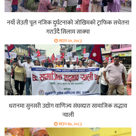
नयाँ सेउती पूल नजिक दुर्घटनाको जोखिमको ट्राफिक सचेतना
गराउँदै सिलाम साक्मा
साउन २०, २०८३
धरानमा सुनसरी उद्योग वाणिज्य संघव्दारा सामाजिक सद्भाव
र्‍याली
साउन १७, २०८३