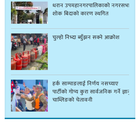
धरान उपमहानगरपालिकाको नगरसभा
शोक बिदाको कारण स्थगित
चुल्हो निभ्दा ब्युँझन सक्ने आक्रोश
हर्क साम्पाङलाई निर्णय नसच्याए
पार्टीको गोप्य कुरा सार्वजनिक गर्ने ज्ञानु
चाम्लिङको चेतावनी
कार्तिक १८ गते इटहरीमा नेपथ्यको भव्य
कन्सर्ट हुँदै