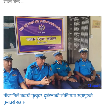
बनेको चिण्ड ...
तीव्रगतिले बढायो मृत्युदर, दुर्घटनाको जोखिममा उदयपुरको
घुमाउरो सडक