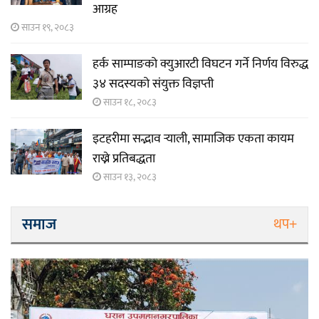
आग्रह
साउन १९, २०८३
हर्क साम्पाङको क्युआरटी विघटन गर्ने निर्णय विरुद्ध
३४ सदस्यको संयुक्त विज्ञप्ती
साउन १८, २०८३
इटहरीमा सद्भाव र्‍याली, सामाजिक एकता कायम
राख्ने प्रतिबद्धता
साउन १३, २०८३
समाज
थप+