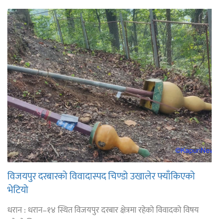
विजयपुर दरबारको विवादास्पद चिण्डो उखालेर फ्याँकिएको
भेटियो
धरान : धरान–१४ स्थित विजयपुर दरबार क्षेत्रमा रहेको विवादको विषय