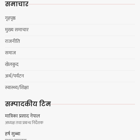
समाचार
सुनसरीका कार्यकर्ताको आग्रह
गृहपृष्ठ
मुख्य समाचार
मेजर श्रवणकुमार लिम्बू स्मृति
राजनीति
बास्केटबलको उपाधि
प्रभातलाई,पाराडाइज उपविजेतामा
समाज
सीमित
खेलकुद
अर्थ/पर्यटन
हर्क साम्पाङको क्युआरटी विघटन गर्ने
स्वास्थ्य/शिक्षा
निर्णय विरुद्ध ३४ सदस्यको संयुक्त
विज्ञप्ती
सम्पादकीय टिम
मात्रिका प्रसाद नेपाल
अध्यक्ष तथा प्रबन्ध निर्देशक
डिपो बास्केटबलको फाइनलमा प्रभात र
हर्ष सुब्बा
पाराडाइज भिड्ने