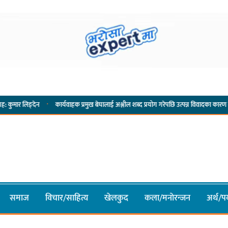
·
ेन
कार्यवाहक प्रमुख बेघालाई अश्लील शब्द प्रयोग गरेपछि उत्पन्न विवादका कारण नगरसभा रोकिय
समाज
विचार/साहित्य
खेलकुद
कला/मनाेरन्जन
अर्थ/पर