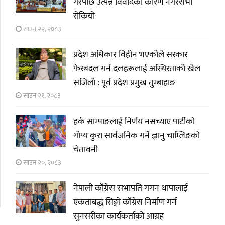
गरेपछि उत्पन्न विवादका कारण नगरसभा
रोकियो
साउन २२, २०८३
प्रदेश अधिकार विहीन भएकोले सरकार
फेरबदल गर्न दलहरूलाई अस्थिरताको खेल
सजिलो : पूर्व प्रदेश प्रमुख तुम्बाहाङ
साउन २१, २०८३
हर्क साम्पाङलाई निर्णय नसच्याए पार्टीको
गोप्य कुरा सार्वजनिक गर्ने ज्ञानु चाम्लिङको
चेतावनी
साउन २०, २०८३
नेपाली काँग्रेस सभापति गगन थापालाई
एकताबद्ध सिङ्गो काँग्रेस निर्माण गर्न
सुनसरीका कार्यकर्ताको आग्रह