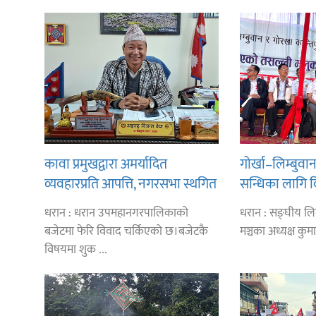
कावा प्रमुखद्वारा अमर्यादित
गोर्खा–लिम्बुव
व्यवहारप्रति आपत्ति, नगरसभा स्थगित
सन्धिका लागि 
भएकोमा क्षमायाचना
गर्न प्रधानमन्त्र
धरान : धरान उपमहानगरपालिकाको
धरान : सङ्घीय लिम
लिङ्देन
बजेटमा फेरि विवाद चर्किएको छ।बजेटकै
मञ्चका अध्यक्ष कुमा
विषयमा शुक ...