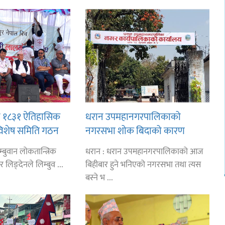
ान १८३१ ऐतिहासिक
धरान उपमहानगरपालिकाको
विशेष समिति गठन
नगरसभा शोक बिदाको कारण
ीसँग आग्रह: कुमार
स्थगित
्बुवान लोकतान्त्रिक
धरान : धरान उपमहानगरपालिकाको आज
र लिङ्देनले लिम्बुव ...
बिहीबार हुने भनिएको नगरसभा तथा त्यस
बस्ने भ ...