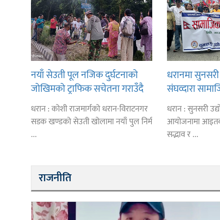
नयाँ सेउती पूल नजिक दुर्घटनाको
धरानमा सुनसरी 
जोखिमको ट्राफिक सचेतना गराउँदै
संघव्दारा सामाज
सिलाम साक्मा
धरान : कोशी राजमार्गको धरान-विराटनगर
धरान : सुनसरी उद
सडक खण्डको सेउती खोलामा नयाँ पुल निर्म
आयोजनामा आइतब
...
सद्भाव र ...
राजनीति