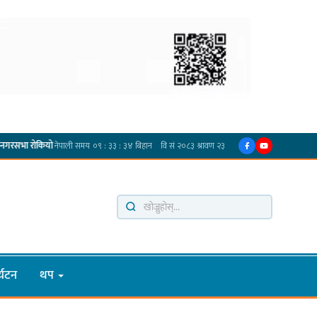
·
ो
प्रदेश अधिकार विहीन भएकोले सरकार फेरबदल गर्न दलहरूलाई अस्थिरताको खेल सजिलो : पूर्व प्
्यटन
थप