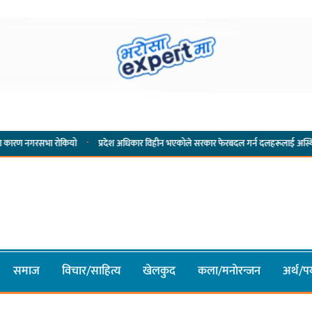
·
 रोकियो
प्रदेश अधिकार विहीन भएकोले सरकार फेरबदल गर्न दलहरूलाई अस्थिरताको खेल सजिलो : पू
समाज
विचार/साहित्य
खेलकुद
कला/मनाेरन्जन
अर्थ/पर