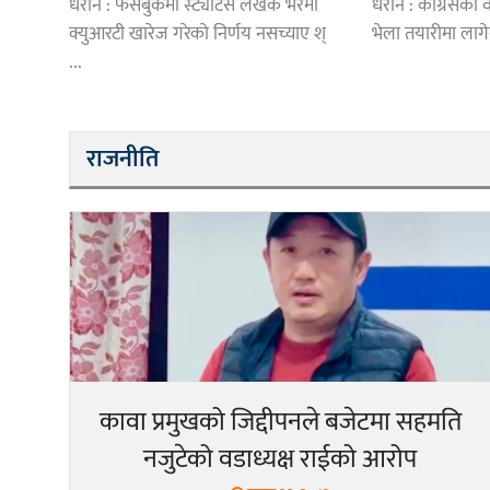
धरान : फेसबुकमा स्ट्याटस लेखेकै भरमा
धरान : काँग्रेसका वरिष
आग्रह
क्युआरटी खारेज गरेको निर्णय नसच्याए श्
भेला तयारीमा लाग
...
राजनीति
कावा प्रमुखको जिद्दीपनले बजेटमा सहमति
नजुटेको वडाध्यक्ष राईको आरोप