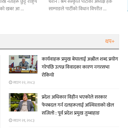
्ठ नेताहरू छुट्टै राष्ट्रिय
धरान : श्रम संस्कृति पार्टीका अध्यक्ष हर्क
ेको खबर आ ...
साम्पाङले पार्टीको विधान विपरीत ...
थप+
कार्यवाहक प्रमुख बेघालाई अश्लील शब्द प्रयोग
गरेपछि उत्पन्न विवादका कारण नगरसभा
रोकियो
साउन २२, २०८३
प्रदेश अधिकार विहीन भएकोले सरकार
फेरबदल गर्न दलहरूलाई अस्थिरताको खेल
सजिलो : पूर्व प्रदेश प्रमुख तुम्बाहाङ
साउन २१, २०८३