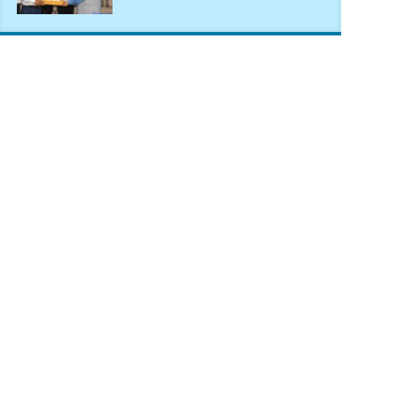
धरान उपमहानगरपालिकाको
नगरसभा शोक बिदाको कारण
स्थगित
चुल्हो निभ्दा ब्युँझन सक्ने आक्रोश
हर्क साम्पाङलाई निर्णय नसच्याए
पार्टीको गोप्य कुरा सार्वजनिक गर्ने
ज्ञानु चाम्लिङको चेतावनी