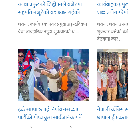
कावा प्रमुखको जिद्दीपनले बजेटमा
कार्यवाहक प्रमु
सहमति नजुटेको वडाध्यक्ष राईको
शब्द प्रयोग गरे
आरोप
कारण नगरसभा 
धरान : कार्यवाहक नगर प्रमुख अइन्द्रविक्रम
धरान : धरान उप
बेघा व्यवहारिक नहुदा शुक्रवारको ध ...
शुक्रवार बसेको बज
बैठकमा कार ...
हर्क साम्पाङलाई निर्णय नसच्याए
नेपाली काँग्रे
पार्टीको गोप्य कुरा सार्वजनिक गर्ने
थापालाई एकताबद्
ज्ञानु चाम्लिङको चेतावनी
निर्माण गर्न सु