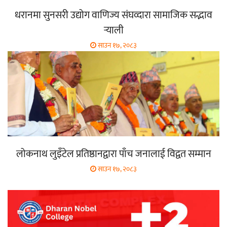
धरानमा सुनसरी उद्योग वाणिज्य संघव्दारा सामाजिक सद्भाव
र्‍याली
साउन १७, २०८३
लोकनाथ लुइँटेल प्रतिष्ठानद्वारा पाँच जनालाई विद्वत सम्मान
साउन १७, २०८३