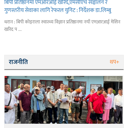
बिपी प्रतिष्ठानमा एमआरआई खरिद,एमसीएच सञ्चालन र
गुणस्तरीय सेवाका लागि रेफरल युनिट : निर्देशक डा.लिम्बु
धरान : बिपी कोइराला स्वास्थ्य विज्ञान प्रतिष्ठानमा नयाँ एमआरआई मेसिन
खरिद प ...
राजनीति
थप+