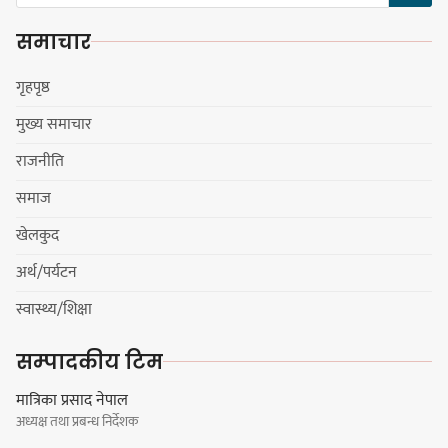
समाचार
सङ्खुवासभामा सिलिचोङ स्वास्थ्य
कार्यसम्पादनमा पहिलो
गृहपृष्ठ
मुख्य समाचार
राजनीति
धरान उपमहानगरपालिकाको नगरसभा
समाज
शोक बिदाको कारण स्थगित
खेलकुद
अर्थ/पर्यटन
चुल्हो निभ्दा ब्युँझन सक्ने आक्रोश
स्वास्थ्य/शिक्षा
सम्पादकीय टिम
मात्रिका प्रसाद नेपाल
अध्यक्ष तथा प्रबन्ध निर्देशक
हर्क साम्पाङलाई निर्णय नसच्याए