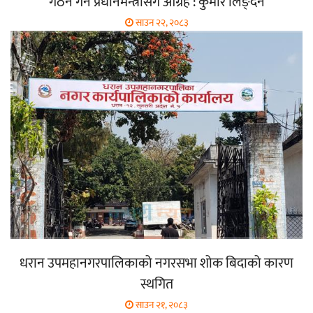
गठन गर्न प्रधानमन्त्रीसँग आग्रह : कुमार लिङ्देन
साउन २२, २०८३
धरान उपमहानगरपालिकाको नगरसभा शोक बिदाको कारण
स्थगित
साउन २१, २०८३