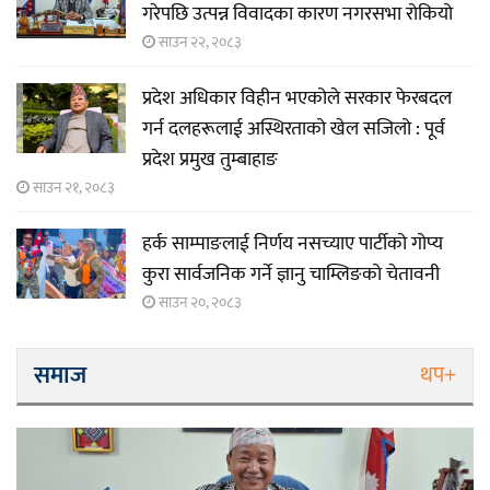
गरेपछि उत्पन्न विवादका कारण नगरसभा रोकियो
साउन २२, २०८३
प्रदेश अधिकार विहीन भएकोले सरकार फेरबदल
गर्न दलहरूलाई अस्थिरताको खेल सजिलो : पूर्व
प्रदेश प्रमुख तुम्बाहाङ
साउन २१, २०८३
हर्क साम्पाङलाई निर्णय नसच्याए पार्टीको गोप्य
कुरा सार्वजनिक गर्ने ज्ञानु चाम्लिङको चेतावनी
साउन २०, २०८३
समाज
थप+