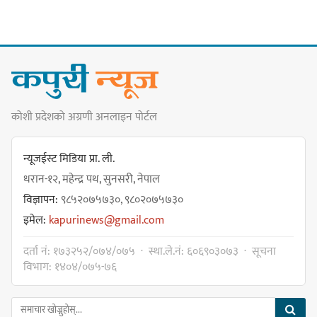
गोर्खा-लिम्बुवान १८३१ ऐतिहासिक
सन्धिका लागि विशेष समिति गठन गर्न
प्रधानमन्त्रीसँग आग्रह : कुमार लिङ्देन
कोशी प्रदेशको अग्रणी अनलाइन पोर्टल
कार्यवाहक प्रमुख बेघालाई अश्लील शब्द
प्रयोग गरेपछि उत्पन्न विवादका कारण
न्यूजईस्ट मिडिया प्रा. ली.
नगरसभा रोकियो
धरान-१२, महेन्द्र पथ, सुनसरी, नेपाल
विज्ञापन:
९८५२०७५७३०, ९८०२०७५७३०
इमेल:
kapurinews@gmail.com
प्रदेश अधिकार विहीन भएकोले सरकार
दर्ता नं: १७३२५२/०७४/०७५ · स्था.ले.नं: ६०६९०३०७३ · सूचना
फेरबदल गर्न दलहरूलाई अस्थिरताको
विभाग: १४०४/०७५-७६
खेल सजिलो : पूर्व प्रदेश प्रमुख तुम्बाहाङ