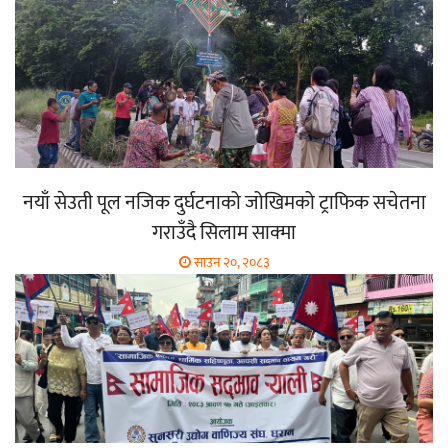
नयाँ सेउती पूल नजिक दुर्घटनाको जोखिमको ट्राफिक सचेतना
गराउँदै सिलाम साक्मा
साउन २०, २०८३