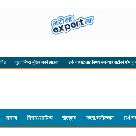
·
हो निभ्दा ब्युँझन सक्ने आक्रोश
हर्क साम्पाङलाई निर्णय नसच्याए पार्टीको गोप्य कुरा सार्वजनिक गर्
समाज
विचार/साहित्य
खेलकुद
कला/मनाेरन्जन
अर्थ/पर