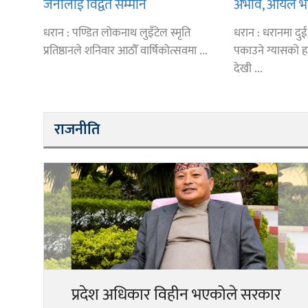
जनालाई विद्वत सम्मान
अभाव, आयल भन्छ 
मात्रामा आउँछ
धरान : पण्डित लोकनाथ लुइँटेल स्मृति
धरान : धरानमा दु
प्रतिष्ठानले शनिवार आठौँ वार्षिकोत्सवमा ...
पकाउने ग्यासको 
देखी ...
राजनीति
प्रदेश अधिकार विहीन भएकोले सरकार