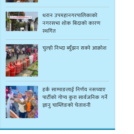
धरान उपमहानगरपालिकाको
नगरसभा शोक बिदाको कारण
स्थगित
चुल्हो निभ्दा ब्युँझन सक्ने आक्रोश
हर्क साम्पाङलाई निर्णय नसच्याए
पार्टीको गोप्य कुरा सार्वजनिक गर्ने
ज्ञानु चाम्लिङको चेतावनी
कार्तिक १८ गते इटहरीमा नेपथ्यको