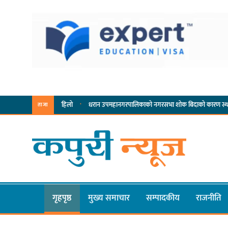
·
·
यसम्पादनमा पहिलो
धरान उपमहानगरपालिकाको नगरसभा शोक बिदाको कारण स्थगित
चुल्
ताजा
गृहपृष्ठ
मुख्य समाचार
सम्पादकीय
राजनीति