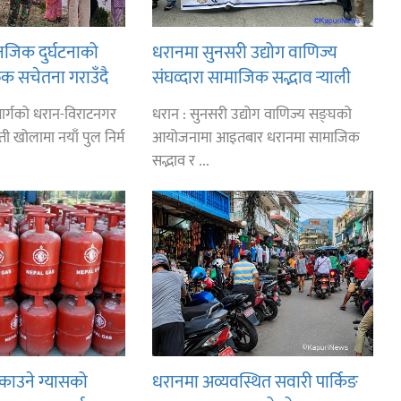
 नजिक दुर्घटनाको
धरानमा सुनसरी उद्योग वाणिज्य
क सचेतना गराउँदै
संघव्दारा सामाजिक सद्भाव र्‍याली
ार्गको धरान-विराटनगर
धरान : सुनसरी उद्योग वाणिज्य सङ्घको
 खोलामा नयाँ पुल निर्म
आयोजनामा आइतबार धरानमा सामाजिक
सद्भाव र ...
काउने ग्यासको
धरानमा अव्यवस्थित सवारी पार्किङ