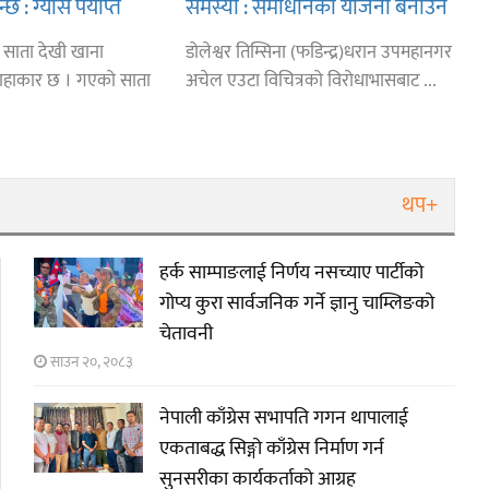
: ग्यास पर्याप्त
समस्या : समाधानको योजना बनाउन
तथ्याङ्कै छैन
ई साता देखी खाना
डोलेश्वर तिम्सिना (फडिन्द्र)धरान उपमहानगर
हाहाकार छ । गएको साता
अचेल एउटा विचित्रको विरोधाभासबाट ...
थप+
हर्क साम्पाङलाई निर्णय नसच्याए पार्टीको
गोप्य कुरा सार्वजनिक गर्ने ज्ञानु चाम्लिङको
चेतावनी
साउन २०, २०८३
नेपाली काँग्रेस सभापति गगन थापालाई
एकताबद्ध सिङ्गो काँग्रेस निर्माण गर्न
सुनसरीका कार्यकर्ताको आग्रह