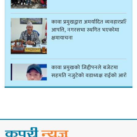
कावा प्रमुखद्वारा अमर्यादित व्यवहारप्रति
आपत्ति, नगरसभा स्थगित भएकोमा
क्षमायाचना
कावा प्रमुखको जिद्दीपनले बजेटमा
सहमति नजुटेको वडाध्यक्ष राईको आरोप
गोर्खा-लिम्बुवान १८३१ ऐतिहासिक
सन्धिका लागि विशेष समिति गठन गर्न
प्रधानमन्त्रीसँग आग्रह : कुमार लिङ्देन