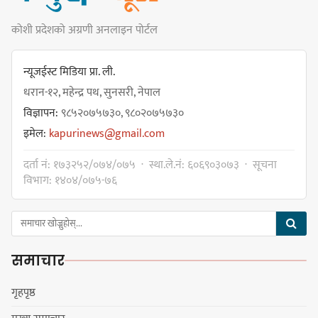
कोशी प्रदेशको अग्रणी अनलाइन पोर्टल
कार्यवाहक प्रमुख बेघालाई अश्लील शब्द
प्रयोग गरेपछि उत्पन्न विवादका कारण
न्यूजईस्ट मिडिया प्रा. ली.
नगरसभा रोकियो
धरान-१२, महेन्द्र पथ, सुनसरी, नेपाल
विज्ञापन:
९८५२०७५७३०, ९८०२०७५७३०
इमेल:
kapurinews@gmail.com
प्रदेश अधिकार विहीन भएकोले सरकार
दर्ता नं: १७३२५२/०७४/०७५ · स्था.ले.नं: ६०६९०३०७३ · सूचना
फेरबदल गर्न दलहरूलाई अस्थिरताको
विभाग: १४०४/०७५-७६
खेल सजिलो : पूर्व प्रदेश प्रमुख तुम्बाहाङ
समाचार
सङ्खुवासभामा सिलिचोङ स्वास्थ्य
कार्यसम्पादनमा पहिलो
गृहपृष्ठ