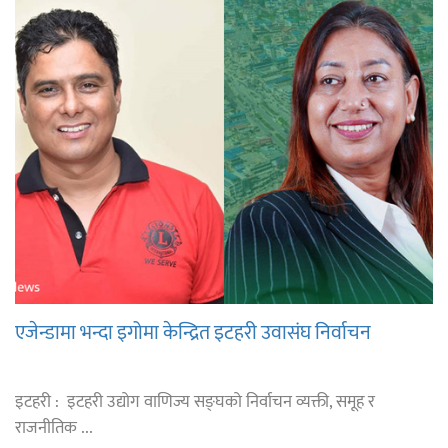
एजेन्डामा भन्दा इगोमा केन्द्रित इटहरी उवासंघ निर्वाचन
इटहरी : इटहरी उद्योग वाणिज्य सङ्घको निर्वाचन व्यक्ती, समूह र
राजनीतिक ...