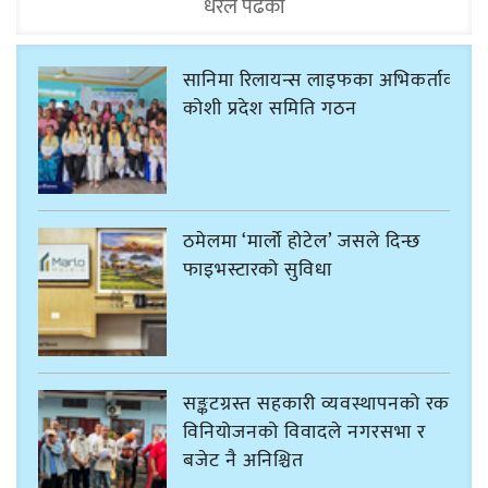
धेरैले पढेको
सानिमा रिलायन्स लाइफका अभिकर्ताको
कोशी प्रदेश समिति गठन
ठमेलमा ‘मार्लो होटेल’ जसले दिन्छ
फाइभस्टारको सुविधा
सङ्कटग्रस्त सहकारी व्यवस्थापनको रकम
विनियोजनको विवादले नगरसभा र
बजेट नै अनिश्चित