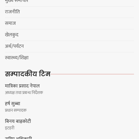
मुख्य समाचार
राजनीति
धरान उपमहानगरपालिकाको नगरसभा
समाज
शोक बिदाको कारण स्थगित
खेलकुद
अर्थ/पर्यटन
चुल्हो निभ्दा ब्युँझन सक्ने आक्रोश
स्वास्थ्य/शिक्षा
सम्पादकीय टिम
मात्रिका प्रसाद नेपाल
अध्यक्ष तथा प्रबन्ध निर्देशक
हर्क साम्पाङलाई निर्णय नसच्याए
हर्ष सुब्बा
पार्टीको गोप्य कुरा सार्वजनिक गर्ने ज्ञानु
प्रधान सम्पादक
चाम्लिङको चेतावनी
बिनय बाह्रकोटी
इटहरी