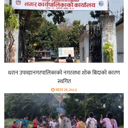
धरान उपमहानगरपालिकाको नगरसभा शोक बिदाको कारण
स्थगित
साउन २१, २०८३