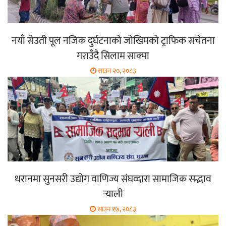
नयाँ सेउती पूल नजिक दुर्घटनाको जोखिमको ट्राफिक सचेतना
गराउँदै सिलाम साक्मा
साउन २०, २०८३
धरानमा सुनसरी उद्योग वाणिज्य संघव्दारा सामाजिक सद्भाव
र्‍याली
साउन १७, २०८३