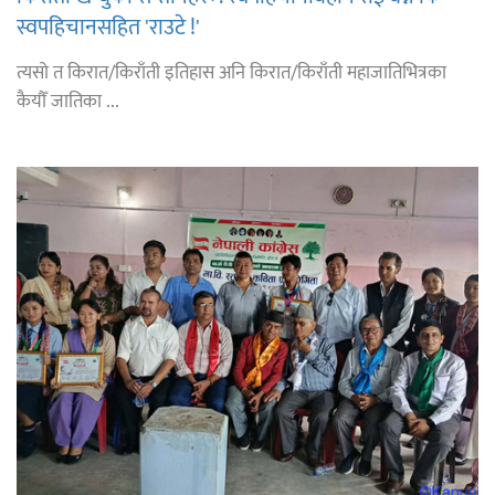
स्वपहिचानसहित 'राउटे !'
त्यसो त किरात/किराँती इतिहास अनि किरात/किराँती महाजातिभित्रका
कैयौँ जातिका ...