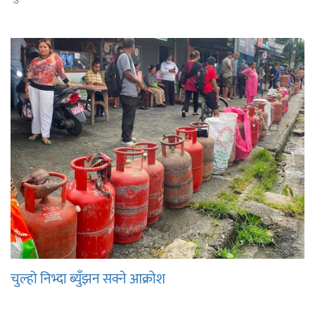
चुल्हो निभ्दा ब्युँझन सक्ने आक्रोश