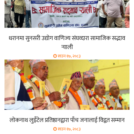
धरानमा सुनसरी उद्योग वाणिज्य संघव्दारा सामाजिक सद्भाव
र्‍याली
साउन १७, २०८३
लोकनाथ लुइँटेल प्रतिष्ठानद्वारा पाँच जनालाई विद्वत सम्मान
साउन १७, २०८३