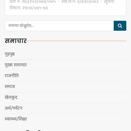
दर्ता नं: १७३२५२/०७४/०७५ · स्था.ले.नं: ६०६९०३०७३ · सूचना
विभाग: १४०४/०७५-७६
हर्क साम्पाङलाई निर्णय नसच्याए
पार्टीको गोप्य कुरा सार्वजनिक गर्ने ज्ञानु
समाचार
चाम्लिङको चेतावनी
गृहपृष्ठ
मुख्य समाचार
कार्तिक १८ गते इटहरीमा नेपथ्यको भव्य
राजनीति
कन्सर्ट हुँदै
समाज
खेलकुद
अर्थ/पर्यटन
नयाँ सेउती पूल नजिक दुर्घटनाको
स्वास्थ्य/शिक्षा
जोखिमको ट्राफिक सचेतना गराउँदै
सिलाम साक्मा