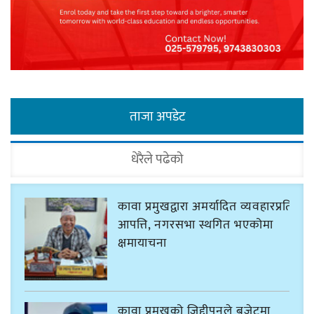
ताजा अपडेट
धेरैले पढेको
कावा प्रमुखद्वारा अमर्यादित व्यवहारप्रति
आपत्ति, नगरसभा स्थगित भएकोमा
क्षमायाचना
कावा प्रमुखको जिद्दीपनले बजेटमा