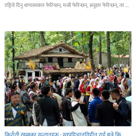
एड्रिनो दिनु थापासरकार फेरिन्छन्, मन्त्री फेरिन्छन्, अनुहार फेरिन्छन्, तर ...
किराँती खम्बुका सन्तानहरू : स्वपहिचानविहीन राई बन्ने कि