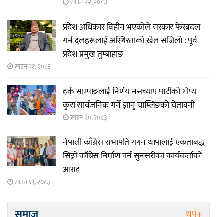
साउन २२, २०८३
प्रदेश अधिकार विहीन भएकोले सरकार फेरबदल
गर्न दलहरूलाई अस्थिरताको खेल सजिलो : पूर्व
प्रदेश प्रमुख तुम्बाहाङ
साउन २१, २०८३
हर्क साम्पाङलाई निर्णय नसच्याए पार्टीको गोप्य
कुरा सार्वजनिक गर्ने ज्ञानु चाम्लिङको चेतावनी
साउन २०, २०८३
नेपाली काँग्रेस सभापति गगन थापालाई एकताबद्ध
सिङ्गो काँग्रेस निर्माण गर्न सुनसरीका कार्यकर्ताको
आग्रह
साउन १९, २०८३
समाज
थप+