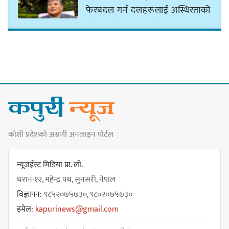
फेरबदल गर्न दलहरूलाई अस्थिरताको
खेल सजिलो : पूर्व प्रदेश प्रमुख तुम्बाहाङ
सङ्खुवासभामा सिलिचोङ स्वास्थ्य
कार्यसम्पादनमा पहिलो
कोशी प्रदेशको अग्रणी अनलाइन पोर्टल
धरान उपमहानगरपालिकाको नगरसभा
शोक बिदाको कारण स्थगित
न्यूजईस्ट मिडिया प्रा. ली.
धरान-१२, महेन्द्र पथ, सुनसरी, नेपाल
विज्ञापन:
९८५२०७५७३०, ९८०२०७५७३०
चुल्हो निभ्दा ब्युँझन सक्ने आक्रोश
इमेल:
kapurinews@gmail.com