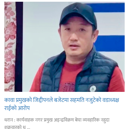
कावा प्रमुखको जिद्दीपनले बजेटमा सहमति नजुटेको वडाध्यक्ष
राईको आरोप
धरान : कार्यवाहक नगर प्रमुख अइन्द्रविक्रम बेघा व्यवहारिक नहुदा
शुक्रवारको ध ...