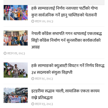
हर्क साम्पाङलाई निर्णय नसच्याए पार्टीको गोप्य
कुरा सार्वजनिक गर्ने ज्ञानु चाम्लिङको चेतावनी
साउन २०, २०८३
नेपाली काँग्रेस सभापति गगन थापालाई एकताबद्ध
सिङ्गो काँग्रेस निर्माण गर्न सुनसरीका कार्यकर्ताको
आग्रह
साउन १९, २०८३
हर्क साम्पाङको क्युआरटी विघटन गर्ने निर्णय विरुद्ध
३४ सदस्यको संयुक्त विज्ञप्ती
साउन १८, २०८३
इटहरीमा सद्भाव र्‍याली, सामाजिक एकता कायम
राख्ने प्रतिबद्धता
साउन १३, २०८३