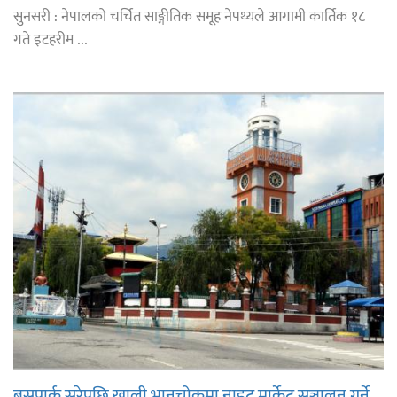
सुनसरी : नेपालको चर्चित साङ्गीतिक समूह नेपथ्यले आगामी कार्तिक १८
गते इटहरीम ...
बसपार्क सरेपछि खाली भानुचोकमा नाइट मार्केट सञ्चालन गर्ने