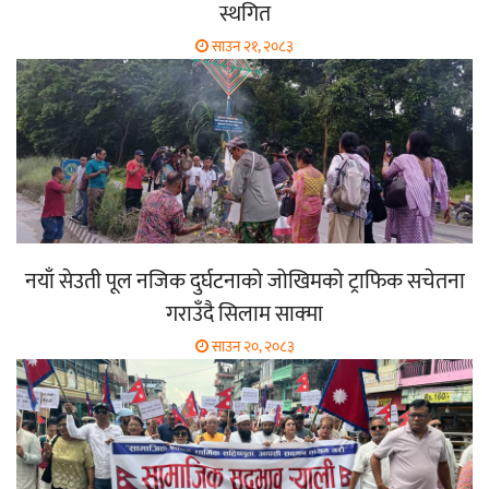
स्थगित
साउन २१, २०८३
नयाँ सेउती पूल नजिक दुर्घटनाको जोखिमको ट्राफिक सचेतना
गराउँदै सिलाम साक्मा
साउन २०, २०८३