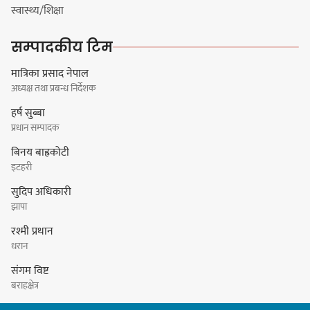
हर्क साम्पाङको क्युआरटी विघटन गर्ने
स्वास्थ्य/शिक्षा
निर्णय विरुद्ध ३४ सदस्यको संयुक्त
विज्ञप्ती
सम्पादकीय टिम
मात्रिका प्रसाद नेपाल
अध्यक्ष तथा प्रबन्ध निर्देशक
डिपो बास्केटबलको फाइनलमा प्रभात र
हर्ष सुब्बा
पाराडाइज भिड्ने
प्रधान सम्पादक
बिनय बाह्रकोटी
इटहरी
सुदिप अधिकारी
हिमालयन मेघा,हिमशिखर, पाराडाइज र
झापा
प्रभात सेमिफाइनलमा
रश्मी प्रधान
धरान
संगम विष्ट
बराहक्षेत्र
धरानमा सुनसरी उद्योग वाणिज्य