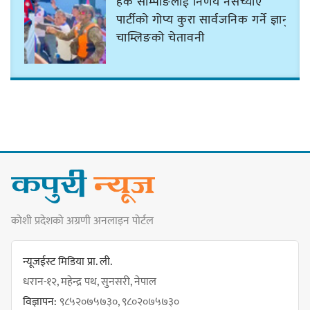
हर्क साम्पाङलाई निर्णय नसच्याए
पार्टीको गोप्य कुरा सार्वजनिक गर्ने ज्ञानु
चाम्लिङको चेतावनी
कार्तिक १८ गते इटहरीमा नेपथ्यको भव्य
कन्सर्ट हुँदै
नयाँ सेउती पूल नजिक दुर्घटनाको
कोशी प्रदेशको अग्रणी अनलाइन पोर्टल
जोखिमको ट्राफिक सचेतना गराउँदै
सिलाम साक्मा
न्यूजईस्ट मिडिया प्रा. ली.
धरान-१२, महेन्द्र पथ, सुनसरी, नेपाल
विज्ञापन:
९८५२०७५७३०, ९८०२०७५७३०