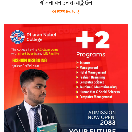
योजना बनाउन तथ्याङ्कै छैन
साउन १७, २०८३