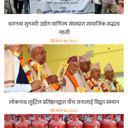
धरानमा सुनसरी उद्योग वाणिज्य संघव्दारा सामाजिक सद्भाव
र्‍याली
साउन १७, २०८३
लोकनाथ लुइँटेल प्रतिष्ठानद्वारा पाँच जनालाई विद्वत सम्मान
साउन १७, २०८३