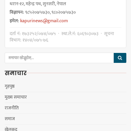
नगरसभा रोकियो
धरान-१२, महेन्द्र पथ, सुनसरी, नेपाल
विज्ञापन:
९८५२०७५७३०, ९८०२०७५७३०
इमेल:
kapurinews@gmail.com
प्रदेश अधिकार विहीन भएकोले सरकार
दर्ता नं: १७३२५२/०७४/०७५ · स्था.ले.नं: ६०६९०३०७३ · सूचना
फेरबदल गर्न दलहरूलाई अस्थिरताको
विभाग: १४०४/०७५-७६
खेल सजिलो : पूर्व प्रदेश प्रमुख तुम्बाहाङ
समाचार
सङ्खुवासभामा सिलिचोङ स्वास्थ्य
कार्यसम्पादनमा पहिलो
गृहपृष्ठ
मुख्य समाचार
राजनीति
धरान उपमहानगरपालिकाको नगरसभा
समाज
शोक बिदाको कारण स्थगित
खेलकुद