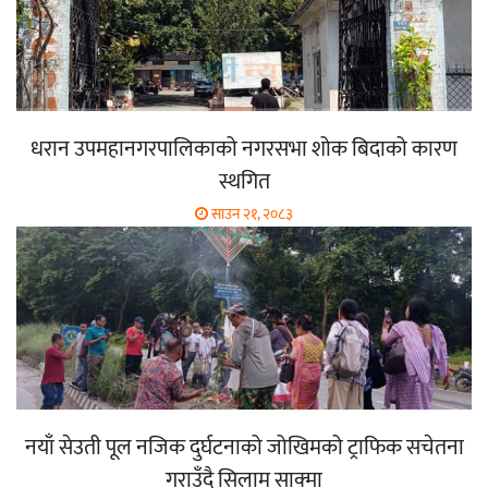
धरान उपमहानगरपालिकाको नगरसभा शोक बिदाको कारण
स्थगित
साउन २१, २०८३
नयाँ सेउती पूल नजिक दुर्घटनाको जोखिमको ट्राफिक सचेतना
गराउँदै सिलाम साक्मा