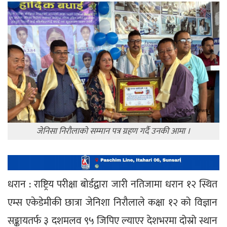
जेनिसा निरौलाको सम्मान पत्र ग्रहण गर्दै उनकी आमा ।
धरान : राष्ट्रिय परीक्षा बोर्डद्वारा जारी नतिजामा धरान १२ स्थित 
एम्स एकेडेमीकी छात्रा जेनिशा निरौलाले कक्षा १२ को विज्ञान 
सङ्कायतर्फ ३ दशमलव ९५ जिपिए ल्याएर देशभरमा दोस्रो स्थान 