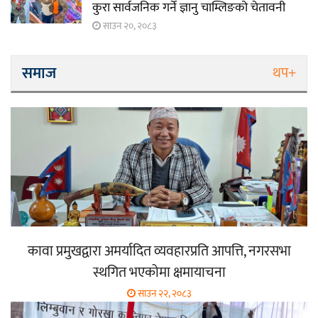
कुरा सार्वजनिक गर्ने ज्ञानु चाम्लिङको चेतावनी
साउन २०, २०८३
समाज
थप+
कावा प्रमुखद्वारा अमर्यादित व्यवहारप्रति आपत्ति, नगरसभा
स्थगित भएकोमा क्षमायाचना
साउन २२, २०८३