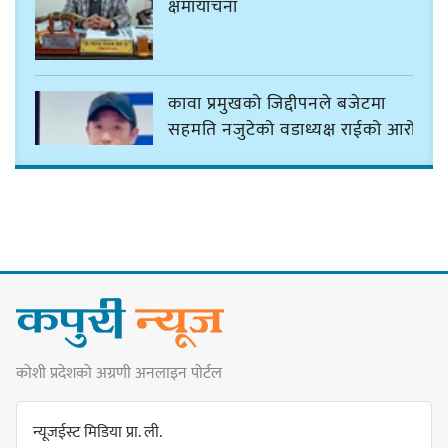
क्षमायाचना
कावा प्रमुखको जिद्दीपनले बजेटमा
सहमति नजुटेको वडाध्यक्ष राईको आरोप
गोर्खा-लिम्बुवान १८३१ ऐतिहासिक
सन्धिका लागि विशेष समिति गठन गर्न
प्रधानमन्त्रीसँग आग्रह : कुमार लिङ्देन
कोशी प्रदेशको अग्रणी अनलाइन पोर्टल
कार्यवाहक प्रमुख बेघालाई अश्लील शब्द
प्रयोग गरेपछि उत्पन्न विवादका कारण
न्यूजईस्ट मिडिया प्रा. ली.