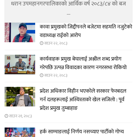
धरान उपमहानगरपालिकाको आर्थिक वर्ष २०८३/८४ को बज
...
कावा प्रमुखको जिद्दीपनले बजेटमा सहमति नजुटेको
वडाध्यक्ष राईको आरोप
साउन २२, २०८३
कार्यवाहक प्रमुख बेघालाई अश्लील शब्द प्रयोग
गरेपछि उत्पन्न विवादका कारण नगरसभा रोकियो
साउन २२, २०८३
प्रदेश अधिकार विहीन भएकोले सरकार फेरबदल
गर्न दलहरूलाई अस्थिरताको खेल सजिलो : पूर्व
प्रदेश प्रमुख तुम्बाहाङ
साउन २१, २०८३
हर्क साम्पाङलाई निर्णय नसच्याए पार्टीको गोप्य