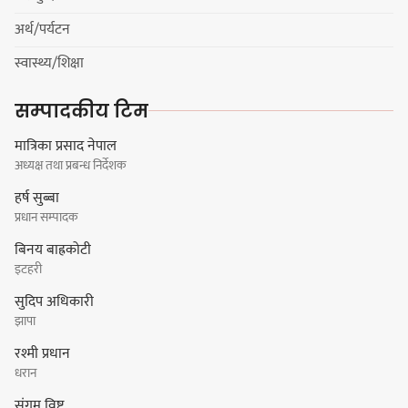
अर्थ/पर्यटन
चुल्हो निभ्दा ब्युँझन सक्ने आक्रोश
स्वास्थ्य/शिक्षा
सम्पादकीय टिम
मात्रिका प्रसाद नेपाल
अध्यक्ष तथा प्रबन्ध निर्देशक
हर्क साम्पाङलाई निर्णय नसच्याए
हर्ष सुब्बा
पार्टीको गोप्य कुरा सार्वजनिक गर्ने ज्ञानु
प्रधान सम्पादक
चाम्लिङको चेतावनी
बिनय बाह्रकोटी
इटहरी
सुदिप अधिकारी
कार्तिक १८ गते इटहरीमा नेपथ्यको भव्य
झापा
कन्सर्ट हुँदै
रश्मी प्रधान
धरान
संगम विष्ट