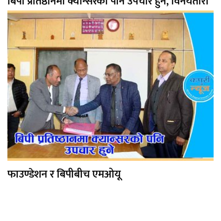
बिपी प्रतिष्ठानमा क्यान्सरको पनि उपचार हुने, विनयतारा
फाउण्डेशन र बिपीबीच एमओयू