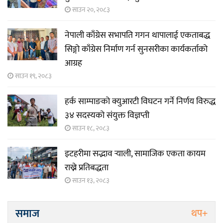
साउन २०, २०८३
नेपाली काँग्रेस सभापति गगन थापालाई एकताबद्ध
सिङ्गो काँग्रेस निर्माण गर्न सुनसरीका कार्यकर्ताको
आग्रह
साउन १९, २०८३
हर्क साम्पाङको क्युआरटी विघटन गर्ने निर्णय विरुद्ध
३४ सदस्यको संयुक्त विज्ञप्ती
साउन १८, २०८३
इटहरीमा सद्भाव र्‍याली, सामाजिक एकता कायम
राख्ने प्रतिबद्धता
साउन १३, २०८३
समाज
थप+