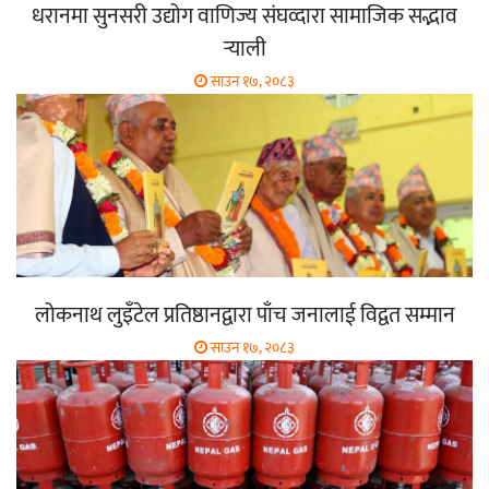
धरानमा सुनसरी उद्योग वाणिज्य संघव्दारा सामाजिक सद्भाव
र्‍याली
साउन १७, २०८३
लोकनाथ लुइँटेल प्रतिष्ठानद्वारा पाँच जनालाई विद्वत सम्मान
साउन १७, २०८३