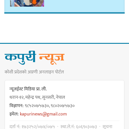
कार्तिक १८ गते इटहरीमा नेपथ्यको भव्य
कन्सर्ट हुँदै
नयाँ सेउती पूल नजिक दुर्घटनाको
कोशी प्रदेशको अग्रणी अनलाइन पोर्टल
जोखिमको ट्राफिक सचेतना गराउँदै
सिलाम साक्मा
न्यूजईस्ट मिडिया प्रा. ली.
धरान-१२, महेन्द्र पथ, सुनसरी, नेपाल
विज्ञापन:
९८५२०७५७३०, ९८०२०७५७३०
किराँती खम्बुका सन्तानहरू :
इमेल:
kapurinews@gmail.com
स्वपहिचानविहीन राई बन्ने कि
स्वपहिचानसहित 'राउटे !'
दर्ता नं: १७३२५२/०७४/०७५ · स्था.ले.नं: ६०६९०३०७३ · सूचना