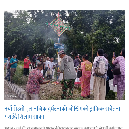
नयाँ सेउती पूल नजिक दुर्घटनाको जोखिमको ट्राफिक सचेतना
गराउँदै सिलाम साक्मा
धरान : कोशी राजमार्गको धरान-विराटनगर सडक खण्डको सेउती खोलामा