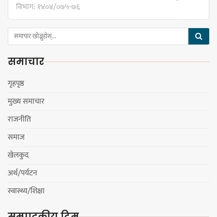
विभाग: १४०४/०७५-७६
नेपाली काँग्रेस सभापति गगन थापालाई
एकताबद्ध सिङ्गो काँग्रेस निर्माण गर्न
समाचार
सुनसरीका कार्यकर्ताको आग्रह
गृहपृष्ठ
मुख्य समाचार
मेजर श्रवणकुमार लिम्बू स्मृति
राजनीति
बास्केटबलको उपाधि
प्रभातलाई,पाराडाइज उपविजेतामा
समाज
सीमित
खेलकुद
अर्थ/पर्यटन
हर्क साम्पाङको क्युआरटी विघटन गर्ने
स्वास्थ्य/शिक्षा
निर्णय विरुद्ध ३४ सदस्यको संयुक्त
विज्ञप्ती
सम्पादकीय टिम