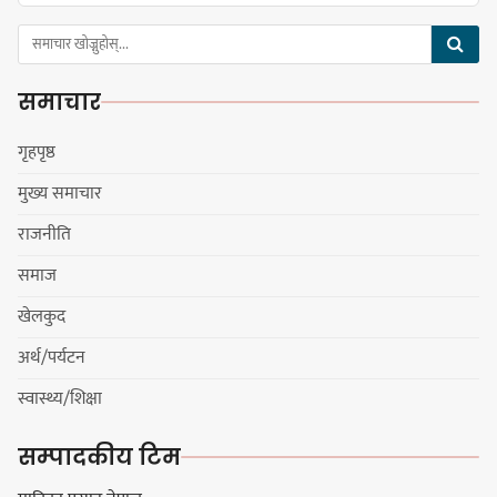
समाचार
हिमालयन मेघा,हिमशिखर, पाराडाइज र
प्रभात सेमिफाइनलमा
गृहपृष्ठ
मुख्य समाचार
राजनीति
धरानमा सुनसरी उद्योग वाणिज्य
समाज
संघव्दारा सामाजिक सद्भाव र्‍याली
खेलकुद
अर्थ/पर्यटन
स्वास्थ्य/शिक्षा
लोकनाथ लुइँटेल प्रतिष्ठानद्वारा पाँच
सम्पादकीय टिम
जनालाई विद्वत सम्मान