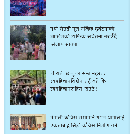
नयाँ सेउती पूल नजिक दुर्घटनाको
जोखिमको ट्राफिक सचेतना गराउँदै
सिलाम साक्मा
किराँती खम्बुका सन्तानहरू :
स्वपहिचानविहीन राई बन्ने कि
स्वपहिचानसहित 'राउटे !'
नेपाली काँग्रेस सभापति गगन थापालाई
एकताबद्ध सिङ्गो काँग्रेस निर्माण गर्न
सुनसरीका कार्यकर्ताको आग्रह