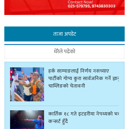
ताजा अपडेट
धेरैले पढेको
हर्क साम्पाङलाई निर्णय नसच्याए
पार्टीको गोप्य कुरा सार्वजनिक गर्ने ज्ञानु
चाम्लिङको चेतावनी
कार्तिक १८ गते इटहरीमा नेपथ्यको भव्य
कन्सर्ट हुँदै