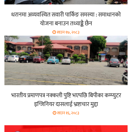
धरानमा अव्यवस्थित सवारी पार्किङ समस्या : समाधानको
योजना बनाउन तथ्याङ्कै छैन
साउन १७, २०८३
भारतीय प्रमाणपत्र नक्कली पुष्टि भएपछि बिपीका कम्प्युटर
इन्जिनियर दासलाई भ्रष्टाचार मुद्दा
साउन १६, २०८३