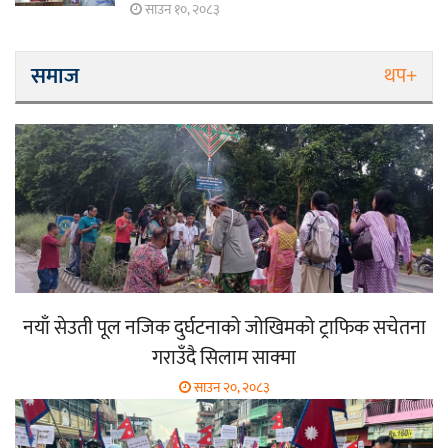
साउन १०, २०८३
समाज
थप+
नयाँ सेउती पूल नजिक दुर्घटनाको जोखिमको ट्राफिक सचेतना
गराउँदै सिलाम साक्मा
साउन २०, २०८३