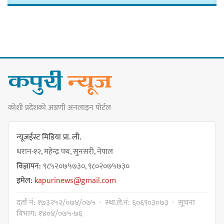
मेजर श्रवणकुमार लिम्बू स्मृति
बास्केटबलको उपाधि
प्रभातलाई,पाराडाइज उपविजेतामा
सीमित
कोशी प्रदेशको अग्रणी अनलाइन पोर्टल
हर्क साम्पाङको क्युआरटी विघटन गर्ने
निर्णय विरुद्ध ३४ सदस्यको संयुक्त
न्यूजईस्ट मिडिया प्रा. ली.
विज्ञप्ती
धरान-१२, महेन्द्र पथ, सुनसरी, नेपाल
विज्ञापन:
९८५२०७५७३०, ९८०२०७५७३०
इमेल:
kapurinews@gmail.com
डिपो बास्केटबलको फाइनलमा प्रभात र
दर्ता नं: १७३२५२/०७४/०७५ · स्था.ले.नं: ६०६९०३०७३ · सूचना
पाराडाइज भिड्ने
विभाग: १४०४/०७५-७६