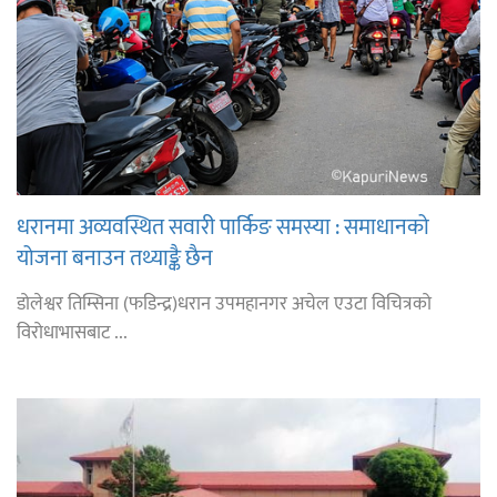
धरानमा अव्यवस्थित सवारी पार्किङ समस्या : समाधानको
योजना बनाउन तथ्याङ्कै छैन
डोलेश्वर तिम्सिना (फडिन्द्र)धरान उपमहानगर अचेल एउटा विचित्रको
विरोधाभासबाट ...