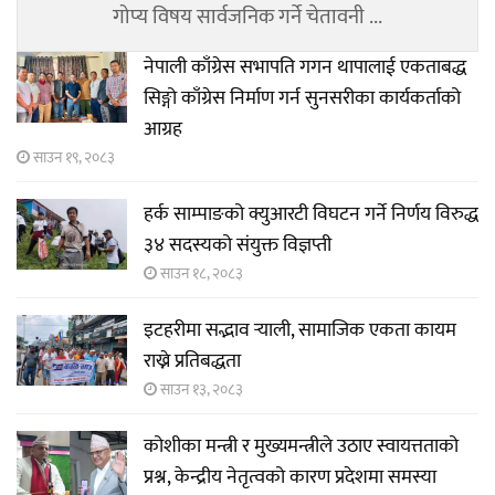
गोप्य विषय सार्वजनिक गर्ने चेतावनी ...
नेपाली काँग्रेस सभापति गगन थापालाई एकताबद्ध
सिङ्गो काँग्रेस निर्माण गर्न सुनसरीका कार्यकर्ताको
आग्रह
साउन १९, २०८३
हर्क साम्पाङको क्युआरटी विघटन गर्ने निर्णय विरुद्ध
३४ सदस्यको संयुक्त विज्ञप्ती
साउन १८, २०८३
इटहरीमा सद्भाव र्‍याली, सामाजिक एकता कायम
राख्ने प्रतिबद्धता
साउन १३, २०८३
कोशीका मन्त्री र मुख्यमन्त्रीले उठाए स्वायत्तताको
प्रश्न, केन्द्रीय नेतृत्वको कारण प्रदेशमा समस्या