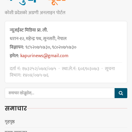
कोशी प्रदेशको अग्रणी अनलाइन पोर्टल
कार्यवाहक प्रमुख बेघालाई अश्लील शब्द
प्रयोग गरेपछि उत्पन्न विवादका कारण
न्यूजईस्ट मिडिया प्रा. ली.
नगरसभा रोकियो
धरान-१२, महेन्द्र पथ, सुनसरी, नेपाल
विज्ञापन:
९८५२०७५७३०, ९८०२०७५७३०
इमेल:
kapurinews@gmail.com
प्रदेश अधिकार विहीन भएकोले सरकार
दर्ता नं: १७३२५२/०७४/०७५ · स्था.ले.नं: ६०६९०३०७३ · सूचना
फेरबदल गर्न दलहरूलाई अस्थिरताको
विभाग: १४०४/०७५-७६
खेल सजिलो : पूर्व प्रदेश प्रमुख तुम्बाहाङ
समाचार
सङ्खुवासभामा सिलिचोङ स्वास्थ्य
कार्यसम्पादनमा पहिलो
गृहपृष्ठ