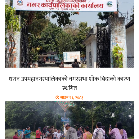
धरान उपमहानगरपालिकाको नगरसभा शोक बिदाको कारण
स्थगित
साउन २१, २०८३