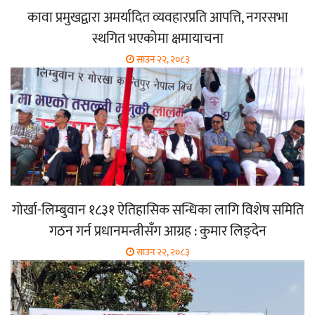
कावा प्रमुखद्वारा अमर्यादित व्यवहारप्रति आपत्ति, नगरसभा
स्थगित भएकोमा क्षमायाचना
साउन २२, २०८३
गोर्खा-लिम्बुवान १८३१ ऐतिहासिक सन्धिका लागि विशेष समिति
गठन गर्न प्रधानमन्त्रीसँग आग्रह : कुमार लिङ्देन
साउन २२, २०८३