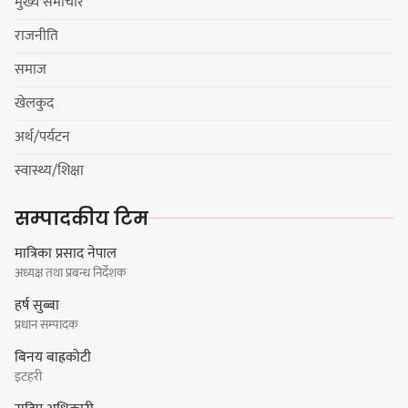
मुख्य समाचार
राजनीति
धरान उपमहानगरपालिकाको नगरसभा
समाज
शोक बिदाको कारण स्थगित
खेलकुद
अर्थ/पर्यटन
चुल्हो निभ्दा ब्युँझन सक्ने आक्रोश
स्वास्थ्य/शिक्षा
सम्पादकीय टिम
मात्रिका प्रसाद नेपाल
अध्यक्ष तथा प्रबन्ध निर्देशक
हर्क साम्पाङलाई निर्णय नसच्याए
हर्ष सुब्बा
पार्टीको गोप्य कुरा सार्वजनिक गर्ने ज्ञानु
प्रधान सम्पादक
चाम्लिङको चेतावनी
बिनय बाह्रकोटी
इटहरी