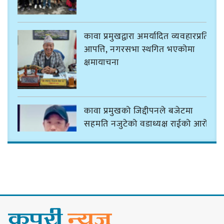
कावा प्रमुखद्वारा अमर्यादित व्यवहारप्रति
आपत्ति, नगरसभा स्थगित भएकोमा
क्षमायाचना
कावा प्रमुखको जिद्दीपनले बजेटमा
सहमति नजुटेको वडाध्यक्ष राईको आरोप
गोर्खा-लिम्बुवान १८३१ ऐतिहासिक
सन्धिका लागि विशेष समिति गठन गर्न
प्रधानमन्त्रीसँग आग्रह : कुमार लिङ्देन