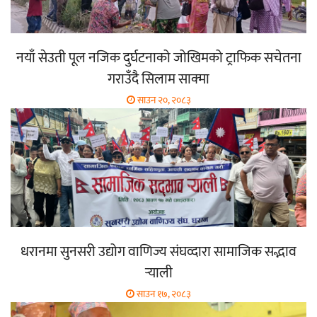
नयाँ सेउती पूल नजिक दुर्घटनाको जोखिमको ट्राफिक सचेतना
गराउँदै सिलाम साक्मा
साउन २०, २०८३
धरानमा सुनसरी उद्योग वाणिज्य संघव्दारा सामाजिक सद्भाव
र्‍याली
साउन १७, २०८३