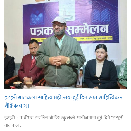
इटहरी बालकला साहित्य महोत्सव: दुई दिन सम्म साहित्यिक र
शैक्षिक बहस
इटहरी : पाथीभरा इङ्लिस बोर्डिङ स्कुलको आयोजनामा दुई दिने "इटहरी
बालकल ...