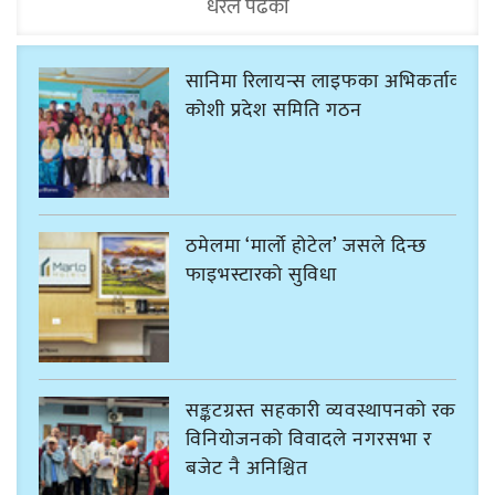
धेरैले पढेको
सानिमा रिलायन्स लाइफका अभिकर्ताको
कोशी प्रदेश समिति गठन
ठमेलमा ‘मार्लो होटेल’ जसले दिन्छ
फाइभस्टारको सुविधा
सङ्कटग्रस्त सहकारी व्यवस्थापनको रकम
विनियोजनको विवादले नगरसभा र
बजेट नै अनिश्चित