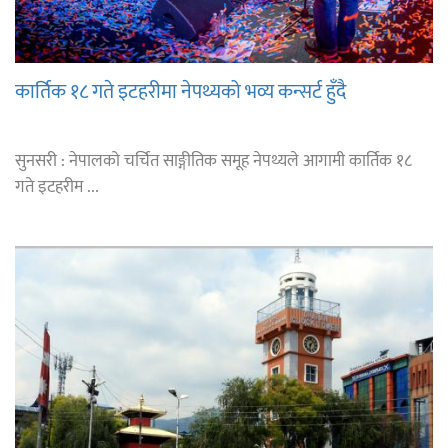
कार्तिक १८ गते इटहरीमा नेपथ्यको भव्य कन्सर्ट हुँदै
सुनसरी : नेपालको चर्चित साङ्गीतिक समूह नेपथ्यले आगामी कार्तिक १८
गते इटहरीम ...