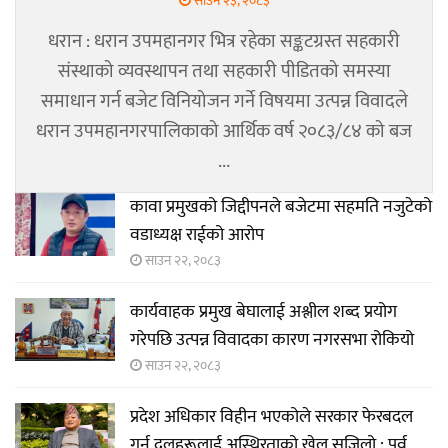
साउन २३, २०८३
धरान : धरान उपमहानगर भित्र रहेका सङ्कटग्रस्त सहकारी
संस्थाको व्यवस्थापन तथा सहकारी पीडितको समस्या
समाधान गर्न बजेट विनियोजन गर्ने विषयमा उत्पन्न विवादले
धरान उपमहानगरपालिकाको आर्थिक वर्ष २०८३/८४ को बज
...
कावा प्रमुखको जिद्दीपनले बजेटमा सहमति नजुटेको
वडाध्यक्ष राईको आरोप
साउन २२, २०८३
कार्यवाहक प्रमुख बेघालाई अश्लील शब्द प्रयोग
गरेपछि उत्पन्न विवादका कारण नगरसभा रोकियो
साउन २२, २०८३
प्रदेश अधिकार विहीन भएकोले सरकार फेरबदल
गर्न दलहरूलाई अस्थिरताको खेल सजिलो : पूर्व