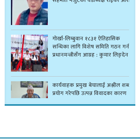
सहमति नजुटेको वडाध्यक्ष राईको आरोप
गोर्खा-लिम्बुवान १८३१ ऐतिहासिक
सन्धिका लागि विशेष समिति गठन गर्न
प्रधानमन्त्रीसँग आग्रह : कुमार लिङ्देन
कार्यवाहक प्रमुख बेघालाई अश्लील शब्द
प्रयोग गरेपछि उत्पन्न विवादका कारण
नगरसभा रोकियो
प्रदेश अधिकार विहीन भएकोले सरकार
फेरबदल गर्न दलहरूलाई अस्थिरताको