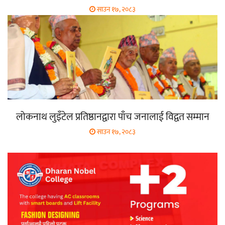
साउन १७, २०८३
लोकनाथ लुइँटेल प्रतिष्ठानद्वारा पाँच जनालाई विद्वत सम्मान
साउन १७, २०८३