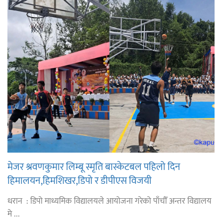
मेजर श्रवणकुमार लिम्बू स्मृति बास्केटबल पहिलो दिन
हिमालयन,हिमशिखर,डिपो र डीपीएस विजयी
धरान : डिपो माध्यमिक विद्यालयले आयोजना गरेको पाँचौँ अन्तर विद्यालय
मे ...