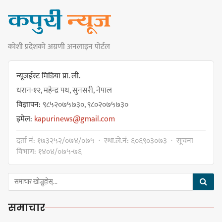
खेल सजिलो : पूर्व प्रदेश प्रमुख तुम्बाहाङ
कोशी प्रदेशको अग्रणी अनलाइन पोर्टल
सङ्खुवासभामा सिलिचोङ स्वास्थ्य
कार्यसम्पादनमा पहिलो
न्यूजईस्ट मिडिया प्रा. ली.
धरान-१२, महेन्द्र पथ, सुनसरी, नेपाल
विज्ञापन:
९८५२०७५७३०, ९८०२०७५७३०
इमेल:
kapurinews@gmail.com
धरान उपमहानगरपालिकाको नगरसभा
दर्ता नं: १७३२५२/०७४/०७५ · स्था.ले.नं: ६०६९०३०७३ · सूचना
शोक बिदाको कारण स्थगित
विभाग: १४०४/०७५-७६
चुल्हो निभ्दा ब्युँझन सक्ने आक्रोश
समाचार