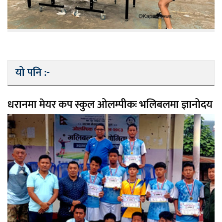
यो पनि :-
धरानमा मेयर कप स्कुल ओलम्पीकः भलिबलमा ज्ञानोदय