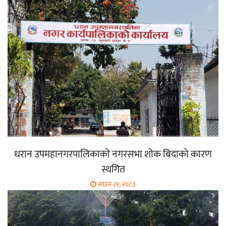
धरान उपमहानगरपालिकाको नगरसभा शोक बिदाको कारण
स्थगित
साउन २१, २०८३