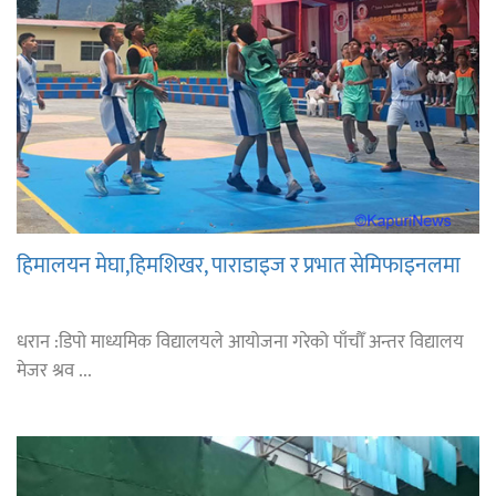
हिमालयन मेघा,हिमशिखर, पाराडाइज र प्रभात सेमिफाइनलमा
धरान :डिपो माध्यमिक विद्यालयले आयोजना गरेको पाँचौँ अन्तर विद्यालय
मेजर श्रव ...