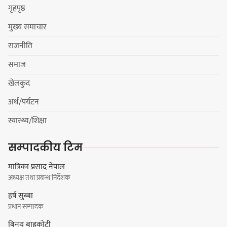
गृहपृष्ठ
मुख्य समाचार
हर्क साम्पाङलाई निर्णय नसच्याए
राजनीति
पार्टीको गोप्य कुरा सार्वजनिक गर्ने ज्ञानु
चाम्लिङको चेतावनी
समाज
खेलकुद
अर्थ/पर्यटन
कार्तिक १८ गते इटहरीमा नेपथ्यको भव्य
स्वास्थ्य/शिक्षा
कन्सर्ट हुँदै
सम्पादकीय टिम
मात्रिका प्रसाद नेपाल
अध्यक्ष तथा प्रबन्ध निर्देशक
नयाँ सेउती पूल नजिक दुर्घटनाको
हर्ष सुब्बा
जोखिमको ट्राफिक सचेतना गराउँदै
प्रधान सम्पादक
सिलाम साक्मा
बिनय बाह्रकोटी