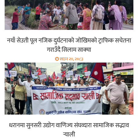
नयाँ सेउती पूल नजिक दुर्घटनाको जोखिमको ट्राफिक सचेतना
गराउँदै सिलाम साक्मा
साउन २०, २०८३
धरानमा सुनसरी उद्योग वाणिज्य संघव्दारा सामाजिक सद्भाव
र्‍याली