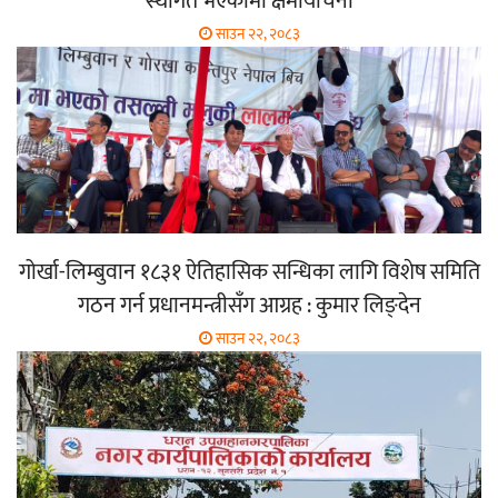
स्थगित भएकोमा क्षमायाचना
साउन २२, २०८३
गोर्खा-लिम्बुवान १८३१ ऐतिहासिक सन्धिका लागि विशेष समिति
गठन गर्न प्रधानमन्त्रीसँग आग्रह : कुमार लिङ्देन
साउन २२, २०८३