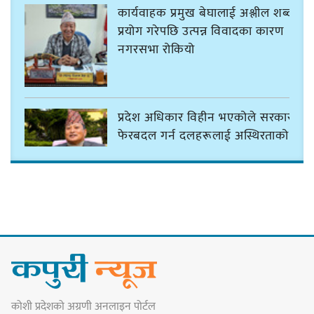
कार्यवाहक प्रमुख बेघालाई अश्लील शब्द
प्रयोग गरेपछि उत्पन्न विवादका कारण
नगरसभा रोकियो
प्रदेश अधिकार विहीन भएकोले सरकार
फेरबदल गर्न दलहरूलाई अस्थिरताको
खेल सजिलो : पूर्व प्रदेश प्रमुख तुम्बाहाङ
सङ्खुवासभामा सिलिचोङ स्वास्थ्य
कार्यसम्पादनमा पहिलो
कोशी प्रदेशको अग्रणी अनलाइन पोर्टल