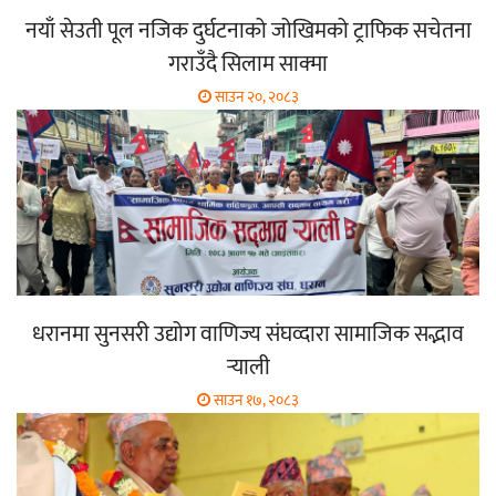
नयाँ सेउती पूल नजिक दुर्घटनाको जोखिमको ट्राफिक सचेतना
गराउँदै सिलाम साक्मा
साउन २०, २०८३
धरानमा सुनसरी उद्योग वाणिज्य संघव्दारा सामाजिक सद्भाव
र्‍याली
साउन १७, २०८३