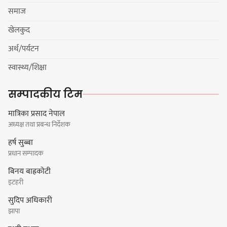
समाज
खेलकुद
अर्थ/पर्यटन
नयाँ सेउती पूल नजिक दुर्घटनाको
स्वास्थ्य/शिक्षा
जोखिमको ट्राफिक सचेतना गराउँदै
सिलाम साक्मा
सम्पादकीय टिम
मात्रिका प्रसाद नेपाल
अध्यक्ष तथा प्रबन्ध निर्देशक
किराँती खम्बुका सन्तानहरू :
हर्ष सुब्बा
स्वपहिचानविहीन राई बन्ने कि
प्रधान सम्पादक
स्वपहिचानसहित 'राउटे !'
बिनय बाह्रकोटी
इटहरी
सुदिप अधिकारी
नेपाली काँग्रेस सभापति गगन थापालाई
झापा
एकताबद्ध सिङ्गो काँग्रेस निर्माण गर्न