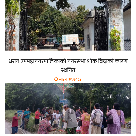
धरान उपमहानगरपालिकाको नगरसभा शोक बिदाको कारण
स्थगित
साउन २१, २०८३