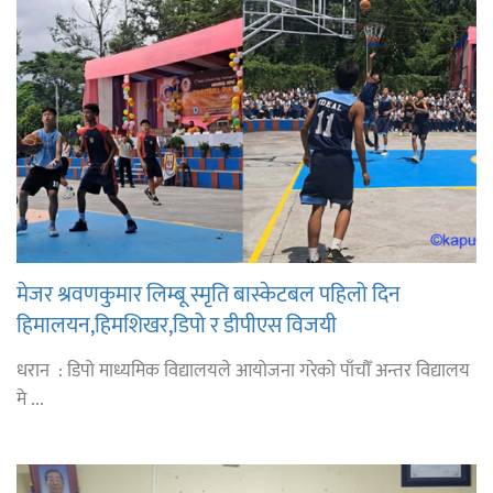
मेजर श्रवणकुमार लिम्बू स्मृति बास्केटबल पहिलो दिन
हिमालयन,हिमशिखर,डिपो र डीपीएस विजयी
धरान : डिपो माध्यमिक विद्यालयले आयोजना गरेको पाँचौँ अन्तर विद्यालय
मे ...