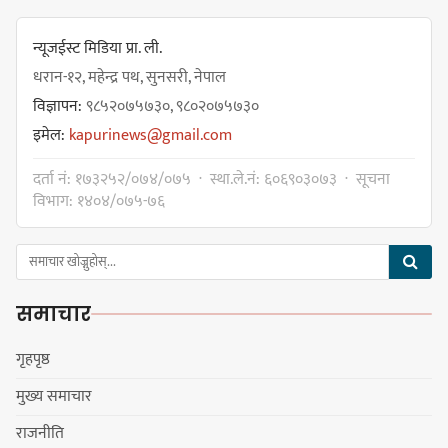
धरान उपमहानगरपालिकाको नगरसभा
शोक बिदाको कारण स्थगित
न्यूजईस्ट मिडिया प्रा. ली.
धरान-१२, महेन्द्र पथ, सुनसरी, नेपाल
विज्ञापन:
९८५२०७५७३०, ९८०२०७५७३०
चुल्हो निभ्दा ब्युँझन सक्ने आक्रोश
इमेल:
kapurinews@gmail.com
दर्ता नं: १७३२५२/०७४/०७५ · स्था.ले.नं: ६०६९०३०७३ · सूचना
विभाग: १४०४/०७५-७६
हर्क साम्पाङलाई निर्णय नसच्याए
पार्टीको गोप्य कुरा सार्वजनिक गर्ने ज्ञानु
समाचार
चाम्लिङको चेतावनी
गृहपृष्ठ
मुख्य समाचार
कार्तिक १८ गते इटहरीमा नेपथ्यको भव्य
राजनीति
कन्सर्ट हुँदै