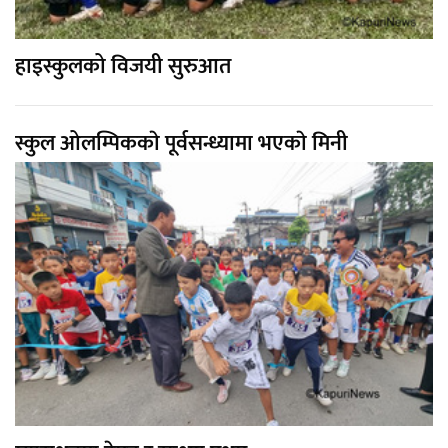
हाइस्कुलको विजयी सुरुआत
स्कुल ओलम्पिककाे पूर्वसन्ध्यामा भएकाे मिनी