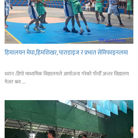
हिमालयन मेघा,हिमशिखर, पाराडाइज र प्रभात सेमिफाइनलमा
धरान :डिपो माध्यमिक विद्यालयले आयोजना गरेको पाँचौँ अन्तर विद्यालय
मेजर श्रव ...