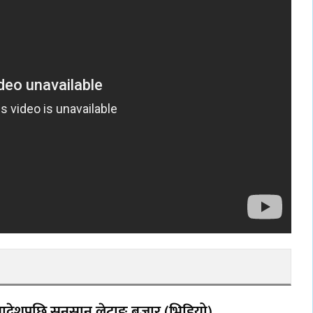
 आदेशपछि सुनसान लेटाङ बजार (भिडियो)