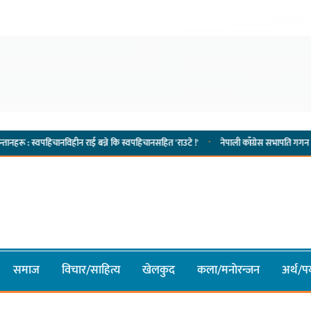
·
िचानविहीन राई बन्ने कि स्वपहिचानसहित 'राउटे !'
नेपाली काँग्रेस सभापति गगन थापालाई एकताबद्ध 
समाज
विचार/साहित्य
खेलकुद
कला/मनाेरन्जन
अर्थ/पर