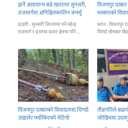
झनै असामान्य बन्ने खतरामा सुनसरी,
विजयपुर दरबार 
राजमार्गमा अनिश्चितकालिन कर्फ्यु
भत्काएको विवा
उपमहानगरपालिक
इटहरी : सुनसरी जिल्लामा पर्ने महेन्द्र
धरान : विजयपुर द
बेघा अग्रसर
राजमार्ग र इनरुवा बजार क्षेत्रमा पनि ...
चिण्डो सोमबार बिहा
विजयपुर दरबारको विवादास्पद चिण्डो
तीव्रगतिले बढायो
उखालेर फ्याँकिएको भेटियो
जोखिममा उदयप