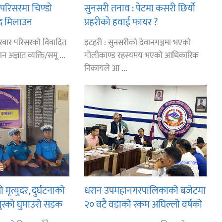
परिसरमा चिण्डो
सुनसरी तनाव : पेटमा कसरी छिर्यो
द मिलाउन
प्रहरीको हवाई फायर ?
ाका कावा प्रमुख
रबार परिसरको विवादित
इटहरी : सुनसरीको देवानगञ्जमा भएको
न अज्ञात व्यक्ति/समू ...
गोलीकाण्ड रहस्यमय भएको आधिकारिक
निकायले आ ...
 मृत्युदर, दुर्घटनाको
धरान उपमहानगरपालिकाको बजेटमा
ुरको घुमाउरो सडक
२० वटै वडाको रकम अघिल्लो वर्षको
भन्दा बढयो