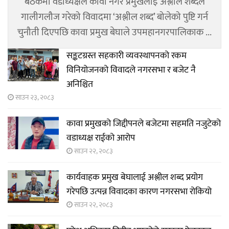
बैठकमा वडाध्यक्षले कावा नगर प्रमुखलाई अश्लील शब्दले
गालीगलौज गरेको विवादमा ‘अश्लील शब्द’ बोलेको पुष्टि गर्न
चुनौती दिएपछि कावा प्रमुख बेघाले उपमहानगरपालिकाक ...
सङ्कटग्रस्त सहकारी व्यवस्थापनको रकम
विनियोजनको विवादले नगरसभा र बजेट नै
अनिश्चित
साउन २३, २०८३
कावा प्रमुखको जिद्दीपनले बजेटमा सहमति नजुटेको
वडाध्यक्ष राईको आरोप
साउन २२, २०८३
कार्यवाहक प्रमुख बेघालाई अश्लील शब्द प्रयोग
गरेपछि उत्पन्न विवादका कारण नगरसभा रोकियो
साउन २२, २०८३