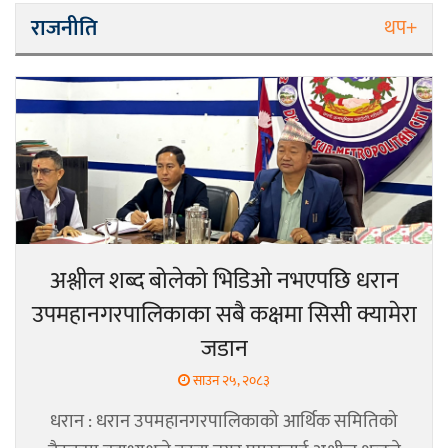
राजनीति
थप+
अश्लील शब्द बोलेको भिडिओ नभएपछि धरान
उपमहानगरपालिकाका सबै कक्षमा सिसी क्यामेरा
जडान
साउन २५, २०८३
धरान : धरान उपमहानगरपालिकाको आर्थिक समितिको