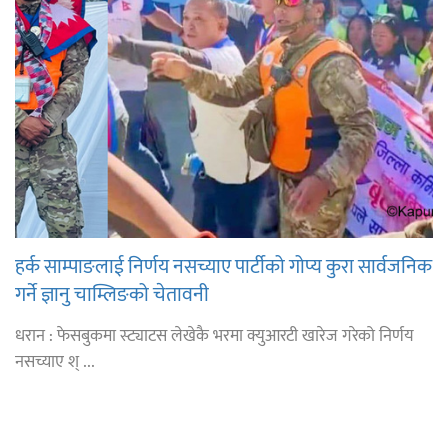
हर्क साम्पाङलाई निर्णय नसच्याए पार्टीको गोप्य कुरा सार्वजनिक
गर्ने ज्ञानु चाम्लिङको चेतावनी
धरान : फेसबुकमा स्ट्याटस लेखेकै भरमा क्युआरटी खारेज गरेको निर्णय
नसच्याए श् ...