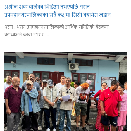
अश्लील शब्द बोलेको भिडिओ नभएपछि धरान
उपमहानगरपालिकाका सबै कक्षमा सिसी क्यामेरा जडान
धरान : धरान उपमहानगरपालिकाको आर्थिक समितिको बैठकमा
वडाध्यक्षले कावा नगर प्र ...