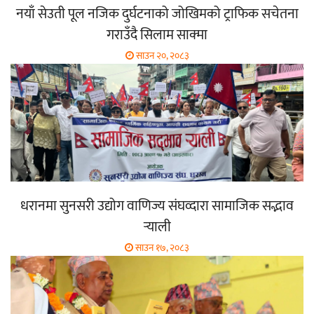
नयाँ सेउती पूल नजिक दुर्घटनाको जोखिमको ट्राफिक सचेतना
गराउँदै सिलाम साक्मा
साउन २०, २०८३
धरानमा सुनसरी उद्योग वाणिज्य संघव्दारा सामाजिक सद्भाव
र्‍याली
साउन १७, २०८३