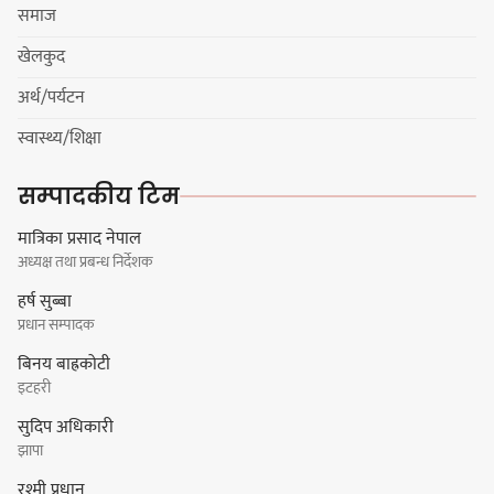
चाम्लिङको चेतावनी
समाज
खेलकुद
अर्थ/पर्यटन
कार्तिक १८ गते इटहरीमा नेपथ्यको भव्य
स्वास्थ्य/शिक्षा
कन्सर्ट हुँदै
सम्पादकीय टिम
मात्रिका प्रसाद नेपाल
अध्यक्ष तथा प्रबन्ध निर्देशक
नयाँ सेउती पूल नजिक दुर्घटनाको
हर्ष सुब्बा
जोखिमको ट्राफिक सचेतना गराउँदै
प्रधान सम्पादक
सिलाम साक्मा
बिनय बाह्रकोटी
इटहरी
सुदिप अधिकारी
किराँती खम्बुका सन्तानहरू :
झापा
स्वपहिचानविहीन राई बन्ने कि
रश्मी प्रधान