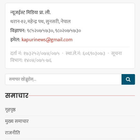
सङ्खुवासभामा सिलिचोङ स्वास्थ्य
कार्यसम्पादनमा पहिलो
न्यूजईस्ट मिडिया प्रा. ली.
धरान-१२, महेन्द्र पथ, सुनसरी, नेपाल
विज्ञापन:
९८५२०७५७३०, ९८०२०७५७३०
इमेल:
kapurinews@gmail.com
धरान उपमहानगरपालिकाको नगरसभा
दर्ता नं: १७३२५२/०७४/०७५ · स्था.ले.नं: ६०६९०३०७३ · सूचना
शोक बिदाको कारण स्थगित
विभाग: १४०४/०७५-७६
चुल्हो निभ्दा ब्युँझन सक्ने आक्रोश
समाचार
गृहपृष्ठ
मुख्य समाचार
हर्क साम्पाङलाई निर्णय नसच्याए
राजनीति
पार्टीको गोप्य कुरा सार्वजनिक गर्ने ज्ञानु