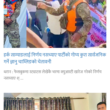
हर्क साम्पाङलाई निर्णय नसच्याए पार्टीको गोप्य कुरा सार्वजनिक
गर्ने ज्ञानु चाम्लिङको चेतावनी
धरान : फेसबुकमा स्ट्याटस लेखेकै भरमा क्युआरटी खारेज गरेको निर्णय
नसच्याए श् ...