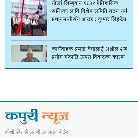
गोर्खा-लिम्बुवान १८३१ ऐतिहासिक
सन्धिका लागि विशेष समिति गठन गर्न
प्रधानमन्त्रीसँग आग्रह : कुमार लिङ्देन
कार्यवाहक प्रमुख बेघालाई अश्लील शब्द
प्रयोग गरेपछि उत्पन्न विवादका कारण
नगरसभा रोकियो
प्रदेश अधिकार विहीन भएकोले सरकार
फेरबदल गर्न दलहरूलाई अस्थिरताको
खेल सजिलो : पूर्व प्रदेश प्रमुख तुम्बाहाङ
कोशी प्रदेशको अग्रणी अनलाइन पोर्टल