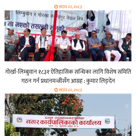
साउन २२, २०८३
गोर्खा-लिम्बुवान १८३१ ऐतिहासिक सन्धिका लागि विशेष समिति
गठन गर्न प्रधानमन्त्रीसँग आग्रह : कुमार लिङ्देन
साउन २२, २०८३