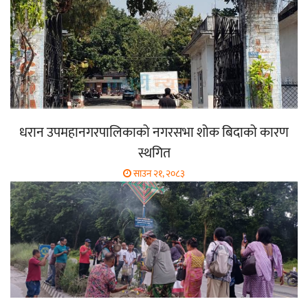
धरान उपमहानगरपालिकाको नगरसभा शोक बिदाको कारण
स्थगित
साउन २१, २०८३