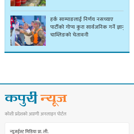
हर्क साम्पाङलाई निर्णय नसच्याए
पार्टीको गोप्य कुरा सार्वजनिक गर्ने ज्ञानु
चाम्लिङको चेतावनी
कार्तिक १८ गते इटहरीमा नेपथ्यको भव्य
कन्सर्ट हुँदै
नयाँ सेउती पूल नजिक दुर्घटनाको
कोशी प्रदेशको अग्रणी अनलाइन पोर्टल
जोखिमको ट्राफिक सचेतना गराउँदै
सिलाम साक्मा
न्यूजईस्ट मिडिया प्रा. ली.