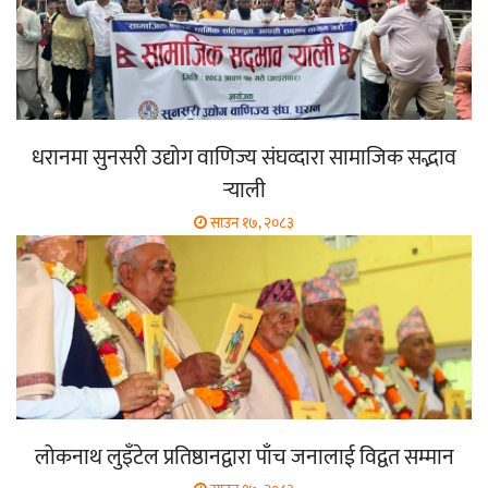
धरानमा सुनसरी उद्योग वाणिज्य संघव्दारा सामाजिक सद्भाव
र्‍याली
साउन १७, २०८३
लोकनाथ लुइँटेल प्रतिष्ठानद्वारा पाँच जनालाई विद्वत सम्मान