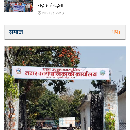
राख्ने प्रतिबद्धता
साउन १३, २०८३
समाज
थप+