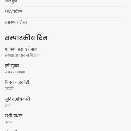
खेलकुद
अर्थ/पर्यटन
हर्क साम्पाङको क्युआरटी विघटन गर्ने
स्वास्थ्य/शिक्षा
निर्णय विरुद्ध ३४ सदस्यको संयुक्त
विज्ञप्ती
सम्पादकीय टिम
मात्रिका प्रसाद नेपाल
अध्यक्ष तथा प्रबन्ध निर्देशक
डिपो बास्केटबलको फाइनलमा प्रभात र
हर्ष सुब्बा
पाराडाइज भिड्ने
प्रधान सम्पादक
बिनय बाह्रकोटी
इटहरी
सुदिप अधिकारी
हिमालयन मेघा,हिमशिखर, पाराडाइज र
झापा
प्रभात सेमिफाइनलमा
रश्मी प्रधान
धरान