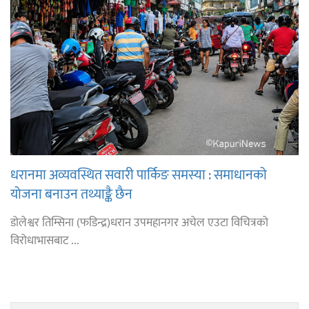
धरानमा अव्यवस्थित सवारी पार्किङ समस्या : समाधानको
योजना बनाउन तथ्याङ्कै छैन
डोलेश्वर तिम्सिना (फडिन्द्र)धरान उपमहानगर अचेल एउटा विचित्रको
विरोधाभासबाट ...