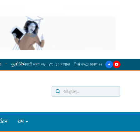
·
िभ्दा ब्युँझन सक्ने आक्रोश
हर्क साम्पाङलाई निर्णय नसच्याए पार्टीको गोप्य कुरा सार्वजनिक गर्ने ज
्यटन
थप