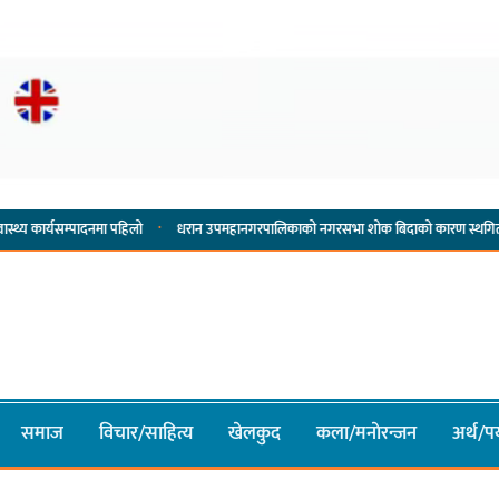
·
·
पादनमा पहिलो
धरान उपमहानगरपालिकाको नगरसभा शोक बिदाको कारण स्थगित
चुल्हो न
समाज
विचार/साहित्य
खेलकुद
कला/मनाेरन्जन
अर्थ/पर