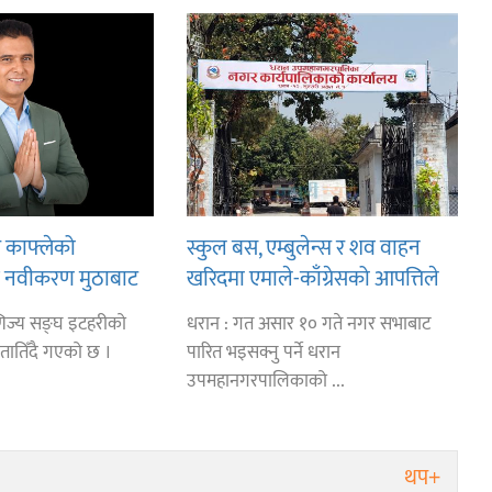
ार काफ्लेको
स्कुल बस, एम्बुलेन्स र शव वाहन
'अब नवीकरण मुठाबाट
खरिदमा एमाले-काँग्रेसको आपत्तिले
ै हुन्छ'
बजेट अझै अलपत्र
ाणिज्य सङ्घ इटहरीको
धरान : गत असार १० गते नगर सभाबाट
 तातिँदै गएको छ ।
पारित भइसक्नु पर्ने धरान
उपमहानगरपालिकाको ...
थप+