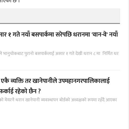
जनाएको छ ।
 १ गते नयाँ बसपार्कमा सरेपछि धरानमा 'वान-वे' नयाँ
भानुचोकबाट पुरानो बसपार्कलाई असार १ गते देखी धरान ८ मा निर्मित धर
यक्ष एकै व्यक्ति तर खानेपानीले उपमहानगरपालिकालाई
न फर्काई रहेको छैन ?
ेयरनै धरान खानेपानी व्यवस्थापन बोर्डको अध्यक्षकाे रूपमा रहँदै आएका