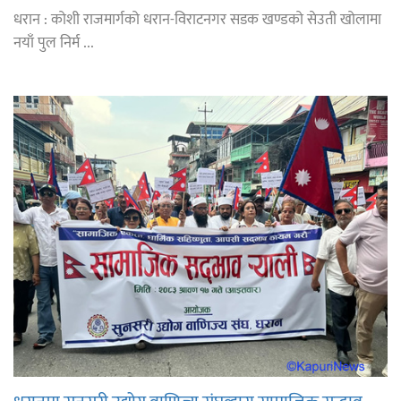
धरान : कोशी राजमार्गको धरान-विराटनगर सडक खण्डको सेउती खोलामा
नयाँ पुल निर्म ...