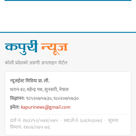
गोर्खा-लिम्बुवान १८३१ ऐतिहासिक
सन्धिका लागि विशेष समिति गठन गर्न
प्रधानमन्त्रीसँग आग्रह : कुमार लिङ्देन
कोशी प्रदेशको अग्रणी अनलाइन पोर्टल
कार्यवाहक प्रमुख बेघालाई अश्लील शब्द
प्रयोग गरेपछि उत्पन्न विवादका कारण
न्यूजईस्ट मिडिया प्रा. ली.
नगरसभा रोकियो
धरान-१२, महेन्द्र पथ, सुनसरी, नेपाल
विज्ञापन:
९८५२०७५७३०, ९८०२०७५७३०
इमेल:
kapurinews@gmail.com
प्रदेश अधिकार विहीन भएकोले सरकार
दर्ता नं: १७३२५२/०७४/०७५ · स्था.ले.नं: ६०६९०३०७३ · सूचना
फेरबदल गर्न दलहरूलाई अस्थिरताको
विभाग: १४०४/०७५-७६
खेल सजिलो : पूर्व प्रदेश प्रमुख तुम्बाहाङ