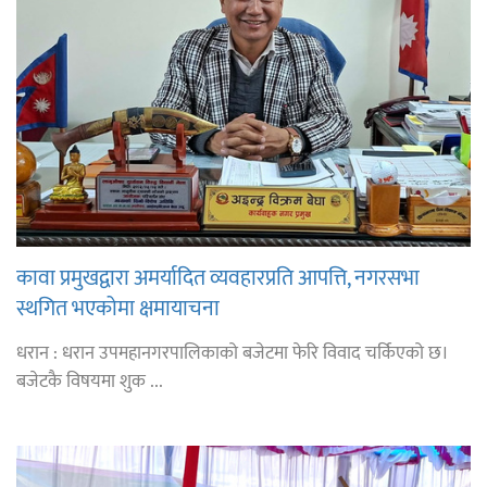
कावा प्रमुखद्वारा अमर्यादित व्यवहारप्रति आपत्ति, नगरसभा
स्थगित भएकोमा क्षमायाचना
धरान : धरान उपमहानगरपालिकाको बजेटमा फेरि विवाद चर्किएको छ।
बजेटकै विषयमा शुक ...