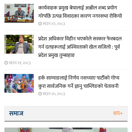
कार्यवाहक प्रमुख बेघालाई अश्लील शब्द प्रयोग
गरेपछि उत्पन्न विवादका कारण नगरसभा रोकियो
साउन २२, २०८३
प्रदेश अधिकार विहीन भएकोले सरकार फेरबदल
गर्न दलहरूलाई अस्थिरताको खेल सजिलो : पूर्व
प्रदेश प्रमुख तुम्बाहाङ
साउन २१, २०८३
हर्क साम्पाङलाई निर्णय नसच्याए पार्टीको गोप्य
कुरा सार्वजनिक गर्ने ज्ञानु चाम्लिङको चेतावनी
साउन २०, २०८३
समाज
थप+