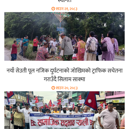
स्थगित
साउन २१, २०८३
नयाँ सेउती पूल नजिक दुर्घटनाको जोखिमको ट्राफिक सचेतना
गराउँदै सिलाम साक्मा
साउन २०, २०८३