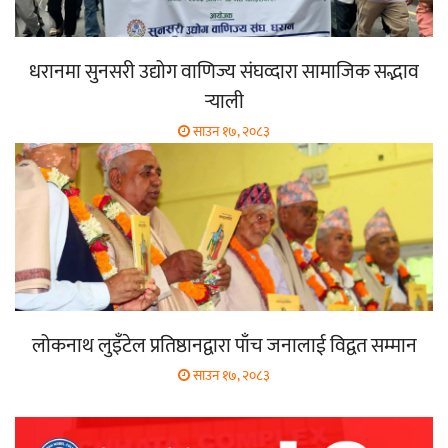
धरानमा सुनसरी उद्योग वाणिज्य संघव्दारा सामाजिक सद्भाव
र्‍याली
साउन १७, २०८३
लोकनाथ लुइँटेल प्रतिष्ठानद्वारा पाँच जनालाई विद्वत सम्मान
साउन १७, २०८३