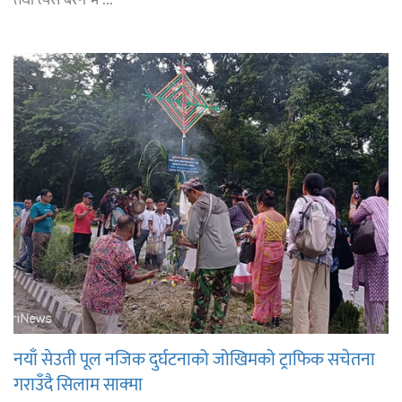
नयाँ सेउती पूल नजिक दुर्घटनाको जोखिमको ट्राफिक सचेतना
गराउँदै सिलाम साक्मा