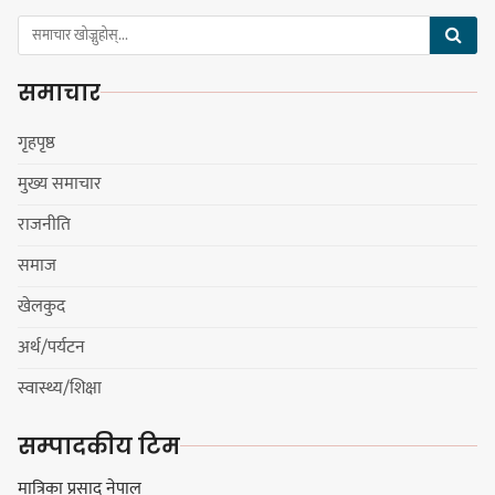
समाचार
सङ्खुवासभामा सिलिचोङ स्वास्थ्य
कार्यसम्पादनमा पहिलो
गृहपृष्ठ
मुख्य समाचार
राजनीति
धरान उपमहानगरपालिकाको नगरसभा
समाज
शोक बिदाको कारण स्थगित
खेलकुद
अर्थ/पर्यटन
चुल्हो निभ्दा ब्युँझन सक्ने आक्रोश
स्वास्थ्य/शिक्षा
सम्पादकीय टिम
मात्रिका प्रसाद नेपाल