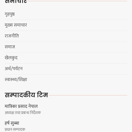
समाचार
सुनसरीका कार्यकर्ताको आग्रह
गृहपृष्ठ
मुख्य समाचार
मेजर श्रवणकुमार लिम्बू स्मृति
राजनीति
बास्केटबलको उपाधि
प्रभातलाई,पाराडाइज उपविजेतामा
समाज
सीमित
खेलकुद
अर्थ/पर्यटन
हर्क साम्पाङको क्युआरटी विघटन गर्ने
स्वास्थ्य/शिक्षा
निर्णय विरुद्ध ३४ सदस्यको संयुक्त
विज्ञप्ती
सम्पादकीय टिम
मात्रिका प्रसाद नेपाल
अध्यक्ष तथा प्रबन्ध निर्देशक
डिपो बास्केटबलको फाइनलमा प्रभात र
हर्ष सुब्बा
पाराडाइज भिड्ने
प्रधान सम्पादक