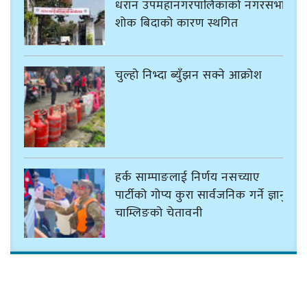
धरान उपमहानगरपालिकाको नगरसभा
शोक बिदाको कारण स्थगित
चुल्हो निभ्दा ब्युँझन सक्ने आक्रोश
हर्क साम्पाङलाई निर्णय नसच्याए
पार्टीको गोप्य कुरा सार्वजनिक गर्ने ज्ञानु
चाम्लिङको चेतावनी
कार्तिक १८ गते इटहरीमा नेपथ्यको भव्य
कन्सर्ट हुँदै