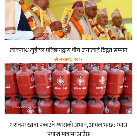
लोकनाथ लुइँटेल प्रतिष्ठानद्वारा पाँच जनालाई विद्वत सम्मान
साउन १७, २०८३
धरानमा खाना पकाउने ग्यासको अभाव, आयल भन्छ : ग्यास
पर्याप्त मात्रामा आउँछ