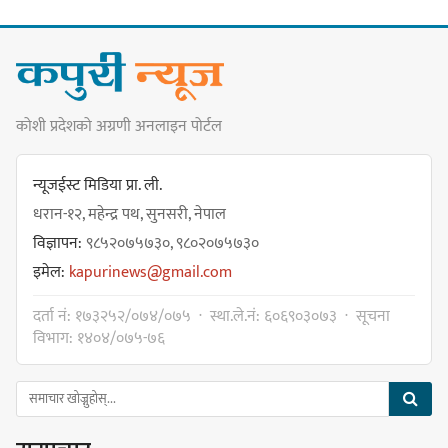
नयाँ सेउती पूल नजिक दुर्घटनाको
कोशी प्रदेशको अग्रणी अनलाइन पोर्टल
जोखिमको ट्राफिक सचेतना गराउँदै
सिलाम साक्मा
न्यूजईस्ट मिडिया प्रा. ली.
धरान-१२, महेन्द्र पथ, सुनसरी, नेपाल
विज्ञापन:
९८५२०७५७३०, ९८०२०७५७३०
किराँती खम्बुका सन्तानहरू :
इमेल:
kapurinews@gmail.com
स्वपहिचानविहीन राई बन्ने कि
स्वपहिचानसहित 'राउटे !'
दर्ता नं: १७३२५२/०७४/०७५ · स्था.ले.नं: ६०६९०३०७३ · सूचना
विभाग: १४०४/०७५-७६
नेपाली काँग्रेस सभापति गगन थापालाई
एकताबद्ध सिङ्गो काँग्रेस निर्माण गर्न