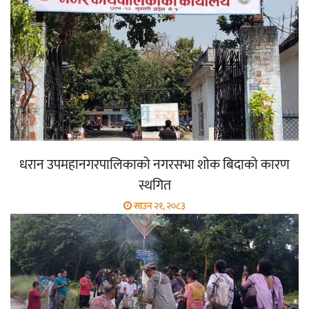
धरान उपमहानगरपालिकाको नगरसभा शोक बिदाको कारण
स्थगित
साउन २१, २०८३