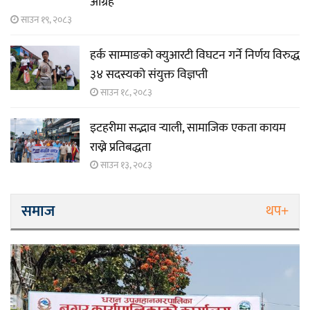
आग्रह
साउन १९, २०८३
हर्क साम्पाङको क्युआरटी विघटन गर्ने निर्णय विरुद्ध
३४ सदस्यको संयुक्त विज्ञप्ती
साउन १८, २०८३
इटहरीमा सद्भाव र्‍याली, सामाजिक एकता कायम
राख्ने प्रतिबद्धता
साउन १३, २०८३
समाज
थप+