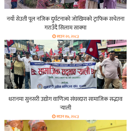
नयाँ सेउती पूल नजिक दुर्घटनाको जोखिमको ट्राफिक सचेतना
गराउँदै सिलाम साक्मा
साउन २०, २०८३
धरानमा सुनसरी उद्योग वाणिज्य संघव्दारा सामाजिक सद्भाव
र्‍याली
साउन १७, २०८३