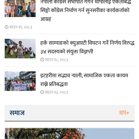
नेपाली काँग्रेस सभापति गगन थापालाई एकताबद्ध
सिङ्गो काँग्रेस निर्माण गर्न सुनसरीका कार्यकर्ताको
आग्रह
साउन १९, २०८३
हर्क साम्पाङको क्युआरटी विघटन गर्ने निर्णय विरुद्ध
३४ सदस्यको संयुक्त विज्ञप्ती
साउन १८, २०८३
इटहरीमा सद्भाव र्‍याली, सामाजिक एकता कायम
राख्ने प्रतिबद्धता
साउन १३, २०८३
समाज
थप+