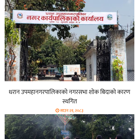
धरान उपमहानगरपालिकाको नगरसभा शोक बिदाको कारण
स्थगित
साउन २१, २०८३