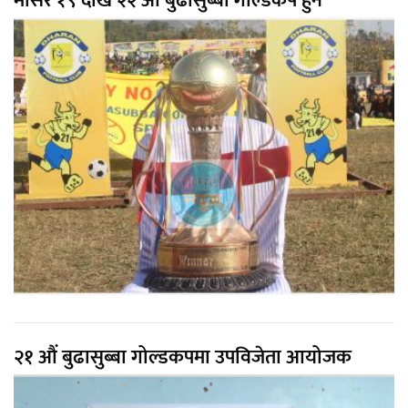
मंसिर १९ देखि २२ औं बुढासुब्बा गोल्डकप हुने
२१ औं बुढासुब्बा गोल्डकपमा उपविजेता आयोजक