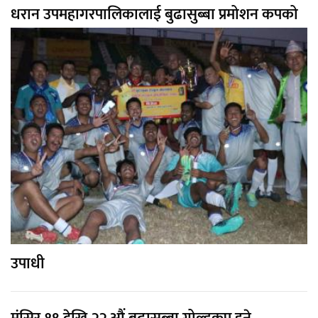
धरान उपमहागरपालिकालाई बुढासुब्बा प्रमोशन कपको
उपाधी