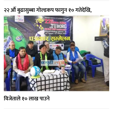
२२ औं बुढासुब्बा गोल्डकप फागुन १० गतेदेखि,
विजेताले १० लाख पाउने