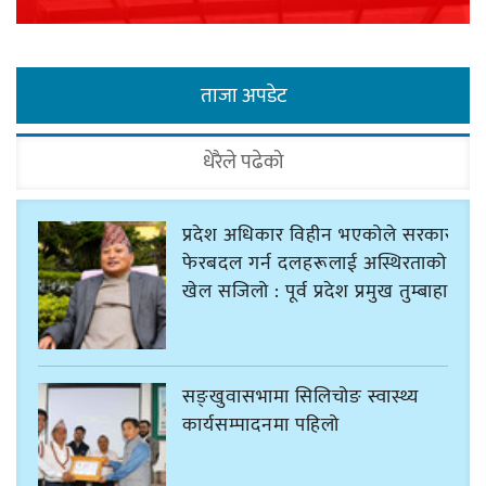
ताजा अपडेट
धेरैले पढेको
प्रदेश अधिकार विहीन भएकोले सरकार
फेरबदल गर्न दलहरूलाई अस्थिरताको
खेल सजिलो : पूर्व प्रदेश प्रमुख तुम्बाहाङ
सङ्खुवासभामा सिलिचोङ स्वास्थ्य
कार्यसम्पादनमा पहिलो