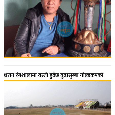
धरान रंगशालामा यस्तो हुदैछ बुढासुब्बा गोल्डकपको