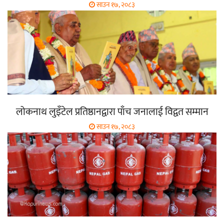
साउन १७, २०८३
लोकनाथ लुइँटेल प्रतिष्ठानद्वारा पाँच जनालाई विद्वत सम्मान
साउन १७, २०८३