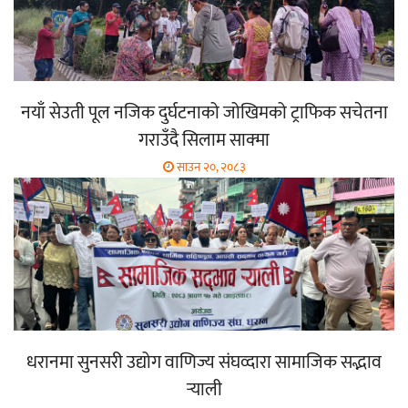
नयाँ सेउती पूल नजिक दुर्घटनाको जोखिमको ट्राफिक सचेतना
गराउँदै सिलाम साक्मा
साउन २०, २०८३
धरानमा सुनसरी उद्योग वाणिज्य संघव्दारा सामाजिक सद्भाव
र्‍याली