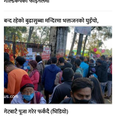
गोल्डकपको फाइनलमा
बन्द रहेको बुढासुब्बा मन्दिरमा भक्तजनको घुइँचो,
गेटबाटै पूजा गरेर फर्कँदै (भिडियो)