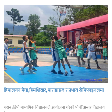
हिमालयन मेघा,हिमशिखर, पाराडाइज र प्रभात सेमिफाइनलमा
धरान :डिपो माध्यमिक विद्यालयले आयोजना गरेको पाँचौँ अन्तर विद्यालय