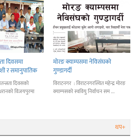
्त्रता दिवसमा
मोरङ क्याम्पसमा नेविसंघको
ेशी र समानुपातिक
गुण्डागर्दी
श्चित गर्न माग
स्वतन्त्रता दिवसको
विराटनगर : विराटनगरस्थित महेन्द्र मोरङ
धरानको विजयपुरमा
क्याम्पसको स्ववियु निर्वाचन सम ...
थप+