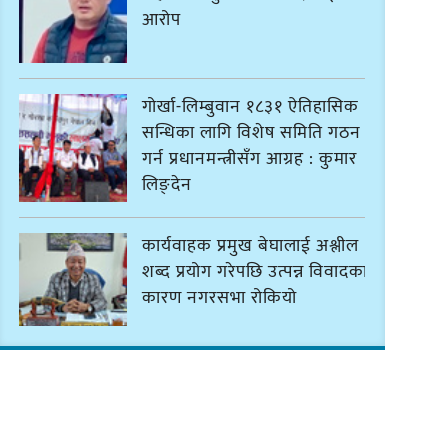
आरोप
गोर्खा-लिम्बुवान १८३१ ऐतिहासिक
सन्धिका लागि विशेष समिति गठन
गर्न प्रधानमन्त्रीसँग आग्रह : कुमार
लिङ्देन
कार्यवाहक प्रमुख बेघालाई अश्लील
शब्द प्रयोग गरेपछि उत्पन्न विवादका
कारण नगरसभा रोकियो
प्रदेश अधिकार विहीन भएकोले
सरकार फेरबदल गर्न दलहरूलाई
अस्थिरताको खेल सजिलो : पूर्व प्रदेश