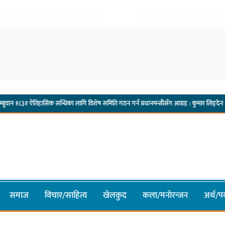
·
तिहासिक सन्धिका लागि विशेष समिति गठन गर्न प्रधानमन्त्रीसँग आग्रह : कुमार लिङ्देन
कार्यवाह
समाज
विचार/साहित्य
खेलकुद
कला/मनाेरन्जन
अर्थ/पर