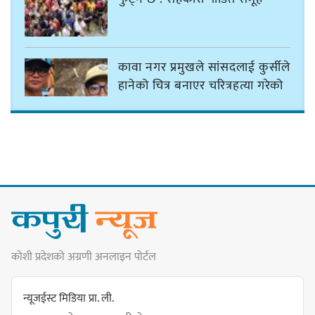
कावा नगर प्रमुखले सांसदलाई कुर्सीले
हानेको चित्र बनाएर चरित्रहत्या गरेको
आरोपमा ‘मनु पिठा’ पक्राउ
विजयपुर दरबारको इतिहास, पुरातात्त्विक
प्रमाणले बोल्ने विज्ञहरूको निष्कर्षलाई
साझा रूपमा स्वीकार गरेर अघि बढौं :
बेघा
कोशी प्रदेशको अग्रणी अनलाइन पोर्टल
सानिमा रिलायन्स लाइफका अभिकर्ताको
कोशी प्रदेश समिति गठन
न्यूजईस्ट मिडिया प्रा. ली.