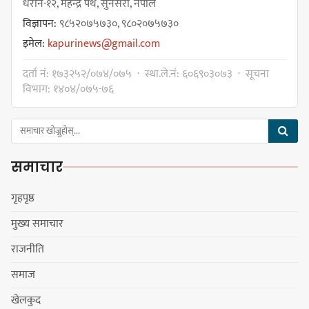
धरान-१२, महेन्द्र पथ, सुनसरी, नेपाल
विज्ञापन:
९८५२०७५७३०, ९८०२०७५७३०
इमेल:
kapurinews@gmail.com
ठमेलमा ‘मार्लो होटेल’ जसले दिन्छ
दर्ता नं: १७३२५२/०७४/०७५ · स्था.ले.नं: ६०६९०३०७३ · सूचना
फाइभस्टारको सुविधा
विभाग: १४०४/०७५-७६
समाचार
सङ्कटग्रस्त सहकारी व्यवस्थापनको रकम
विनियोजनको विवादले नगरसभा र
गृहपृष्ठ
बजेट नै अनिश्चित
मुख्य समाचार
राजनीति
कावा प्रमुखद्वारा अमर्यादित व्यवहारप्रति
समाज
आपत्ति, नगरसभा स्थगित भएकोमा
खेलकुद
क्षमायाचना