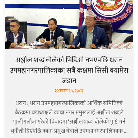
अश्लील शब्द बोलेको भिडिओ नभएपछि धरान
उपमहानगरपालिकाका सबै कक्षमा सिसी क्यामेरा
जडान
साउन २५, २०८३
धरान : धरान उपमहानगरपालिकाको आर्थिक समितिको
बैठकमा वडाध्यक्षले कावा नगर प्रमुखलाई अश्लील शब्दले
गालीगलौज गरेको विवादमा ‘अश्लील शब्द’ बोलेको पुष्टि गर्न
चुनौती दिएपछि कावा प्रमुख बेघाले उपमहानगरपालिकाक ...