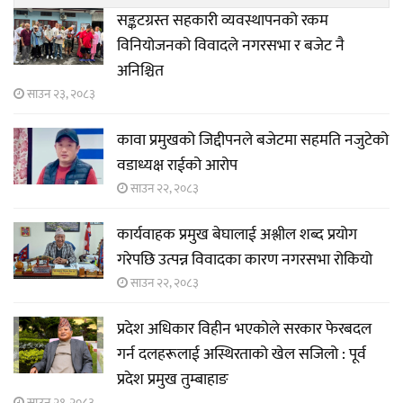
सङ्कटग्रस्त सहकारी व्यवस्थापनको रकम
विनियोजनको विवादले नगरसभा र बजेट नै
अनिश्चित
साउन २३, २०८३
कावा प्रमुखको जिद्दीपनले बजेटमा सहमति नजुटेको
वडाध्यक्ष राईको आरोप
साउन २२, २०८३
कार्यवाहक प्रमुख बेघालाई अश्लील शब्द प्रयोग
गरेपछि उत्पन्न विवादका कारण नगरसभा रोकियो
साउन २२, २०८३
प्रदेश अधिकार विहीन भएकोले सरकार फेरबदल
गर्न दलहरूलाई अस्थिरताको खेल सजिलो : पूर्व
प्रदेश प्रमुख तुम्बाहाङ
साउन २१, २०८३