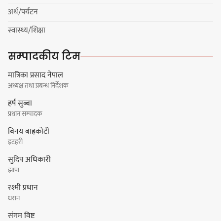
अर्थ/पर्यटन
स्वास्थ्य/शिक्षा
कावा प्रमुखको जिद्दीपनले बजेटमा
सम्पादकीय टिम
सहमति नजुटेको वडाध्यक्ष राईको आरोप
मात्रिका प्रसाद नेपाल
अध्यक्ष तथा प्रबन्ध निर्देशक
हर्ष सुब्बा
प्रधान सम्पादक
गोर्खा-लिम्बुवान १८३१ ऐतिहासिक
बिनय बाह्रकोटी
सन्धिका लागि विशेष समिति गठन गर्न
इटहरी
प्रधानमन्त्रीसँग आग्रह : कुमार लिङ्देन
सुदिप अधिकारी
झापा
रश्मी प्रधान
कार्यवाहक प्रमुख बेघालाई अश्लील शब्द
धरान
प्रयोग गरेपछि उत्पन्न विवादका कारण
संगम विष्ट
नगरसभा रोकियो