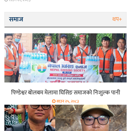
समाज
थप+
पिण्डेश्वर बोलबम मेलामा घिसिङ समाजको निःशुल्क पानी
साउन २५, २०८३