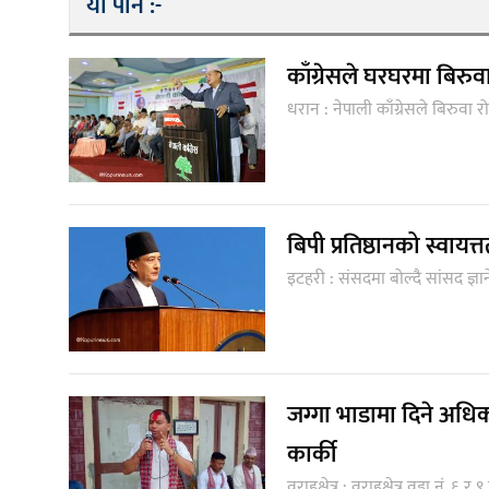
यो पनि :-
काँग्रेसले घरघरमा बिरुव
धरान : नेपाली काँग्रेसले बिरुवा 
बिपी प्रतिष्ठानको स्वायत्त
इटहरी : संसदमा बोल्दै सांसद ज्ञानेन
जग्गा भाडामा दिने अधिक
कार्की
वराहक्षेत्र : वराहक्षेत्र वडा नं. ६ र