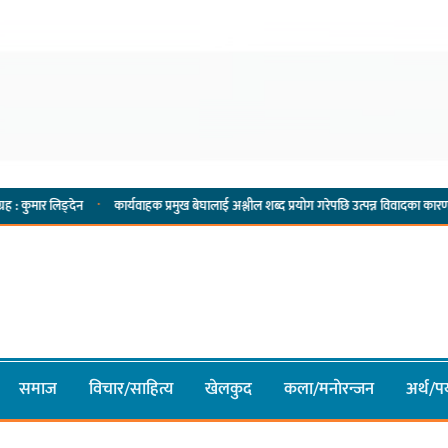
·
न
कार्यवाहक प्रमुख बेघालाई अश्लील शब्द प्रयोग गरेपछि उत्पन्न विवादका कारण नगरसभा रोकियो
समाज
विचार/साहित्य
खेलकुद
कला/मनाेरन्जन
अर्थ/पर