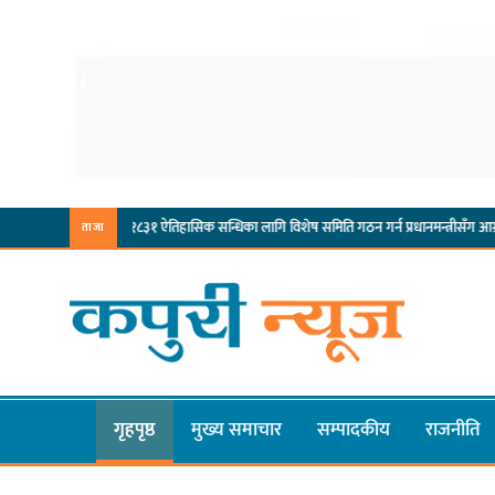
लिम्बुवान १८३१ ऐतिहासिक सन्धिका लागि विशेष समिति गठन गर्न प्रधानमन्त्रीसँग आग्रह : कुमार लिङ्दे
ताजा
गृहपृष्ठ
मुख्य समाचार
सम्पादकीय
राजनीति