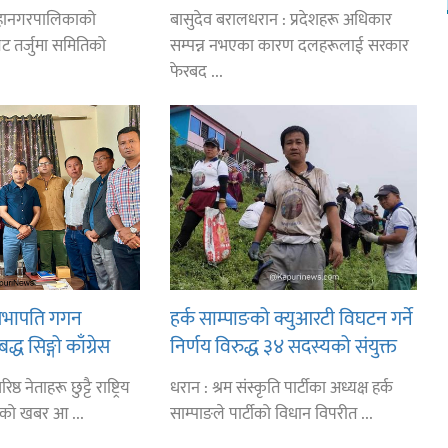
रोकियो
अस्थिरताको खेल सजिलो : पूर्व प्रदेश
महानगरपालिकाको
बासुदेव बरालधरान : प्रदेशहरू अधिकार
प्रमुख तुम्बाहाङ
ेट तर्जुमा समितिको
सम्पन्न नभएका कारण दलहरूलाई सरकार
फेरबद ...
स सभापति गगन
हर्क साम्पाङको क्युआरटी विघटन गर्ने
ध सिङ्गो काँग्रेस
निर्णय विरुद्ध ३४ सदस्यको संयुक्त
नसरीका कार्यकर्ताको
विज्ञप्ती
्ठ नेताहरू छुट्टै राष्ट्रिय
धरान : श्रम संस्कृति पार्टीका अध्यक्ष हर्क
ेको खबर आ ...
साम्पाङले पार्टीको विधान विपरीत ...