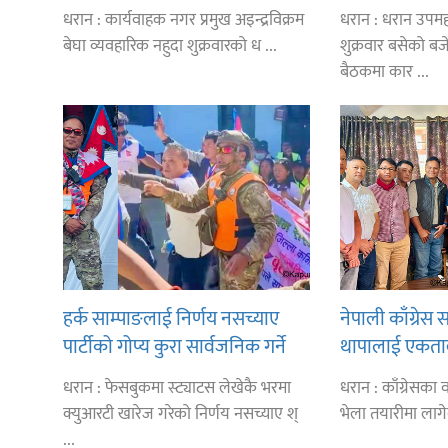
आरोप
कारण नगरसभा 
धरान : कार्यवाहक नगर प्रमुख अइन्द्रविक्रम
धरान : धरान उप
बेघा व्यवहारिक नहुदा शुक्रवारको ध ...
शुक्रवार बसेको बज
बैठकमा कार ...
हर्क साम्पाङलाई निर्णय नसच्याए
नेपाली काँग्रे
पार्टीको गोप्य कुरा सार्वजनिक गर्ने
थापालाई एकताबद्
ज्ञानु चाम्लिङको चेतावनी
निर्माण गर्न सु
धरान : फेसबुकमा स्ट्याटस लेखेकै भरमा
धरान : काँग्रेसका वरिष
आग्रह
क्युआरटी खारेज गरेको निर्णय नसच्याए श्
भेला तयारीमा लाग
...