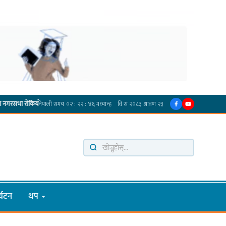
·
प्रदेश अधिकार विहीन भएकोले सरकार फेरबदल गर्न दलहरूलाई अस्थिरताको खेल सजिलो : पूर्व प्र
्यटन
थप