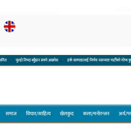
·
्हो निभ्दा ब्युँझन सक्ने आक्रोश
हर्क साम्पाङलाई निर्णय नसच्याए पार्टीको गोप्य कुरा सार्वजनिक गर
समाज
विचार/साहित्य
खेलकुद
कला/मनाेरन्जन
अर्थ/पर