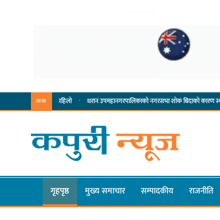
·
·
यसम्पादनमा पहिलो
धरान उपमहानगरपालिकाको नगरसभा शोक बिदाको कारण स्थगित
चुल
ताजा
गृहपृष्ठ
मुख्य समाचार
सम्पादकीय
राजनीति