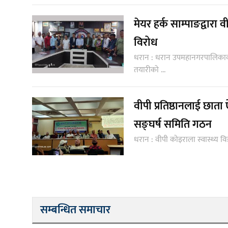
मेयर हर्क साम्पाङद्वारा
विरोध
धरान : धरान उपमहानगरपालिकाका म
तयारीको ...
वीपी प्रतिष्ठानलाई छाता
सङ्घर्ष समिति गठन
धरान : वीपी कोइराला स्वास्थ्य विज
सम्बन्धित समाचार