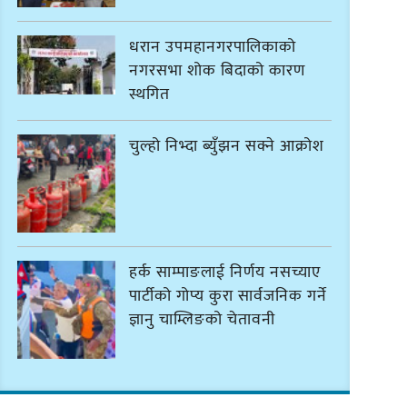
धरान उपमहानगरपालिकाको
नगरसभा शोक बिदाको कारण
स्थगित
चुल्हो निभ्दा ब्युँझन सक्ने आक्रोश
हर्क साम्पाङलाई निर्णय नसच्याए
पार्टीको गोप्य कुरा सार्वजनिक गर्ने
ज्ञानु चाम्लिङको चेतावनी
कार्तिक १८ गते इटहरीमा नेपथ्यको