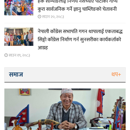
हर्क साम्पाङलाई निर्णय नसच्याए पार्टीको गोप्य
कुरा सार्वजनिक गर्ने ज्ञानु चाम्लिङको चेतावनी
साउन २०, २०८३
नेपाली काँग्रेस सभापति गगन थापालाई एकताबद्ध
सिङ्गो काँग्रेस निर्माण गर्न सुनसरीका कार्यकर्ताको
आग्रह
साउन १९, २०८३
समाज
थप+