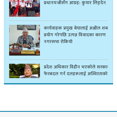
प्रधानमन्त्रीसँग आग्रह: कुमार लिङ्देन
कार्यवाहक प्रमुख बेघालाई अश्लील शब्द
प्रयोग गरेपछि उत्पन्न विवादका कारण
नगरसभा रोकियो
प्रदेश अधिकार विहीन भएकोले सरकार
फेरबदल गर्न दलहरूलाई अस्थिरताको
खेल सजिलो : पूर्व प्रदेश प्रमुख तुम्बाहाङ
सङ्खुवासभामा सिलिचोङ स्वास्थ्य
कार्यसम्पादनमा पहिलो