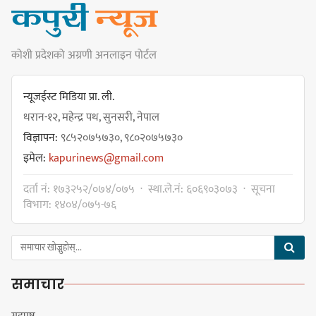
कोशी प्रदेशको अग्रणी अनलाइन पोर्टल
धरान उपमहानगरपालिकाको नगरसभा
शोक बिदाको कारण स्थगित
न्यूजईस्ट मिडिया प्रा. ली.
धरान-१२, महेन्द्र पथ, सुनसरी, नेपाल
विज्ञापन:
९८५२०७५७३०, ९८०२०७५७३०
चुल्हो निभ्दा ब्युँझन सक्ने आक्रोश
इमेल:
kapurinews@gmail.com
दर्ता नं: १७३२५२/०७४/०७५ · स्था.ले.नं: ६०६९०३०७३ · सूचना
विभाग: १४०४/०७५-७६
हर्क साम्पाङलाई निर्णय नसच्याए
पार्टीको गोप्य कुरा सार्वजनिक गर्ने ज्ञानु
समाचार
चाम्लिङको चेतावनी