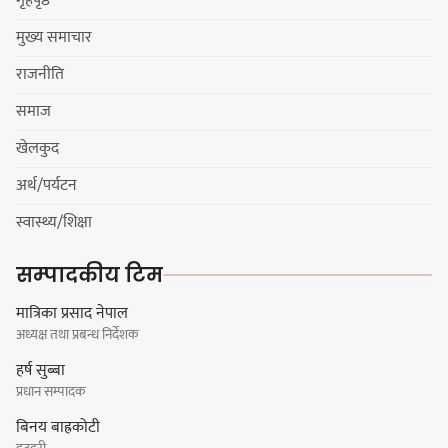
गृहपृष्ठ
मुख्य समाचार
कार्तिक १८ गते इटहरीमा नेपथ्यको भव्य
राजनीति
कन्सर्ट हुँदै
समाज
खेलकुद
अर्थ/पर्यटन
नयाँ सेउती पूल नजिक दुर्घटनाको
स्वास्थ्य/शिक्षा
जोखिमको ट्राफिक सचेतना गराउँदै
सिलाम साक्मा
सम्पादकीय टिम
मात्रिका प्रसाद नेपाल
अध्यक्ष तथा प्रबन्ध निर्देशक
किराँती खम्बुका सन्तानहरू :
हर्ष सुब्बा
स्वपहिचानविहीन राई बन्ने कि
प्रधान सम्पादक
स्वपहिचानसहित 'राउटे !'
बिनय बाह्रकोटी