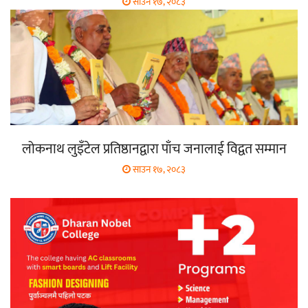
साउन १७, २०८३
लोकनाथ लुइँटेल प्रतिष्ठानद्वारा पाँच जनालाई विद्वत सम्मान
साउन १७, २०८३