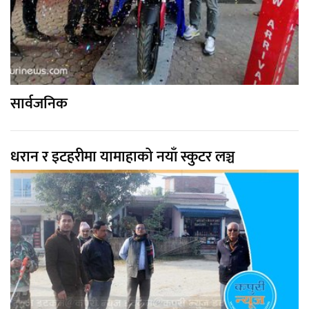
सार्वजनिक
धरान र इटहरीमा यामाहाको नयाँ स्कुटर लञ्च