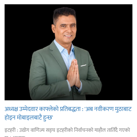
अध्यक्ष उम्मेदवार काफ्लेको प्रतिबद्धता : 'अब नवीकरण मुठाबाट
होइन मोबाइलबाटै हुन्छ'
इटहरी : उद्योग वाणिज्य सङ्घ इटहरीको निर्वाचनको माहौल तातिँदै गएको