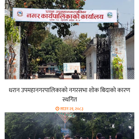
धरान उपमहानगरपालिकाको नगरसभा शोक बिदाको कारण
स्थगित
साउन २१, २०८३