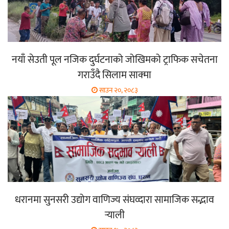
नयाँ सेउती पूल नजिक दुर्घटनाको जोखिमको ट्राफिक सचेतना
गराउँदै सिलाम साक्मा
साउन २०, २०८३
धरानमा सुनसरी उद्योग वाणिज्य संघव्दारा सामाजिक सद्भाव
र्‍याली