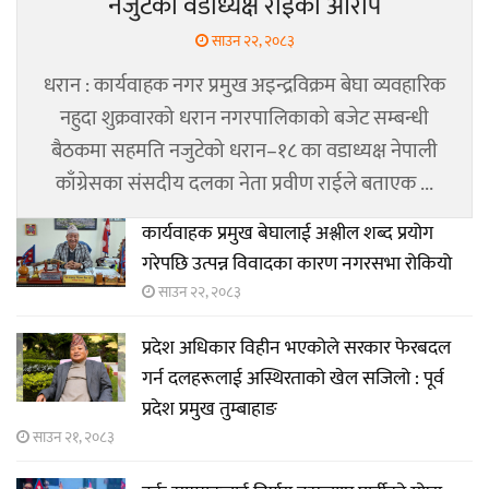
नजुटेको वडाध्यक्ष राईको आरोप
साउन २२, २०८३
धरान : कार्यवाहक नगर प्रमुख अइन्द्रविक्रम बेघा व्यवहारिक
नहुदा शुक्रवारको धरान नगरपालिकाको बजेट सम्बन्धी
बैठकमा सहमति नजुटेको धरान–१८ का वडाध्यक्ष नेपाली
काँग्रेसका संसदीय दलका नेता प्रवीण राईले बताएक ...
कार्यवाहक प्रमुख बेघालाई अश्लील शब्द प्रयोग
गरेपछि उत्पन्न विवादका कारण नगरसभा रोकियो
साउन २२, २०८३
प्रदेश अधिकार विहीन भएकोले सरकार फेरबदल
गर्न दलहरूलाई अस्थिरताको खेल सजिलो : पूर्व
प्रदेश प्रमुख तुम्बाहाङ
साउन २१, २०८३