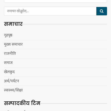
चुल्हो निभ्दा ब्युँझन सक्ने आक्रोश
समाचार
गृहपृष्ठ
मुख्य समाचार
हर्क साम्पाङलाई निर्णय नसच्याए
राजनीति
पार्टीको गोप्य कुरा सार्वजनिक गर्ने ज्ञानु
चाम्लिङको चेतावनी
समाज
खेलकुद
अर्थ/पर्यटन
कार्तिक १८ गते इटहरीमा नेपथ्यको भव्य
स्वास्थ्य/शिक्षा
कन्सर्ट हुँदै
सम्पादकीय टिम