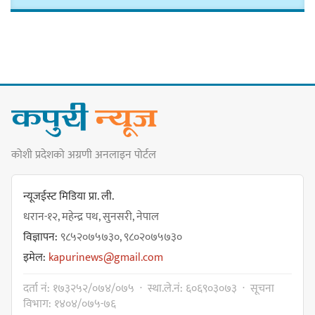
नगरसभा रोकियो
प्रदेश अधिकार विहीन भएकोले सरकार
फेरबदल गर्न दलहरूलाई अस्थिरताको
खेल सजिलो : पूर्व प्रदेश प्रमुख तुम्बाहाङ
कोशी प्रदेशको अग्रणी अनलाइन पोर्टल
सङ्खुवासभामा सिलिचोङ स्वास्थ्य
कार्यसम्पादनमा पहिलो
न्यूजईस्ट मिडिया प्रा. ली.
धरान-१२, महेन्द्र पथ, सुनसरी, नेपाल
विज्ञापन:
९८५२०७५७३०, ९८०२०७५७३०
इमेल:
kapurinews@gmail.com
धरान उपमहानगरपालिकाको नगरसभा
दर्ता नं: १७३२५२/०७४/०७५ · स्था.ले.नं: ६०६९०३०७३ · सूचना
शोक बिदाको कारण स्थगित
विभाग: १४०४/०७५-७६