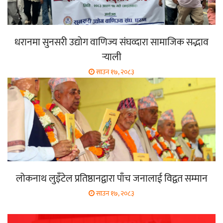
धरानमा सुनसरी उद्योग वाणिज्य संघव्दारा सामाजिक सद्भाव
र्‍याली
साउन १७, २०८३
लोकनाथ लुइँटेल प्रतिष्ठानद्वारा पाँच जनालाई विद्वत सम्मान
साउन १७, २०८३