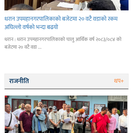
धरान उपमहानगरपालिकाको बजेटमा २० वटै वडाको रकम
अघिल्लो वर्षको भन्दा बढयो
धरान : धरान उपमहानगरपालिकाको चालु आर्थिक वर्ष २०८३/०८४ को
बजेटमा २० वटै वडा ...
राजनीति
थप+