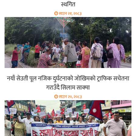
स्थगित
साउन २१, २०८३
नयाँ सेउती पूल नजिक दुर्घटनाको जोखिमको ट्राफिक सचेतना
गराउँदै सिलाम साक्मा
साउन २०, २०८३