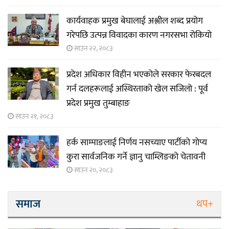
कार्यवाहक प्रमुख बेघालाई अश्लील शब्द प्रयोग
गरेपछि उत्पन्न विवादका कारण नगरसभा रोकियो
साउन २२, २०८३
प्रदेश अधिकार विहीन भएकोले सरकार फेरबदल
गर्न दलहरूलाई अस्थिरताको खेल सजिलो : पूर्व
प्रदेश प्रमुख तुम्बाहाङ
साउन २१, २०८३
हर्क साम्पाङलाई निर्णय नसच्याए पार्टीको गोप्य
कुरा सार्वजनिक गर्ने ज्ञानु चाम्लिङको चेतावनी
साउन २०, २०८३
समाज
थप+