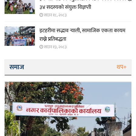
३४ सदस्यको संयुक्त विज्ञप्ती
साउन १८, २०८३
इटहरीमा सद्भाव र्‍याली, सामाजिक एकता कायम
राख्ने प्रतिबद्धता
साउन १३, २०८३
समाज
थप+