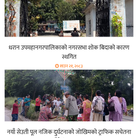
धरान उपमहानगरपालिकाको नगरसभा शोक बिदाको कारण
स्थगित
साउन २१, २०८३
नयाँ सेउती पूल नजिक दुर्घटनाको जोखिमको ट्राफिक सचेतना