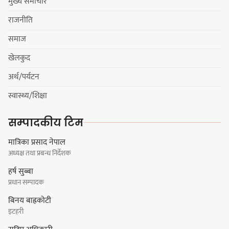
मुख्य समाचार
मेजर श्रवणकुमार लिम्बू स्मृति
राजनीति
बास्केटबलको उपाधि
प्रभातलाई,पाराडाइज उपविजेतामा
समाज
सीमित
खेलकुद
अर्थ/पर्यटन
हर्क साम्पाङको क्युआरटी विघटन गर्ने
स्वास्थ्य/शिक्षा
निर्णय विरुद्ध ३४ सदस्यको संयुक्त
विज्ञप्ती
सम्पादकीय टिम
मात्रिका प्रसाद नेपाल
अध्यक्ष तथा प्रबन्ध निर्देशक
डिपो बास्केटबलको फाइनलमा प्रभात र
हर्ष सुब्बा
पाराडाइज भिड्ने
प्रधान सम्पादक
बिनय बाह्रकोटी
इटहरी