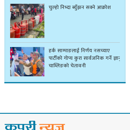
चुल्हो निभ्दा ब्युँझन सक्ने आक्रोश
हर्क साम्पाङलाई निर्णय नसच्याए
पार्टीको गोप्य कुरा सार्वजनिक गर्ने ज्ञानु
चाम्लिङको चेतावनी
कार्तिक १८ गते इटहरीमा नेपथ्यको भव्य
कन्सर्ट हुँदै