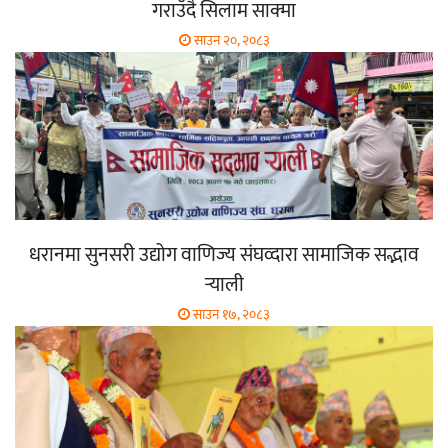
गराउँदै सिलाम साक्मा
साउन २०, २०८३
धरानमा सुनसरी उद्योग वाणिज्य संघव्दारा सामाजिक सद्भाव
र्‍याली
साउन १७, २०८३