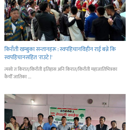
किराँती खम्बुका सन्तानहरू : स्वपहिचानविहीन राई बन्ने कि
स्वपहिचानसहित 'राउटे !'
त्यसो त किरात/किराँती इतिहास अनि किरात/किराँती महाजातिभित्रका
कैयौँ जातिका ...