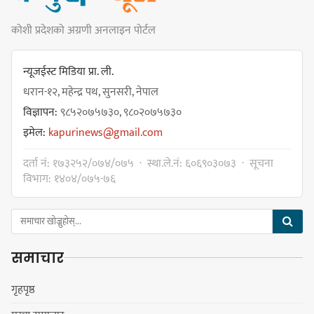
नयाँ सेउती पूल नजिक दुर्घटनाको
कोशी प्रदेशको अग्रणी अनलाइन पोर्टल
जोखिमको ट्राफिक सचेतना गराउँदै
सिलाम साक्मा
न्यूजईस्ट मिडिया प्रा. ली.
धरान-१२, महेन्द्र पथ, सुनसरी, नेपाल
विज्ञापन:
९८५२०७५७३०, ९८०२०७५७३०
किराँती खम्बुका सन्तानहरू :
इमेल:
kapurinews@gmail.com
स्वपहिचानविहीन राई बन्ने कि
स्वपहिचानसहित 'राउटे !'
दर्ता नं: १७३२५२/०७४/०७५ · स्था.ले.नं: ६०६९०३०७३ · सूचना
विभाग: १४०४/०७५-७६
नेपाली काँग्रेस सभापति गगन थापालाई
एकताबद्ध सिङ्गो काँग्रेस निर्माण गर्न
समाचार
सुनसरीका कार्यकर्ताको आग्रह
गृहपृष्ठ