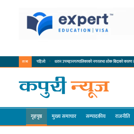
·
·
्पादनमा पहिलो
धरान उपमहानगरपालिकाको नगरसभा शोक बिदाको कारण स्थगित
चुल्हो
ताजा
गृहपृष्ठ
मुख्य समाचार
सम्पादकीय
राजनीति