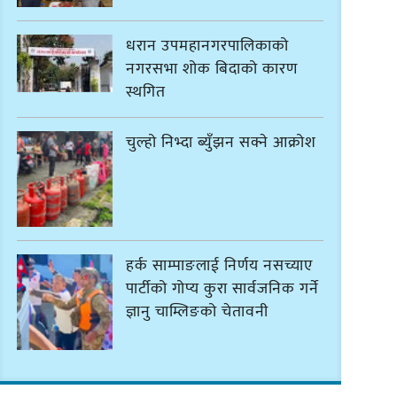
धरान उपमहानगरपालिकाको
नगरसभा शोक बिदाको कारण
स्थगित
चुल्हो निभ्दा ब्युँझन सक्ने आक्रोश
हर्क साम्पाङलाई निर्णय नसच्याए
पार्टीको गोप्य कुरा सार्वजनिक गर्ने
ज्ञानु चाम्लिङको चेतावनी
कार्तिक १८ गते इटहरीमा नेपथ्यको