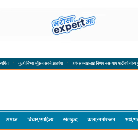
·
 निभ्दा ब्युँझन सक्ने आक्रोश
हर्क साम्पाङलाई निर्णय नसच्याए पार्टीको गोप्य कुरा सार्वजनिक गर्ने 
समाज
विचार/साहित्य
खेलकुद
कला/मनाेरन्जन
अर्थ/पर