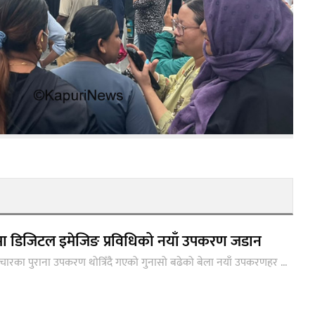
लमा डिजिटल इमेजिङ प्रविधिको नयाँ उपकरण जडान
्योपचारका पुराना उपकरण थोत्रिँदै गएको गुनासो बढेको बेला नयाँ उपकरणहर ...