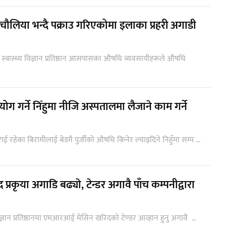
लिया भन्दै पक्राउ गरिएकोमा इलाका प्रहरी अगाडी
स्वास्थ्य विज्ञान प्रतिष्ठान आसपासका औषधि व्यवसायीहरूले औषधि
ग गर्ने निँहुमा नीजि अस्पतालमा लैजाने काम गर्ने
ाई रहेका बिरामीलाई बेडमै पुर्जीको औषधि किनेर ल्याइदिने निहुँमा सम्प ...
ृया अगाडि बढ्याे, टेन्डर अगावै पाँच कम्पनीद्वारा
िज्ञान प्रतिष्ठानमा एमआरआई मेसिन खरिदको टेण्डर आव्हान हुनु अगावै ...