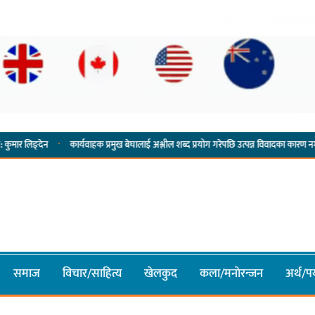
·
·
कार्यवाहक प्रमुख बेघालाई अश्लील शब्द प्रयोग गरेपछि उत्पन्न विवादका कारण नगरसभा रोकियो
समाज
विचार/साहित्य
खेलकुद
कला/मनाेरन्जन
अर्थ/पर