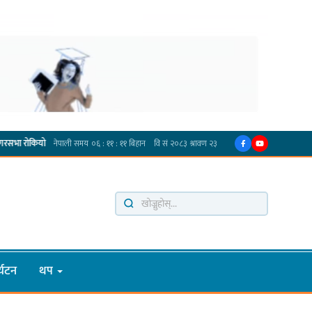
प्रदेश अधिकार विहीन भएकोले सरकार फेरबदल गर्न दलहरूलाई अस्थिरताको खेल सजिलो : पूर्व प्रदेश
्यटन
थप