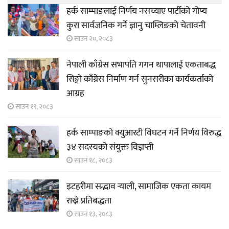
हर्क साम्पाङलाई निर्णय नसच्याए पार्टीको गोप्य
कुरा सार्वजनिक गर्ने ज्ञानु चाम्लिङको चेतावनी
साउन २०, २०८३
नेपाली काँग्रेस सभापति गगन थापालाई एकताबद्ध
सिङ्गो काँग्रेस निर्माण गर्न सुनसरीका कार्यकर्ताको
आग्रह
साउन १९, २०८३
हर्क साम्पाङको क्युआरटी विघटन गर्ने निर्णय विरुद्ध
३४ सदस्यको संयुक्त विज्ञप्ती
साउन १८, २०८३
इटहरीमा सद्भाव र्‍याली, सामाजिक एकता कायम
राख्ने प्रतिबद्धता
साउन १३, २०८३