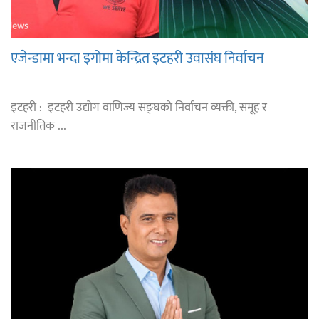
एजेन्डामा भन्दा इगोमा केन्द्रित इटहरी उवासंघ निर्वाचन
इटहरी : इटहरी उद्योग वाणिज्य सङ्घको निर्वाचन व्यक्ती, समूह र
राजनीतिक ...