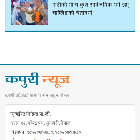
पार्टीको गोप्य कुरा सार्वजनिक गर्ने ज्ञानु
चाम्लिङको चेतावनी
कार्तिक १८ गते इटहरीमा नेपथ्यको भव्य
कन्सर्ट हुँदै
नयाँ सेउती पूल नजिक दुर्घटनाको
कोशी प्रदेशको अग्रणी अनलाइन पोर्टल
जोखिमको ट्राफिक सचेतना गराउँदै
सिलाम साक्मा
न्यूजईस्ट मिडिया प्रा. ली.
धरान-१२, महेन्द्र पथ, सुनसरी, नेपाल
विज्ञापन:
९८५२०७५७३०, ९८०२०७५७३०
किराँती खम्बुका सन्तानहरू :