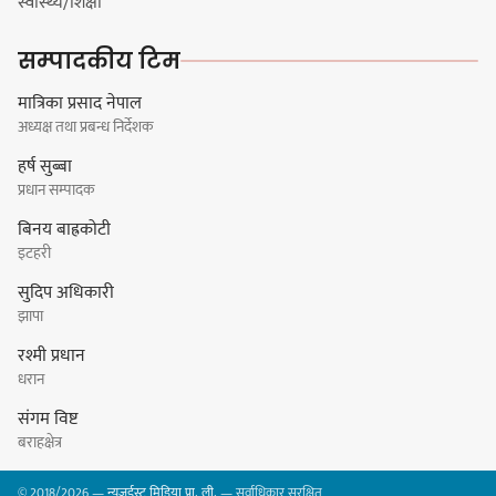
स्वास्थ्य/शिक्षा
निर्णय विरुद्ध ३४ सदस्यको संयुक्त
विज्ञप्ती
सम्पादकीय टिम
मात्रिका प्रसाद नेपाल
अध्यक्ष तथा प्रबन्ध निर्देशक
डिपो बास्केटबलको फाइनलमा प्रभात र
हर्ष सुब्बा
पाराडाइज भिड्ने
प्रधान सम्पादक
बिनय बाह्रकोटी
इटहरी
सुदिप अधिकारी
हिमालयन मेघा,हिमशिखर, पाराडाइज र
झापा
प्रभात सेमिफाइनलमा
रश्मी प्रधान
धरान
संगम विष्ट
बराहक्षेत्र
धरानमा सुनसरी उद्योग वाणिज्य
© 2018/2026 —
न्यूजईस्ट मिडिया प्रा. ली.
— सर्वाधिकार सुरक्षित