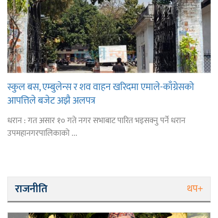
स्कुल बस, एम्बुलेन्स र शव वाहन खरिदमा एमाले-काँग्रेसको
आपत्तिले बजेट अझै अलपत्र
धरान : गत असार १० गते नगर सभाबाट पारित भइसक्नु पर्ने धरान
उपमहानगरपालिकाको ...
राजनीति
थप+