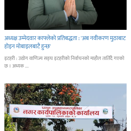
अध्यक्ष उम्मेदवार काफ्लेको प्रतिबद्धता : 'अब नवीकरण मुठाबाट
होइन मोबाइलबाटै हुन्छ'
इटहरी : उद्योग वाणिज्य सङ्घ इटहरीको निर्वाचनको माहौल तातिँदै गएको
छ । अध्यक ...