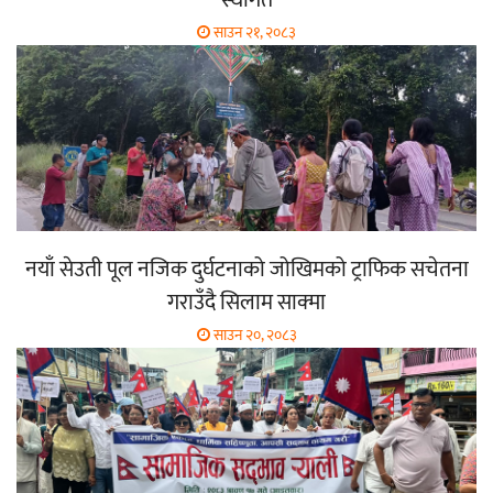
स्थगित
साउन २१, २०८३
नयाँ सेउती पूल नजिक दुर्घटनाको जोखिमको ट्राफिक सचेतना
गराउँदै सिलाम साक्मा
साउन २०, २०८३