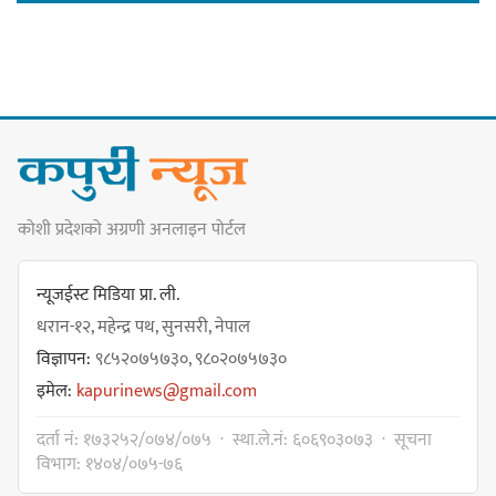
गोर्खा-लिम्बुवान १८३१ ऐतिहासिक
सन्धिका लागि विशेष समिति गठन गर्न
प्रधानमन्त्रीसँग आग्रह : कुमार लिङ्देन
कोशी प्रदेशको अग्रणी अनलाइन पोर्टल
कार्यवाहक प्रमुख बेघालाई अश्लील शब्द
प्रयोग गरेपछि उत्पन्न विवादका कारण
न्यूजईस्ट मिडिया प्रा. ली.
नगरसभा रोकियो
धरान-१२, महेन्द्र पथ, सुनसरी, नेपाल
विज्ञापन:
९८५२०७५७३०, ९८०२०७५७३०
इमेल:
kapurinews@gmail.com
प्रदेश अधिकार विहीन भएकोले सरकार
दर्ता नं: १७३२५२/०७४/०७५ · स्था.ले.नं: ६०६९०३०७३ · सूचना
फेरबदल गर्न दलहरूलाई अस्थिरताको
विभाग: १४०४/०७५-७६
खेल सजिलो : पूर्व प्रदेश प्रमुख तुम्बाहाङ