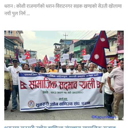
धरान : कोशी राजमार्गको धरान-विराटनगर सडक खण्डको सेउती खोलामा
नयाँ पुल निर्म ...