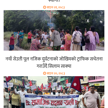
स्थगित
साउन २१, २०८३
नयाँ सेउती पूल नजिक दुर्घटनाको जोखिमको ट्राफिक सचेतना
गराउँदै सिलाम साक्मा
साउन २०, २०८३