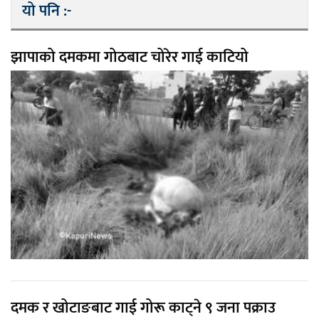
यो पनि :-
झापाको दमकमा गोठबाट चोरेर गाई काटियो
दमक र खोटाङबाट गाई गोरू काट्ने ९ जना पक्राउ