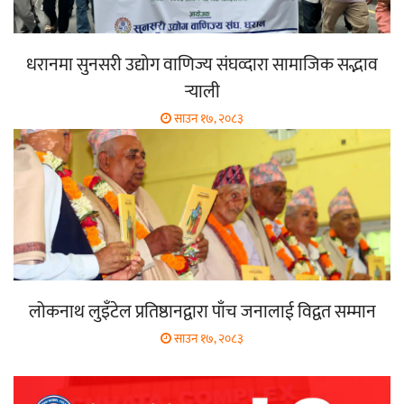
धरानमा सुनसरी उद्योग वाणिज्य संघव्दारा सामाजिक सद्भाव
र्‍याली
साउन १७, २०८३
लोकनाथ लुइँटेल प्रतिष्ठानद्वारा पाँच जनालाई विद्वत सम्मान
साउन १७, २०८३