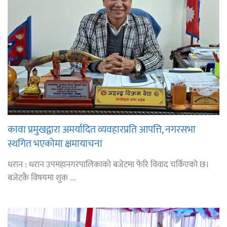
कावा प्रमुखद्वारा अमर्यादित व्यवहारप्रति आपत्ति, नगरसभा
स्थगित भएकोमा क्षमायाचना
धरान : धरान उपमहानगरपालिकाको बजेटमा फेरि विवाद चर्किएको छ।
बजेटकै विषयमा शुक ...