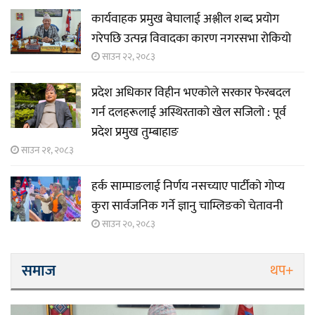
कार्यवाहक प्रमुख बेघालाई अश्लील शब्द प्रयोग
गरेपछि उत्पन्न विवादका कारण नगरसभा रोकियो
साउन २२, २०८३
प्रदेश अधिकार विहीन भएकोले सरकार फेरबदल
गर्न दलहरूलाई अस्थिरताको खेल सजिलो : पूर्व
प्रदेश प्रमुख तुम्बाहाङ
साउन २१, २०८३
हर्क साम्पाङलाई निर्णय नसच्याए पार्टीको गोप्य
कुरा सार्वजनिक गर्ने ज्ञानु चाम्लिङको चेतावनी
साउन २०, २०८३
समाज
थप+