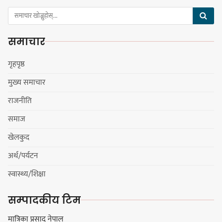
समाचार
सङ्खुवासभामा सिलिचोङ स्वास्थ्य
कार्यसम्पादनमा पहिलो
गृहपृष्ठ
मुख्य समाचार
राजनीति
धरान उपमहानगरपालिकाको नगरसभा
समाज
शोक बिदाको कारण स्थगित
खेलकुद
अर्थ/पर्यटन
चुल्हो निभ्दा ब्युँझन सक्ने आक्रोश
स्वास्थ्य/शिक्षा
सम्पादकीय टिम
मात्रिका प्रसाद नेपाल