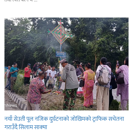
नयाँ सेउती पूल नजिक दुर्घटनाको जोखिमको ट्राफिक सचेतना
गराउँदै सिलाम साक्मा