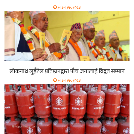
साउन १७, २०८३
लोकनाथ लुइँटेल प्रतिष्ठानद्वारा पाँच जनालाई विद्वत सम्मान
साउन १७, २०८३