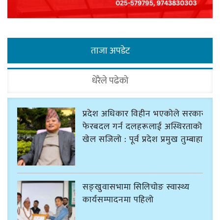
ताजा अपडेट
धेरैले पढेको
प्रदेश अधिकार विहीन भएकोले सरकार
फेरबदल गर्न दलहरूलाई अस्थिरताको
खेल सजिलो : पूर्व प्रदेश प्रमुख तुम्बाहाङ
सङ्खुवासभामा सिलिचोङ स्वास्थ्य
कार्यसम्पादनमा पहिलो