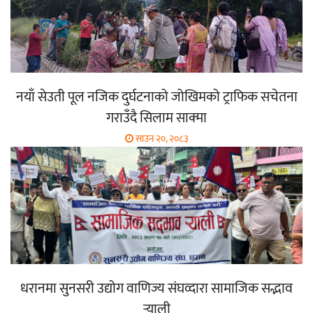
नयाँ सेउती पूल नजिक दुर्घटनाको जोखिमको ट्राफिक सचेतना
गराउँदै सिलाम साक्मा
साउन २०, २०८३
धरानमा सुनसरी उद्योग वाणिज्य संघव्दारा सामाजिक सद्भाव
र्‍याली