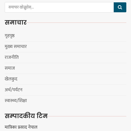
नेपाली काँग्रेस सभापति गगन थापालाई
एकताबद्ध सिङ्गो काँग्रेस निर्माण गर्न
समाचार
सुनसरीका कार्यकर्ताको आग्रह
गृहपृष्ठ
मुख्य समाचार
मेजर श्रवणकुमार लिम्बू स्मृति
राजनीति
बास्केटबलको उपाधि
प्रभातलाई,पाराडाइज उपविजेतामा
समाज
सीमित
खेलकुद
अर्थ/पर्यटन
हर्क साम्पाङको क्युआरटी विघटन गर्ने
स्वास्थ्य/शिक्षा
निर्णय विरुद्ध ३४ सदस्यको संयुक्त
विज्ञप्ती
सम्पादकीय टिम
मात्रिका प्रसाद नेपाल