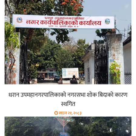
धरान उपमहानगरपालिकाको नगरसभा शोक बिदाको कारण
स्थगित
साउन २१, २०८३