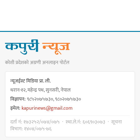
कार्तिक १८ गते इटहरीमा नेपथ्यको भव्य
कन्सर्ट हुँदै
नयाँ सेउती पूल नजिक दुर्घटनाको
कोशी प्रदेशको अग्रणी अनलाइन पोर्टल
जोखिमको ट्राफिक सचेतना गराउँदै
सिलाम साक्मा
न्यूजईस्ट मिडिया प्रा. ली.
धरान-१२, महेन्द्र पथ, सुनसरी, नेपाल
विज्ञापन:
९८५२०७५७३०, ९८०२०७५७३०
किराँती खम्बुका सन्तानहरू :
इमेल:
kapurinews@gmail.com
स्वपहिचानविहीन राई बन्ने कि
स्वपहिचानसहित 'राउटे !'
दर्ता नं: १७३२५२/०७४/०७५ · स्था.ले.नं: ६०६९०३०७३ · सूचना
विभाग: १४०४/०७५-७६