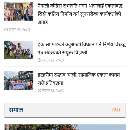
नेपाली काँग्रेस सभापति गगन थापालाई एकताबद्ध
सिङ्गो काँग्रेस निर्माण गर्न सुनसरीका कार्यकर्ताको
आग्रह
साउन १९, २०८३
हर्क साम्पाङको क्युआरटी विघटन गर्ने निर्णय विरुद्ध
३४ सदस्यको संयुक्त विज्ञप्ती
साउन १८, २०८३
इटहरीमा सद्भाव र्‍याली, सामाजिक एकता कायम
राख्ने प्रतिबद्धता
साउन १३, २०८३
समाज
थप+