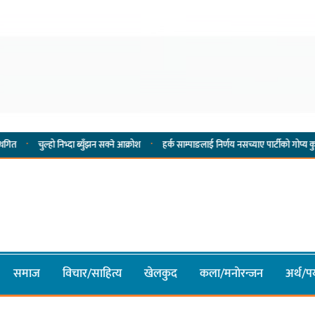
·
्हो निभ्दा ब्युँझन सक्ने आक्रोश
हर्क साम्पाङलाई निर्णय नसच्याए पार्टीको गोप्य कुरा सार्वजनिक गर
समाज
विचार/साहित्य
खेलकुद
कला/मनाेरन्जन
अर्थ/पर