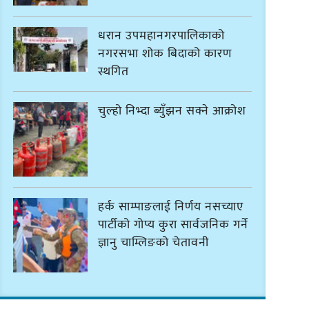
धरान उपमहानगरपालिकाको
नगरसभा शोक बिदाको कारण
स्थगित
चुल्हो निभ्दा ब्युँझन सक्ने आक्रोश
हर्क साम्पाङलाई निर्णय नसच्याए
पार्टीको गोप्य कुरा सार्वजनिक गर्ने
ज्ञानु चाम्लिङको चेतावनी
कार्तिक १८ गते इटहरीमा नेपथ्यको