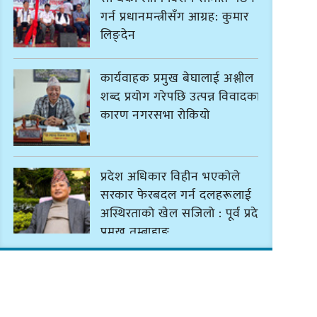
गर्न प्रधानमन्त्रीसँग आग्रह: कुमार
लिङ्देन
कार्यवाहक प्रमुख बेघालाई अश्लील
शब्द प्रयोग गरेपछि उत्पन्न विवादका
कारण नगरसभा रोकियो
प्रदेश अधिकार विहीन भएकोले
सरकार फेरबदल गर्न दलहरूलाई
अस्थिरताको खेल सजिलो : पूर्व प्रदेश
प्रमुख तुम्बाहाङ
सङ्खुवासभामा सिलिचोङ स्वास्थ्य
कार्यसम्पादनमा पहिलो