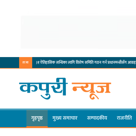
िम्बुवान १८३१ ऐतिहासिक सन्धिका लागि विशेष समिति गठन गर्न प्रधानमन्त्रीसँग आग्रह: कुमार लिङ्देन
ताजा
गृहपृष्ठ
मुख्य समाचार
सम्पादकीय
राजनीति