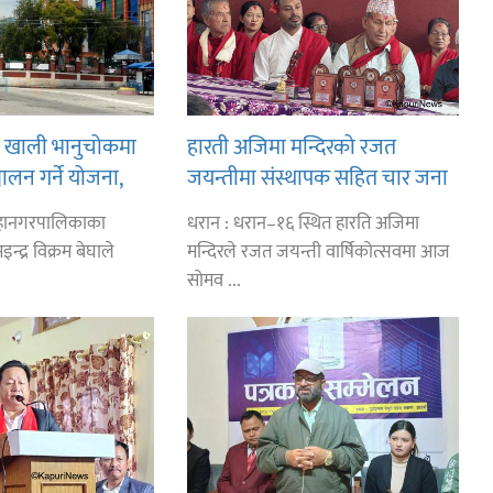
ि खाली भानुचोकमा
हारती अजिमा मन्दिरको रजत
चालन गर्ने योजना,
जयन्तीमा संस्थापक सहित चार जना
 बजेट लगानी गरिने
सम्मानित
महानगरपालिकाका
धरान : धरान–१६ स्थित हारति अजिमा
न्द्र विक्रम बेघाले
मन्दिरले रजत जयन्ती वार्षिकोत्सवमा आज
सोमव ...