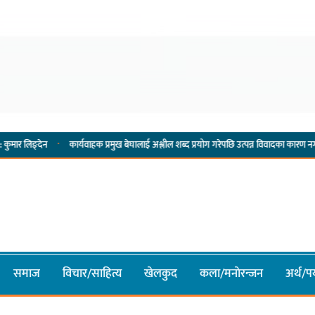
·
कार्यवाहक प्रमुख बेघालाई अश्लील शब्द प्रयोग गरेपछि उत्पन्न विवादका कारण नगरसभा रोकियो
समाज
विचार/साहित्य
खेलकुद
कला/मनाेरन्जन
अर्थ/पर