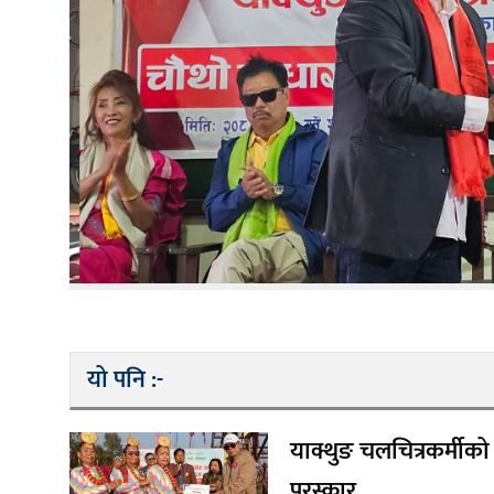
यो पनि :-
याक्थुङ चलचित्रकर्मीक
पुरस्कार