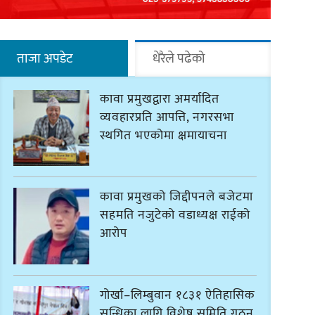
ताजा अपडेट
धेरैले पढेको
कावा प्रमुखद्वारा अमर्यादित
व्यवहारप्रति आपत्ति, नगरसभा
स्थगित भएकोमा क्षमायाचना
कावा प्रमुखको जिद्दीपनले बजेटमा
सहमति नजुटेको वडाध्यक्ष राईको
आरोप
गोर्खा–लिम्बुवान १८३१ ऐतिहासिक
सन्धिका लागि विशेष समिति गठन