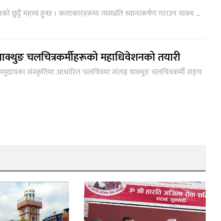
छुट्टै महत्त्व हुन्छ । कलाकारहरूमा त्यसप्रति ध्यानाकर्षण गराउन याक्थ ...
ाक्थुङ चलचित्रकर्मीहरूको महाधिवेशनको तयारी
समुदायका संस्कृतिमा आधारित चलचित्रमा संलग्न याक्थुङ चलचित्रकर्मी सङ्घ