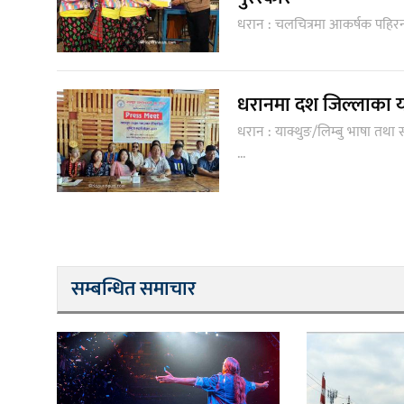
धरान : चलचित्रमा आकर्षक पहिरनको 
धरानमा दश जिल्लाका य
धरान : याक्थुङ/लिम्बु भाषा तथा 
...
सम्बन्धित समाचार