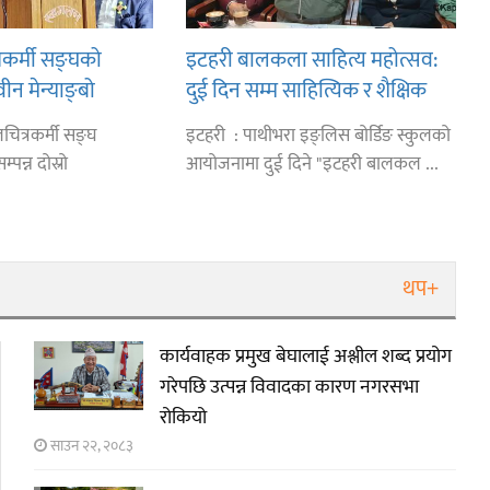
रकर्मी सङ्घको
इटहरी बालकला साहित्य महोत्सव:
वीन मेन्याङ्बो
दुई दिन सम्म साहित्यिक र शैक्षिक
बहस
चित्रकर्मी सङ्घ
इटहरी : पाथीभरा इङ्लिस बोर्डिङ स्कुलको
पन्न दोस्रो
आयोजनामा दुई दिने "इटहरी बालकल ...
थप+
कार्यवाहक प्रमुख बेघालाई अश्लील शब्द प्रयोग
गरेपछि उत्पन्न विवादका कारण नगरसभा
रोकियो
साउन २२, २०८३