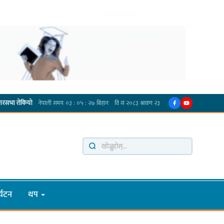
·
प्रदेश अधिकार विहीन भएकोले सरकार फेरबदल गर्न दलहरूलाई अस्थिरताको खेल सजिलो : पूर्व प्रद
्यटन
थप